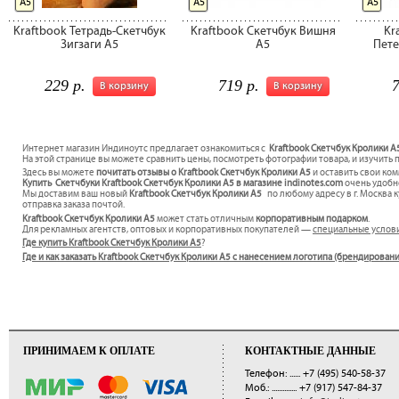
А5
А5
А5
Kraftbook Тетрадь-Скетчбук
Kraftbook Скетчбук Вишня
Kr
Зигзаги А5
А5
Пете
229 р.
719 р.
7
В корзину
В корзину
Интернет магазин Индиноутс предлагает ознакомиться с
Kraftbook Скетчбук Кролики А
На этой странице вы можете сравнить цены, посмотреть фотографии товара, и изучить 
Здесь вы можете
почитать отзывы о Kraftbook Скетчбук Кролики А5
и оставить свои ко
Купить Скетчбуки Kraftbook Скетчбук Кролики А5 в магазине indinotes.com
очень удобно
Мы доставим ваш новый
Kraftbook Скетчбук Кролики А5
по любому адресу в г. Москва 
отправка заказа почтой.
Kraftbook Скетчбук Кролики А5
может стать отличным
корпоративным подарком
.
Для рекламных агентств, оптовых и корпоративных покупателей —
специальные услов
Где купить Kraftbook Скетчбук Кролики А5
?
Где и как заказать Kraftbook Скетчбук Кролики А5 с нанесением логотипа (брендирован
ПРИНИМАЕМ К ОПЛАТЕ
КОНТАКТНЫЕ ДАННЫЕ
Телефон: ......
+7 (495) 540-58-37
Моб.: ..............
+7 (917) 547-84-37