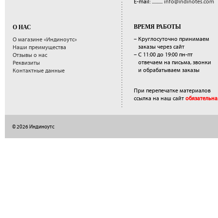
E-mail: ...........
info@indinotes.com
ВРЕМЯ РАБОТЫ
О НАС
– Круглосуточно принимаем
О магазине «Индиноутс»
заказы через сайт
Наши преимущества
– С 11:00 до 19:00 пн-пт
Отзывы о нас
отвечаем на письма, звонки
Реквизиты
и обрабатываем заказы
Контактные данные
При перепечатке материалов
ссылка на наш сайт
обязательна
© 2026 Индиноутс
</a>