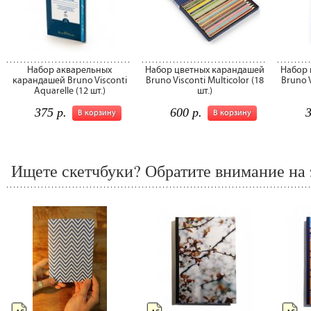
Набор акварельных
Набор цветных карандашей
Набор 
карандашей Bruno Visconti
Bruno Visconti Multicolor (18
Bruno V
Aquarelle (12 шт.)
шт.)
375 р.
600 р.
3
В корзину
В корзину
Ищете скетчбуки? Обратите внимание на 