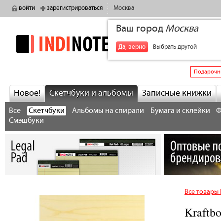
войти
зарегистрироваться
Москва
Ваш город
Москва
indinotes
+7
Да, верно
Выбрать другой
Подарочн
Новое!
Скетчбуки и альбомы
Записные книжки
Все
Скетчбуки
Альбомы на спирали
Бумага и склейки
Ф
Смэшбуки
Все товары 
Kraftb