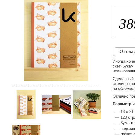
38
О това
Иногда хоче
скетчбукам
нелинованн
Сделанный 
столицы (ла
на обложке.
Отлично под
Параметры
13 х 21
120 стр
бумага 
надежн
гибкая 