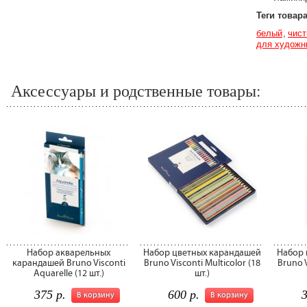
Теги товар
белый
чист
для художн
Аксессуары и родственные товары:
Набор акварельных
Набор цветных карандашей
Набор 
карандашей Bruno Visconti
Bruno Visconti Multicolor (18
Bruno V
Aquarelle (12 шт.)
шт.)
375 р.
600 р.
3
В корзину
В корзину