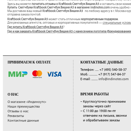
Здесь вы можете
почитать отзывы о Kraftbook Скетчбук Вишня А5
и оставить свои комм
Купить Скетчбуки Kraftbook Скетчбук Вишня А5 в магазине indinotes.com
очень удобно —
Мы доставим ваш новый
Kraftbook Скетчбук Вишня А5
по любому адресу в г. Москва ку
отправка заказа почтой.
Kraftbook Скетчбук Вишня А5
может стать отличным
корпоративным подарком
.
Для рекламных агентств, оптовых и корпоративных покупателей —
специальные услов
Где купить Kraftbook Скетчбук Вишня А5
?
Где и как заказать Kraftbook Скетчбук Вишня А5 с нанесением логотипа (брендирование
ПРИНИМАЕМ К ОПЛАТЕ
КОНТАКТНЫЕ ДАННЫЕ
Телефон: ......
+7 (495) 540-58-37
Моб.: ..............
+7 (917) 547-84-37
E-mail: ...........
info@indinotes.com
ВРЕМЯ РАБОТЫ
О НАС
– Круглосуточно принимаем
О магазине «Индиноутс»
заказы через сайт
Наши преимущества
– С 11:00 до 19:00 пн-пт
Отзывы о нас
отвечаем на письма, звонки
Реквизиты
и обрабатываем заказы
Контактные данные