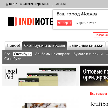
войти
зарегистрироваться
Москва
Ваш город
Москва
indinotes
+7
Да, верно
Выбрать другой
Подарочн
Новое!
Скетчбуки и альбомы
Записные книжки
Все
Скетчбуки
Альбомы на спирали
Бумага и склейки
Ф
Смэшбуки
Все товары 
Kraftb