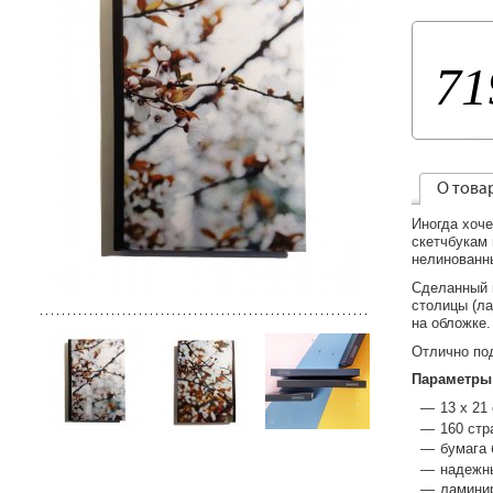
71
О това
Иногда хоче
скетчбукам
нелинованн
Сделанный 
столицы (ла
на обложке.
Отлично под
Параметры
13 х 21
160 стр
бумага 
надежн
ламинир