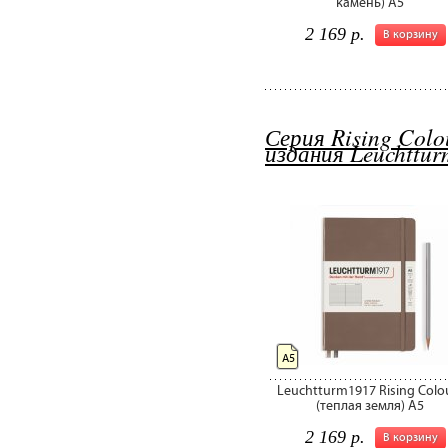
камень) А5
2 169 р.
В корзину
Серия Rising Colo
издания Leuchttu
А5
Leuchtturm1917 Rising Colo
(теплая земля) А5
2 169 р.
В корзину