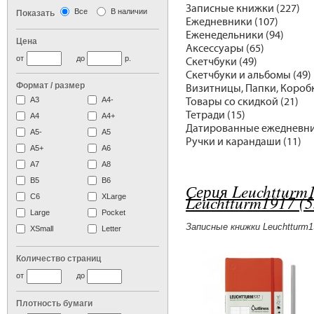
Записные книжки (227)
Все
В наличии
Показать
Ежедневники (107)
Еженедельники (94)
Цена
Аксессуары (65)
от
до
р.
Скетчбуки (49)
Скетчбуки и альбомы (49)
Формат / размер
Визитницы, Папки, Коробк
А3
А4-
Товары со скидкой (21)
Тетради (15)
А4
A4+
Датированные ежедневни
А5-
А5
Ручки и карандаши (11)
A5+
А6
А7
A8
B5
B6
Серия Leuchtturm1
Leuchtturm1917 (
C6
XLarge
Large
Pocket
Записные книжки Leuchtturm1
XSmall
Letter
Количество страниц
от
до
Плотность бумаги