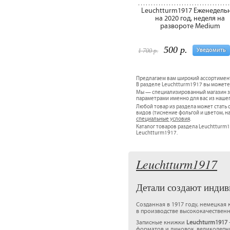
Leuchtturm1917 Еженедель
на 2020 год, неделя на
развороте Medium
500 р.
Уведомить
1 700 р.
Предлагаем вам широкий ассортимен
В разделе Leuchtturm1917 вы можете 
Мы — специализированный магазин за
параметрами именно для вас из наше
Любой товар из раздела может стат
видов (тиснение фольгой и цветом, н
специальные условия
.
Каталог товаров раздела Leuchtturm1
Leuchtturm1917.
Leuchtturm1917
Детали создают индив
Созданная в 1917 году, немецкая
в производстве высококачествен
Записные книжки
Leuchturm1917
форматов и линовок, великолепн