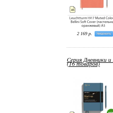
А5
Leuchtturm1917 Muted Colo
Bellini Soft Cover (пастельн
оранжевый) А5
2 169 р.
Уведомить
Серия Дневники и
(16 товаров)