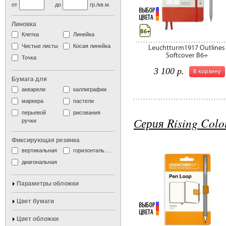
от
до
гр./кв.м.
Линовка
B6+
Клетка
Линейка
Чистые листы
Косая линейка
Leuchtturm1917 Outlines
Softcover B6+
Точка
3 100 р.
В корзину
Бумага для
акварели
каллиграфии
маркера
пастели
перьевой
рисования
Серия Rising Colo
ручки
Фиксирующая резинка
вертикальная
горизонтальная
диагональная
Параметры обложки
Цвет бумаги
Цвет обложки