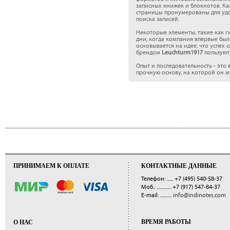
записных книжек и блокнотов. К
страницы пронумерованы для удоб
поиска записей.
Некоторые элементы, такие как г
дни, когда компания впервые был
основывается на идее, что успех
брендом
Leuchturm1917
пользуютс
Опыт и последовательность - это
прочную основу, на которой он м
ПРИНИМАЕМ К ОПЛАТЕ
КОНТАКТНЫЕ ДАННЫЕ
Телефон: ......
+7 (495) 540-58-37
Моб.: ..............
+7 (917) 547-84-37
E-mail: ...........
info@indinotes.com
ВРЕМЯ РАБОТЫ
О НАС