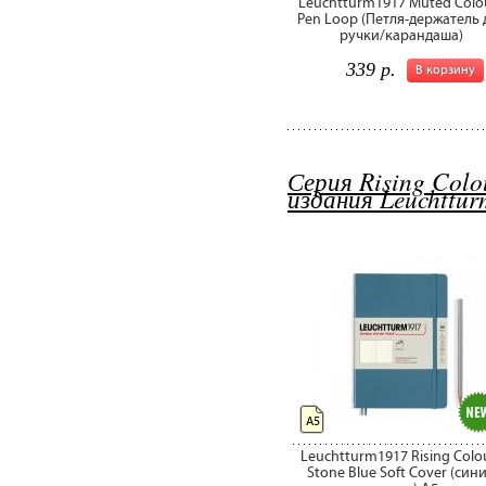
Leuchtturm1917 Muted Colo
Pen Loop (Петля-держатель 
ручки/карандаша)
339 р.
В корзину
Серия Rising Colo
издания Leuchttu
А5
Leuchtturm1917 Rising Colo
Stone Blue Soft Cover (син