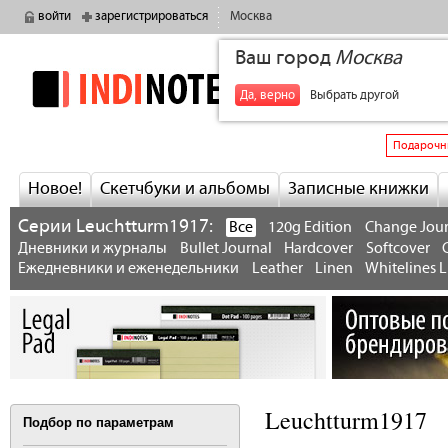
войти
зарегистрироваться
Москва
Ваш город
Москва
indinotes
+7
Да, верно
Выбрать другой
Подарочн
Новое!
Скетчбуки и альбомы
Записные книжки
Серии Leuchtturm1917:
Все
120g Edition
Change Jour
Дневники и журналы
Bullet Journal
Hardcover
Softcover
Ежедневники и еженедельники
Leather
Linen
Whitelines L
Leuchtturm1917
Подбор по параметрам