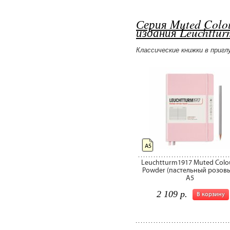
Серия Muted Colo
издания Leuchttu
Классические книжки в приг
А5
Leuchtturm1917 Muted Colo
Powder (пастельный розов
А5
2 109 р.
В корзину