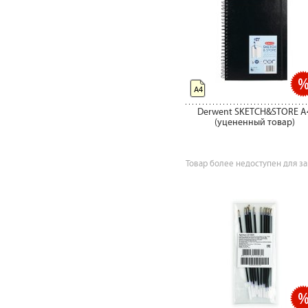
А4
Derwent SKETCH&STORE А
(уцененный товар)
Товар более недоступен для за