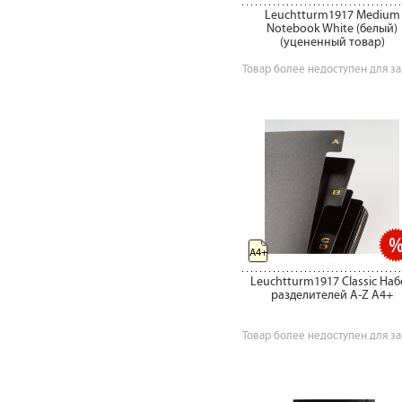
Leuchtturm1917 Medium
Notebook White (белый)
(уцененный товар)
Товар более недоступен для за
A4+
Leuchtturm1917 Classic На
разделителей A-Z А4+
Товар более недоступен для за