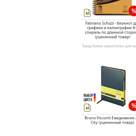
А5
Fabriano Schizzi - блокнот д
графики и каллиграфии A
спираль по длинной сторо
(уцененный товар)
Товар более недоступен для за
А5
Bruno Visconti Ежедневник
City (уцененный товар)