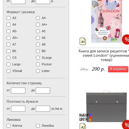
от
до
р.
Формат / размер
А3
А4-
А4
A4+
А5-
А5
A5+
А6
А5
А7
A8
Книга для записи рецептов 
B5
B6
sweet London" (уцененны
C6
XLarge
товар)
Large
Pocket
200 р.
В корзину
299 р.
XSmall
Letter
Количество страниц
от
до
Плотность бумаги
от
до
гр./кв.м.
Линовка
Клетка
Линейка
А2