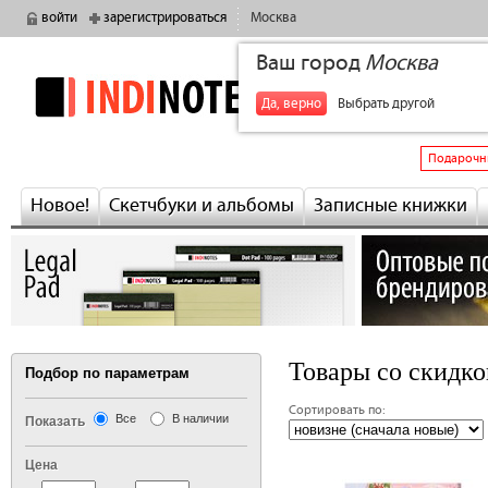
войти
зарегистрироваться
Москва
Ваш город
Москва
indinotes
+7
Да, верно
Выбрать другой
Подарочн
Новое!
Скетчбуки и альбомы
Записные книжки
Товары со скидко
Подбор по параметрам
Сортировать по:
Все
В наличии
Показать
сле
Цена