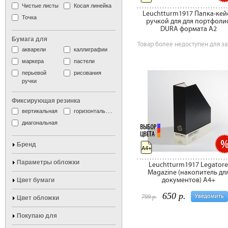
Чистые листы
Косая линейка
Leuchtturm1917 Папка-кейс
Точка
ручкой для для портфоли
DURA формата A2
Бумага для
Товар более недоступен для за
акварели
каллиграфии
маркера
пастели
перьевой
рисования
ручки
Фиксирующая резинка
вертикальная
горизонтальная
диагональная
Бренд
A4+
Параметры обложки
Leuchtturm1917 Legatore
Magazine (накопитель дл
документов) А4+
Цвет бумаги
650 р.
Уведомить
799 р.
Цвет обложки
Покупаю для