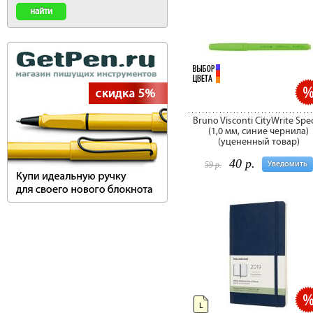
Bruno Visconti CityWrite Spec
(1,0 мм, синие чернила)
(уцененный товар)
40 р.
Уведомить
59 р.
L