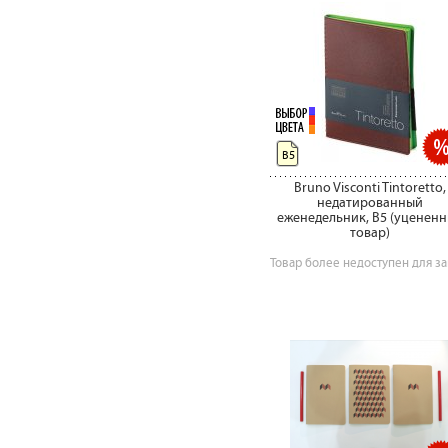
B5
Bruno Visconti Tintoretto,
недатированный
еженедельник, B5 (уценен
товар)
Товар более недоступен для за