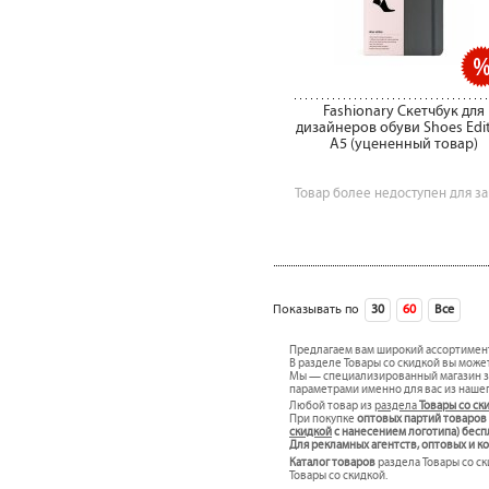
Fashionary Скетчбук для
дизайнеров обуви Shoes Edi
A5 (уцененный товар)
Товар более недоступен для за
Показывать по
30
60
Все
сле
Предлагаем вам широкий ассортимен
В разделе Товары со скидкой вы может
Мы — специализированный магазин за
параметрами именно для вас из наше
Любой товар из
раздела
Товары со ск
При покупке
оптовых партий товаров
скидкой
c нанесением логотипа) бесп
Для рекламных агентств, оптовых и 
Каталог товаров
раздела Товары со ск
Товары со скидкой.