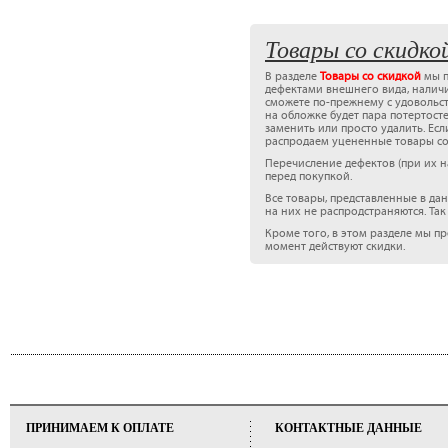
Товары со скидко
В разделе
Товары со скидкой
мы п
дефектами внешнего вида, наличие
сможете по-прежнему с удовольст
на обложке будет пара потертос
заменить или просто удалить. Есл
распродаем уцененные товары со
Перечисление дефектов (при их н
перед покупкой.
Все товары, представленные в да
на них не распродстраняются. Так
Кроме того, в этом разделе мы п
момент действуют скидки.
ПРИНИМАЕМ К ОПЛАТЕ
КОНТАКТНЫЕ ДАННЫЕ