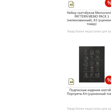
А5
Набор скетчбуков Memoran
PATTERN MEMO PACK 3
(нелинованный), A5 (уцене
товар)
Товар более недоступен для за
А4
Подписные издания скетчб
Портреты A4 (уцененный то
Товар более недоступен для за