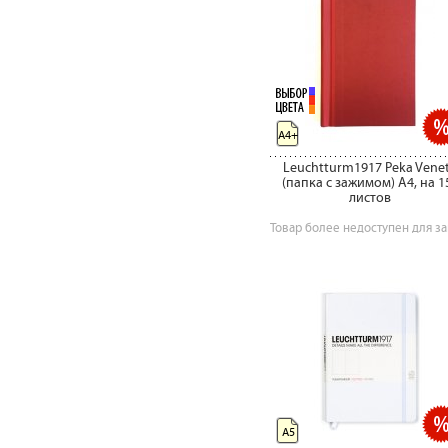
A4+
Leuchtturm1917 Peka Vene
(папка c зажимом) А4, на 1
листов
Товар более недоступен для за
А5