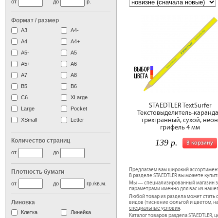
от
до
р.
Формат / размер
А3
А4-
А4
A4+
А5-
А5
A5+
А6
А7
A8
B5
B6
C6
XLarge
STAEDTLER TextSurfer
Large
Pocket
Текстовыделитель-каранд
трехгранный, сухой, неон
XSmall
Letter
грифель 4 мм
Количество страниц
139 р.
В корзину
от
до
Предлагаем вам широкий ассортимен
Плотность бумаги
В разделе STAEDTLER вы можете купить
Мы — специализированный магазин за
от
до
гр./кв.м.
параметрами именно для вас из наше
Любой товар из раздела может стат
Линовка
видов (тиснение фольгой и цветом, н
специальные условия
.
Клетка
Линейка
Каталог товаров раздела STAEDTLER, ц