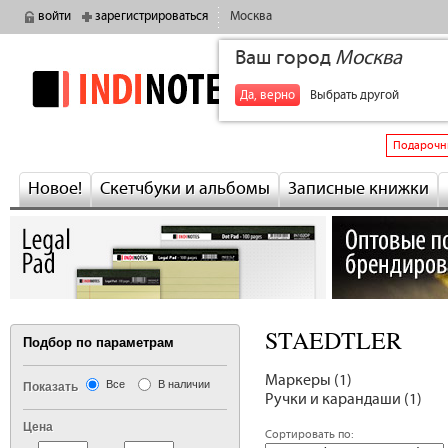
войти
зарегистрироваться
Москва
Ваш город
Москва
indinotes
+7
Да, верно
Выбрать другой
Подарочн
Новое!
Скетчбуки и альбомы
Записные книжки
STAEDTLER
Подбор по параметрам
Маркеры (1)
Все
В наличии
Показать
Ручки и карандаши (1)
Цена
Сортировать по: