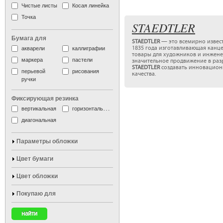
Чистые листы
Косая линейка
Точка
STAEDTLER
Бумага для
STAEDTLER
— это всемирно извест
1835 года изготавливающая канц
акварели
каллиграфии
товары для художников и инжене
маркера
пастели
значительное продвижение в раз
STAEDTLER
создавать инновацион
перьевой
рисования
качества.
ручки
Фиксирующая резинка
вертикальная
горизонтальная
диагональная
Параметры обложки
Цвет бумаги
Цвет обложки
Покупаю для