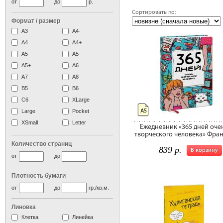
от
до
р.
Сортировать по:
Формат / размер
А3
А4-
А4
A4+
А5-
А5
A5+
А6
А7
A8
B5
B6
C6
XLarge
А5
Large
Pocket
XSmall
Letter
Ежедневник «365 дней оче
творческого человека» Фран
Количество страниц
839 р.
В корзину
от
до
Плотность бумаги
от
до
гр./кв.м.
Линовка
Клетка
Линейка