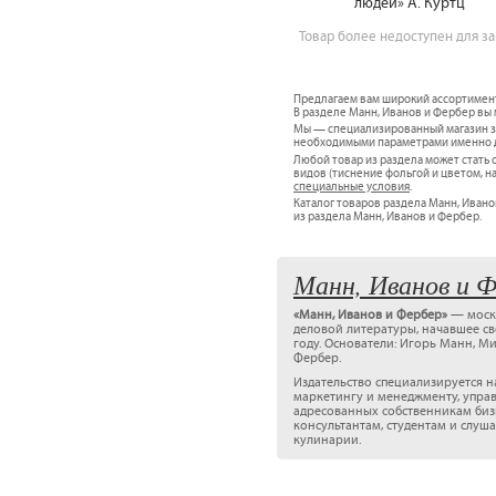
людей» А. Куртц
Товар более недоступен для за
Предлагаем вам широкий ассортимен
В разделе Манн, Иванов и Фербер вы 
Мы — специализированный магазин за
необходимыми параметрами именно дл
Любой товар из раздела может стат
видов (тиснение фольгой и цветом, н
специальные условия
.
Каталог товаров раздела Манн, Ивано
из раздела Манн, Иванов и Фербер.
Манн, Иванов и 
«Манн, Иванов и Фербер»
— моско
деловой литературы, начавшее св
году. Основатели: Игорь Манн, 
Фербер.
Издательство специализируется н
маркетингу и менеджменту, упра
адресованных собственникам биз
консультантам, студентам и слу
кулинарии.