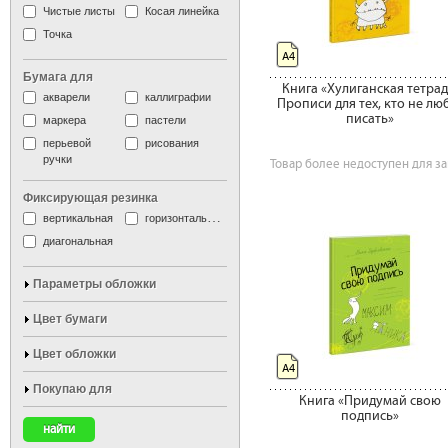
Чистые листы
Косая линейка
Точка
А4
Бумага для
Книга «Хулиганская тетрад
акварели
каллиграфии
Прописи для тех, кто не лю
писать»
маркера
пастели
перьевой
рисования
ручки
Товар более недоступен для за
Фиксирующая резинка
вертикальная
горизонтальная
диагональная
Параметры обложки
Цвет бумаги
Цвет обложки
А4
Покупаю для
Книга «Придумай свою
подпись»