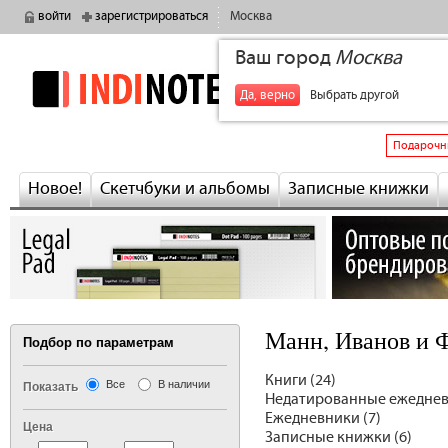
войти
зарегистрироваться
Москва
Ваш город
Москва
indinotes
+7
Да, верно
Выбрать другой
Подарочн
Новое!
Скетчбуки и альбомы
Записные книжки
Манн, Иванов и 
Подбор по параметрам
Книги (24)
Все
В наличии
Показать
Недатированные ежеднев
Ежедневники (7)
Цена
Записные книжки (6)