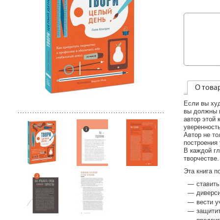
О това
Если вы худ
вы должны г
автор этой 
уверенность
Автор не т
построения 
В каждой г
творчестве.
Эта книга п
ставить
диверси
вести у
защитит