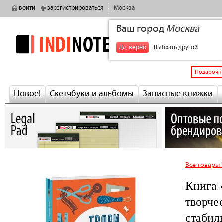
войти
зарегистрироваться
Москва
Ваш город
Москва
indinotes
+7
Да, верно
Выбрать другой
Подарочн
Новое!
Скетчбуки и альбомы
Записные книжки
Все товары
Книга 
творче
стабил