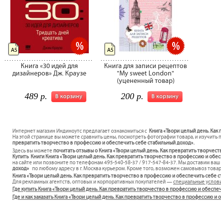
А5
А5
Книга «30 идей для
Книга для записи рецептов
дизайнеров» Дж. Краузе
"My sweet London"
(уцененный товар)
489 р.
200 р.
В корзину
В корзину
Интернет магазин Индиноутс предлагает ознакомиться с
Книга «Твори целый день. Как
На этой странице вы можете сравнить цены, посмотреть фотографии товара, и изучить 
превратить творчество в профессию и обеспечить себе стабильный доход».
Здесь вы можете
почитать отзывы о Книга «Твори целый день. Как превратить творчес
Купить Книги Книга «Твори целый день. Как превратить творчество в профессию и обес
на сайте или позвоните по телефонам 495-540-58-37 / 917-547-84-37. Мы доставим ва
доход»
по любому адресу в г. Москва курьером. Кроме того, возможен самовывоз товар
Книга «Твори целый день. Как превратить творчество в профессию и обеспечить себе 
Для рекламных агентств, оптовых и корпоративных покупателей —
специальные услов
Где купить Книга «Твори целый день. Как превратить творчество в профессию и обеспе
Где и как заказать Книга «Твори целый день. Как превратить творчество в профессию 