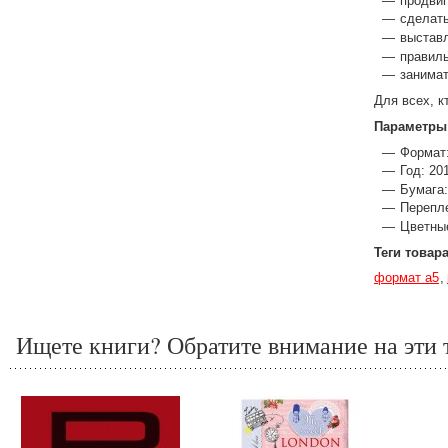
продвиг
сделат
выставл
правиль
занимат
Для всех, к
Параметры
Формат:
Год: 20
Бумага:
Перепл
Цветны
Теги товар
формат а5
Ищете книги? Обратите внимание на эти 