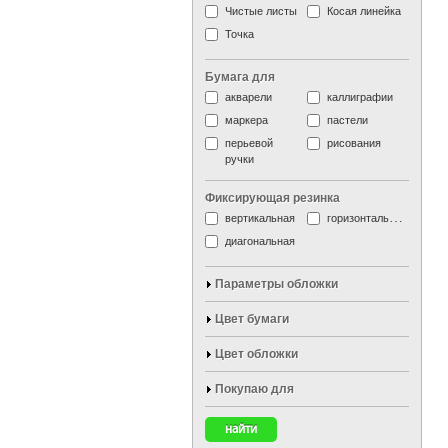
Чистые листы
Косая линейка
Точка
Бумага для
акварели
каллиграфии
маркера
пастели
перьевой
рисования
ручки
Фиксирующая резинка
вертикальная
горизонтальная
диагональная
Параметры обложки
Цвет бумаги
Цвет обложки
Покупаю для