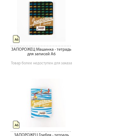
А6
ЗАПОРОЖЕЦ Машинка - тетрадь
для записей А6
Товар более недоступен для заказа
А6
ЗАПОРОЖЕЦ Гребля - тетрадь