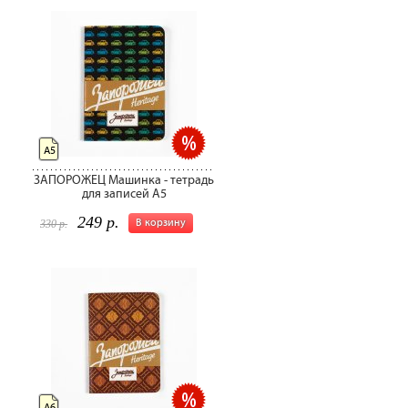
А5
ЗАПОРОЖЕЦ Машинка - тетрадь
для записей А5
249 р.
В корзину
330 р.
А6