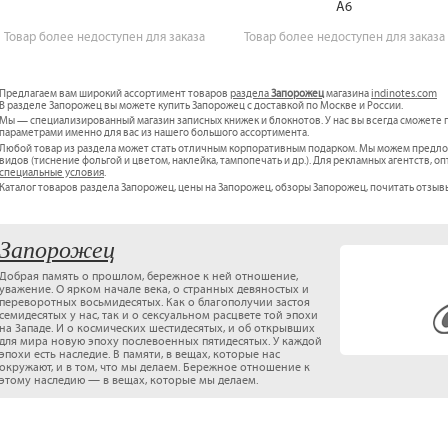
А6
Товар более недоступен для заказа
Товар более недоступен для заказа
Предлагаем вам широкий ассортимент товаров
раздела
Запорожец
магазина
indinotes.com
В разделе Запорожец вы можете купить Запорожец с доставкой по Москве и России.
Мы — специализированный магазин записных книжек и блокнотов. У нас вы всегда сможете
параметрами именно для вас из нашего большого ассортимента.
Любой товар из раздела может стать отличным корпоративным подарком. Мы можем предло
видов (тиснение фольгой и цветом, наклейка, тампопечать и др.). Для рекламных агентств,
специальные условия
.
Каталог товаров раздела Запорожец, цены на Запорожец, обзоры Запорожец, почитать отзывы
Запорожец
Добрая память о прошлом, бережное к ней отношение,
уважение. О ярком начале века, о странных девяностых и
переворотных восьмидесятых. Как о благополучии застоя
семидесятых у нас, так и о сексуальном расцвете той эпохи
на Западе. И о космических шестидесятых, и об открывших
для мира новую эпоху послевоенных пятидесятых. У каждой
эпохи есть наследие. В памяти, в вещах, которые нас
окружают, и в том, что мы делаем. Бережное отношение к
этому наследию — в вещах, которые мы делаем.