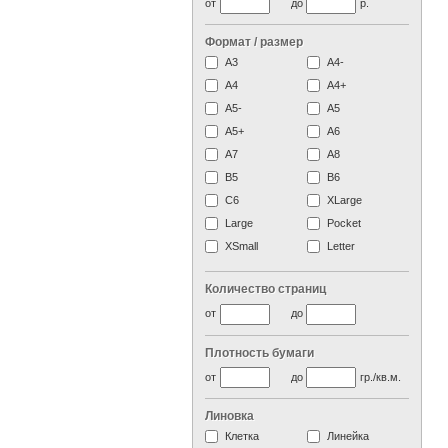
от
до
р.
Формат / размер
А3
А4-
А4
A4+
А5-
А5
A5+
А6
А7
A8
B5
B6
C6
XLarge
Large
Pocket
XSmall
Letter
Количество страниц
от
до
Плотность бумаги
от
до
гр./кв.м.
Линовка
Клетка
Линейка