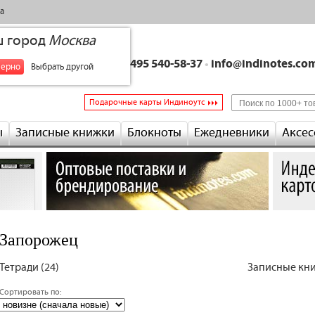
а
ш город
Москва
+7 495 540-58-37
•
info@indinotes.co
верно
Выбрать другой
Подарочные карты Индиноутс
ы
Записные книжки
Блокноты
Ежедневники
Аксес
Запорожец
Тетради (24)
Записные кни
Сортировать по: