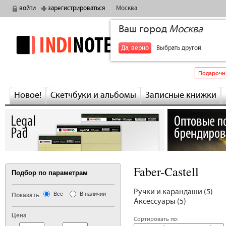
войти
зарегистрироваться
Москва
Ваш город
Москва
indinotes
+7
Да, верно
Выбрать другой
Подарочн
Новое!
Скетчбуки и альбомы
Записные книжки
Faber-Castell
Подбор по параметрам
Ручки и карандаши (5)
Все
В наличии
Показать
Аксессуары (5)
Цена
Сортировать по: