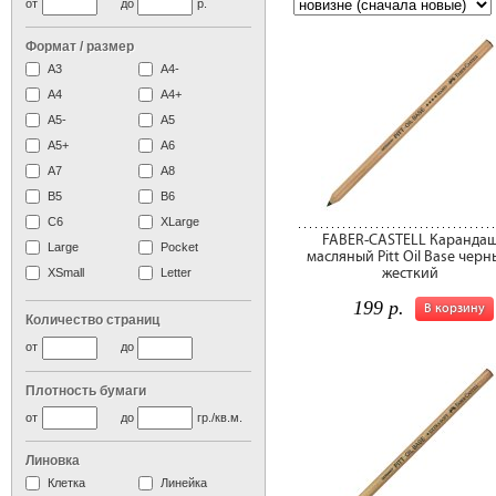
от
до
р.
Формат / размер
А3
А4-
А4
A4+
А5-
А5
A5+
А6
А7
A8
B5
B6
C6
XLarge
FABER-CASTELL Каранда
Large
Pocket
масляный Pitt Oil Base черн
жесткий
XSmall
Letter
199 р.
В корзину
Количество страниц
от
до
Плотность бумаги
от
до
гр./кв.м.
Линовка
Клетка
Линейка