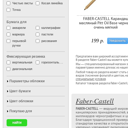
Чистые листы
Косая линейка
Точка
FABER-CASTELL Каранда
Бумага для
масляный Pitt Oil Base черн
очень мягкий
акварели
каллиграфии
маркера
пастели
199 р.
Уведомить
перьевой
рисования
ручки
Фиксирующая резинка
Предлагаем вам широкий ассортимен
В разделе Faber-Castell вы можете куп
вертикальная
горизонтальная
Мы — специализированный магазин зап
параметрами именно для вас из наше
диагональная
Любой товар из раздела может стат
видов (тиснение фольгой и цветом, н
специальные условия
.
Параметры обложки
Каталог товаров раздела Faber-Castell,
Цвет бумаги
Faber-Castell
Цвет обложки
FABER-CASTELL
— ведущий мирово
Покупаю для
канцелярских принадлежностей, 
миллиардов чернографитных и цв
Благодаря традиционной привер
стандартам качества и открытост
уверенно удерживает лидирующи