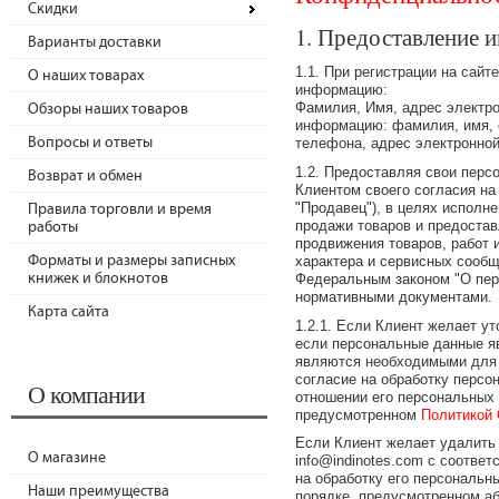
Скидки
1. Предоставление 
Варианты доставки
1.1. При регистрации на сайт
О наших товарах
информацию:
Фамилия, Имя, адрес электр
Обзоры наших товаров
информацию: фамилия, имя, о
Вопросы и ответы
телефона, адрес электронной
1.2. Предоставляя свои перс
Возврат и обмен
Клиентом своего согласия на
"Продавец"), в целях исполн
Правила торговли и время
продажи товаров и предостав
работы
продвижения товаров, работ 
Форматы и размеры записных
характера и сервисных сооб
книжек и блокнотов
Федеральным законом "О пер
нормативными документами.
Карта сайта
1.2.1. Если Клиент желает у
если персональные данные я
являются необходимыми для з
согласие на обработку перс
О компании
отношении его персональных 
предусмотренном
Политикой 
Если Клиент желает удалить 
О магазине
info@indinotes.com с соотве
на обработку его персональн
Наши преимущества
порядке, предусмотренном аб