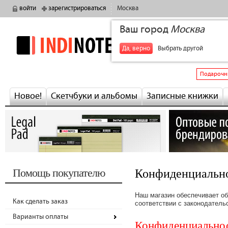
войти
зарегистрироваться
Москва
Ваш город
Москва
indinotes
+7
Да, верно
Выбрать другой
Подарочн
Новое!
Скетчбуки и альбомы
Записные книжки
Помощь покупателю
Конфиденциальн
Наш магазин обеспечивает об
Как сделать заказ
соответствии с законодатель
Варианты оплаты
Конфиденциальнос