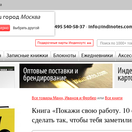
а
ш город
Москва
+7 495 540-58-37
•
info@indinotes.co
верно
Выбрать другой
Подарочные карты Индиноутс
ы
Записные книжки
Блокноты
Ежедневники
Аксес
Все товары Манн, Иванов и Фербер
или
Все книги
Книга «Покажи свою работу. 10
сделать так, чтобы тебя заметил