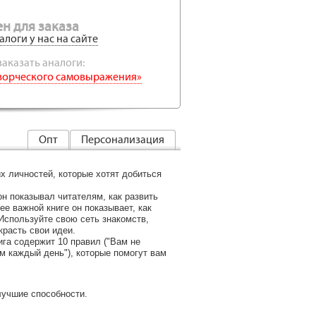
н для заказа
алоги у нас на сайте
аказать аналоги:
 творческого самовыражения»
Опт
Персонализация
х личностей, которые хотят добиться
н показывал читателям, как развить
е важной книге он показывает, как
Используйте свою сеть знакомств,
красть свои идеи.
ига содержит 10 правил ("Вам не
м каждый день"), которые помогут вам
лучшие способности.