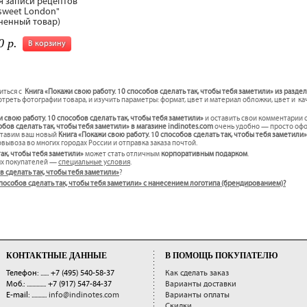
я записи рецептов
sweet London"
ненный товар)
0 р.
В корзину
иться с
Книга «Покажи свою работу. 10 способов сделать так, чтобы тебя заметили» из раздел
треть фотографии товара, и изучить параметры: формат, цвет и материал обложки, цвет и к
 свою работу. 10 способов сделать так, чтобы тебя заметили»
и оставить свои комментарии о
бов сделать так, чтобы тебя заметили» в магазине indinotes.com
очень удобно — просто офор
оставим ваш новый
Книга «Покажи свою работу. 10 способов сделать так, чтобы тебя заметили
вывоза во многих городах России и отправка заказа почтой.
так, чтобы тебя заметили»
может стать отличным
корпоративным подарком
.
ых покупателей —
специальные условия
.
в сделать так, чтобы тебя заметили»
?
0 способов сделать так, чтобы тебя заметили» с нанесением логотипа (брендированием)?
КОНТАКТНЫЕ ДАННЫЕ
В ПОМОЩЬ ПОКУПАТЕЛЮ
Телефон: ......
+7 (495) 540-58-37
Как сделать заказ
Моб.: ..............
+7 (917) 547-84-37
Варианты доставки
E-mail: ...........
info@indinotes.com
Варианты оплаты
Скидки