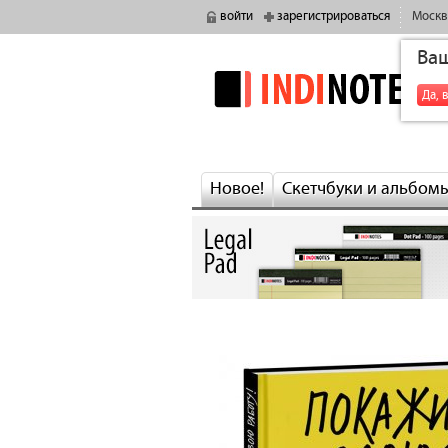
войти
зарегистрироваться
Москв
Ва
indinotes
Да, 
Новое!
Скетчбуки и альбом