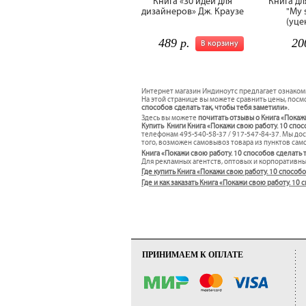
Книга «30 идей для
Книга дл
дизайнеров» Дж. Краузе
"My 
(уце
489 р.
20
В корзину
Интернет магазин Индиноутс предлагает ознаком
На этой странице вы можете сравнить цены, посмо
способов сделать так, чтобы тебя заметили».
Здесь вы можете
почитать отзывы о Книга «Покажи
Купить Книги Книга «Покажи свою работу. 10 спосо
телефонам 495-540-58-37 / 917-547-84-37. Мы д
того, возможен самовывоз товара из пунктов само
Книга «Покажи свою работу. 10 способов сделать 
Для рекламных агентств, оптовых и корпоративн
Где купить Книга «Покажи свою работу. 10 способо
Где и как заказать Книга «Покажи свою работу. 1
ПРИНИМАЕМ К ОПЛАТЕ