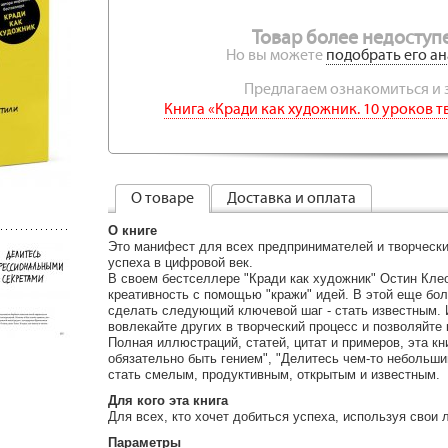
Товар более недоступе
Но вы можете
подобрать его ан
Предлагаем ознакомиться и з
Книга «Кради как художник. 10 уроков
О товаре
Доставка и оплата
О книге
Это манифест для всех предпринимателей и творчески
успеха в цифровой век.
В своем бестселлере "Кради как художник" Остин Клео
креативность с помощью "кражи" идей. В этой еще боле
сделать следующий ключевой шаг - стать известным. 
вовлекайте других в творческий процесс и позволяйте 
Полная иллюстраций, статей, цитат и примеров, эта кн
обязательно быть гением", "Делитесь чем-то небольши
стать смелым, продуктивным, открытым и известным.
Для кого эта книга
Для всех, кто хочет добиться успеха, используя свои 
Параметры