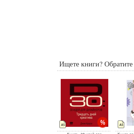
Ищете книги? Обратите 
А5
А5