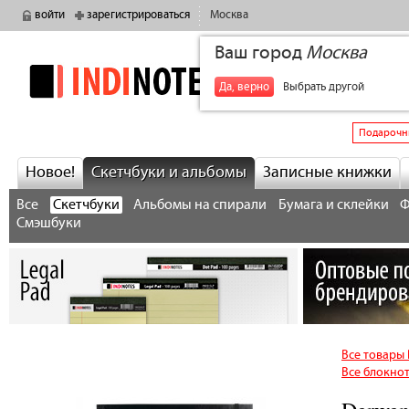
войти
зарегистрироваться
Москва
Ваш город
Москва
indinotes
+7
Да, верно
Выбрать другой
Подарочн
Новое!
Скетчбуки и альбомы
Записные книжки
Все
Скетчбуки
Альбомы на спирали
Бумага и склейки
Ф
Смэшбуки
Все товары
Все блокнот