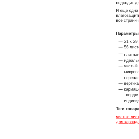
подходит д
И еще одна
влагозащитн
все странич
Параметры
21 x 29
56 лист
плотная
идеаль
чистый 
микропе
перепл
вертик
кармаш
тверда
индиви
Теги товар
чистые лис
для каранд