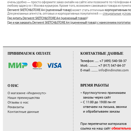
очень удобно — просто оформите заказ онлайн на сайте или позвоните по телефонам 4
любому адресу в г. Москва курьером. Кроме того, возможен самовывоз товара из пункто
Derwent SKETCH&STORE А4 (уцененный товар)
может стать отличным
корпоративным п
Для рекламных агентств, оптовых и корпоративных покупателей —
специальные услов
Где купить Derwent SKETCH&STORE А4 (уцененный товар)
?
Где и как заказать Derwent SKETCH&STORE А4 (уцененный товар) с нанесением логотипа
ПРИНИМАЕМ К ОПЛАТЕ
КОНТАКТНЫЕ ДАННЫЕ
Телефон: ......
+7 (495) 540-58-37
Моб.: ..............
+7 (917) 547-84-37
E-mail: ...........
info@indinotes.com
ВРЕМЯ РАБОТЫ
О НАС
– Круглосуточно принимаем
О магазине «Индиноутс»
заказы через сайт
Наши преимущества
– С 11:00 до 19:00 пн-пт
Отзывы о нас
отвечаем на письма, звонки
Реквизиты
и обрабатываем заказы
Контактные данные
При перепечатке материалов
ссылка на наш сайт
обязательна