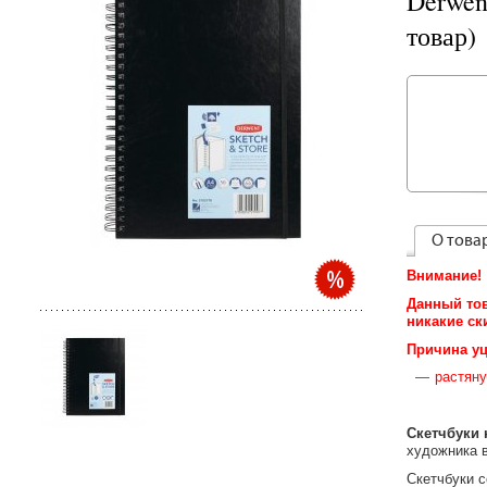
Derwe
товар)
О това
Внимание!
Данный тов
никакие ск
Причина уц
растяну
Скетчбуки
художника в
Скетчбуки с