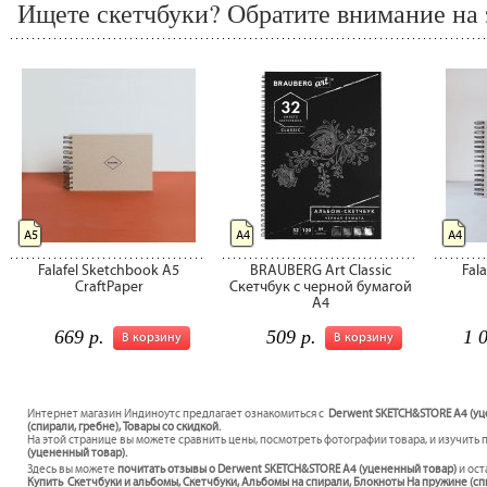
Ищете скетчбуки? Обратите внимание на 
А5
А4
А4
Falafel Sketchbook A5
BRAUBERG Art Classic
Fal
CraftPaper
Скетчбук с черной бумагой
A4
669 р.
509 р.
1 
В корзину
В корзину
Интернет магазин Индиноутс предлагает ознакомиться с
Derwent SKETCH&STORE А4 (уце
(спирали, гребне), Товары со скидкой.
На этой странице вы можете сравнить цены, посмотреть фотографии товара, и изучить 
(уцененный товар).
Здесь вы можете
почитать отзывы о Derwent SKETCH&STORE А4 (уцененный товар)
и ост
Купить Скетчбуки и альбомы, Скетчбуки, Альбомы на спирали, Блокноты На пружине (спи