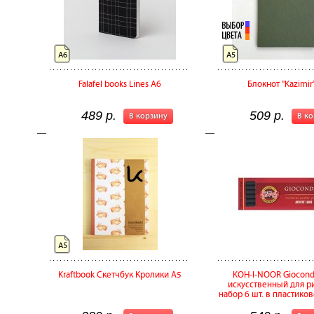
А6
А5
Falafel books Lines A6
Блокнот "Kazimir"
489 р.
509 р.
В корзину
В к
А5
Kraftbook Скетчбук Кролики А5
KOH-I-NOOR Giocond
искусственный для р
набор 6 шт. в пластико