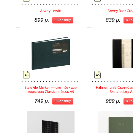
Arwey Lewitt
Arwey Baer Gre
899 р.
839 р.
В корзину
В к
А5
А5
StyleFile Marker — скетчбук для
Hahnemuhle Скетчбук
маркеров Classic пейзаж A5
Sketch diary А
749 р.
989 р.
В корзину
В к