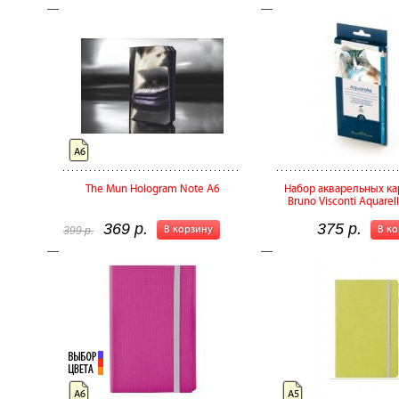
А6
The Mun Hologram Note А6
Набор акварельных к
Bruno Visconti Aquarell
369 р.
375 р.
В корзину
В к
399 р.
А6
А5