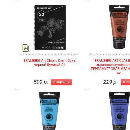
А4
BRAUBERG Art Classic Скетчбук с
BRAUBERG ART CLASSI
черной бумагой A4
акриловая художест
ПЕРЛАМУТРОВАЯ МЕДНА
мл
509 р.
219 р.
В корзину
В к