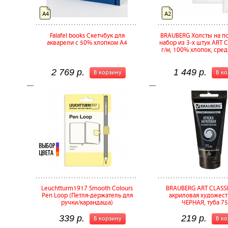
А4
А2
Falafel books Скетчбук для
BRAUBERG Холсты на п
акварели с 50% хлопком A4
набор из 3-х штук ART 
г/м, 100% хлопок, сре
2 769 р.
1 449 р.
В корзину
В к
Leuchtturm1917 Smooth Colours
BRAUBERG ART CLASSI
Pen Loop (Петля-держатель для
акриловая художест
ручки/карандаша)
ЧЕРНАЯ, туба 75
339 р.
219 р.
В корзину
В к