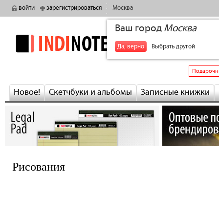
войти
зарегистрироваться
Москва
Ваш город
Москва
indinotes
+7
Да, верно
Выбрать другой
Подарочн
Новое!
Скетчбуки и альбомы
Записные книжки
Рисования
следующа