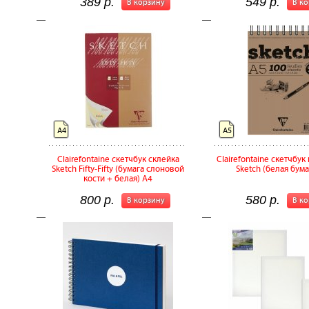
389 р.
549 р.
В корзину
В к
А4
А5
Clairefontaine скетчбук склейка
Clairefontaine скетчбук
Sketch Fifty-Fifty (бумага слоновой
Sketch (белая бума
кости + белая) A4
800 р.
580 р.
В корзину
В к