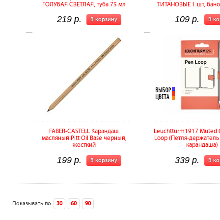
ГОЛУБАЯ СВЕТЛАЯ, туба 75 мл
ТИТАНОВЫЕ 1 шт, бано
219 р.
109 р.
В корзину
В к
FABER-CASTELL Карандаш
Leuchtturm1917 Muted C
масляный Pitt Oil Base черный,
Loop (Петля-держатель 
жесткий
карандаша)
199 р.
339 р.
В корзину
В к
Показывать по
30
60
90
следующа