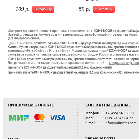
109 р.
59 р.
В корзину
В корзину
Интернет магазин Индиноутс предлагает ознакомиться с
KOH-I-NOOR двухцветный каран
На этой странице вы можете сравнить цены, посмотреть фотографии товара, и изучить 
(3,2 мм, красно-синий).
Здесь вы можете
почитать отзывы о KOH-I-NOOR двухцветный карандаш (3,2 мм, красно
Купить Ручки и карандаши KOH-I-NOOR двухцветный карандаш (3,2 мм, красно-синий) в 
телефонам 495-540-58-37 / 917-547-84-37. Мы доставим ваш новый
KOH-I-NOOR двухцве
самовывоз товара из пунктов самовывоза во многих городах России и отправка заказа п
KOH-I-NOOR двухцветный карандаш (3,2 мм, красно-синий)
может стать отличным
корпо
Для рекламных агентств, оптовых и корпоративных покупателей —
специальные услов
Где купить KOH-I-NOOR двухцветный карандаш (3,2 мм, красно-синий)
?
Где и как заказать KOH-I-NOOR двухцветный карандаш (3,2 мм, красно-синий) с нанесен
ПРИНИМАЕМ К ОПЛАТЕ
КОНТАКТНЫЕ ДАННЫЕ
Телефон: ......
+7 (495) 540-58-37
Моб.: ..............
+7 (917) 547-84-37
E-mail: ...........
info@indinotes.com
ВРЕМЯ РАБОТЫ