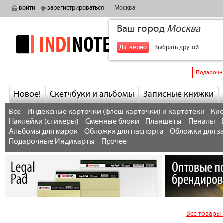
войти
зарегистрироваться
Москва
Ваш город
Москва
indinotes
+7
Да, верно
Выбрать другой
Подарочн
Новое!
Скетчбуки и альбомы
Записные книжки
Все
Индексные карточки (флеш карточки) и картотеки
Кис
Наклейки (стикеры)
Сменные блоки
Планшеты
Пеналы
Альбомы для марок
Обложки для паспорта
Обложки для з
Подарочные Индикарты
Прочее
Все товары