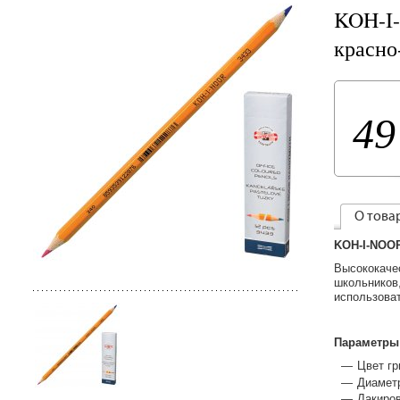
KOH-I-
красно
49
О това
KOH-I-NOOR
Высококаче
школьников,
использоват
Параметры
Цвет гр
Диаметр
Лакиро