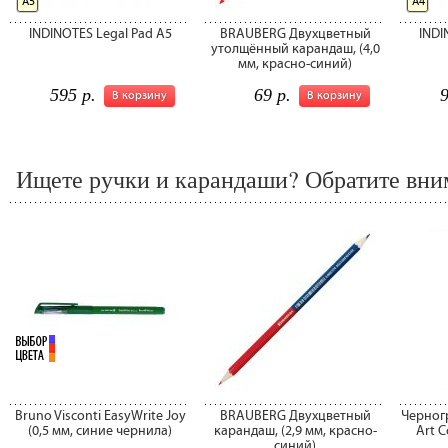
А5
А4
INDINOTES Legal Pad A5
BRAUBERG Двухцветный
INDI
утолщённый карандаш, (4,0
мм, красно-синий)
595 р.
69 р.
9
В корзину
В корзину
Ищете ручки и карандаши? Обратите вним
Bruno Visconti EasyWrite Joy
BRAUBERG Двухцветный
Черног
(0,5 мм, синие чернила)
карандаш, (2,9 мм, красно-
Art C
синий)