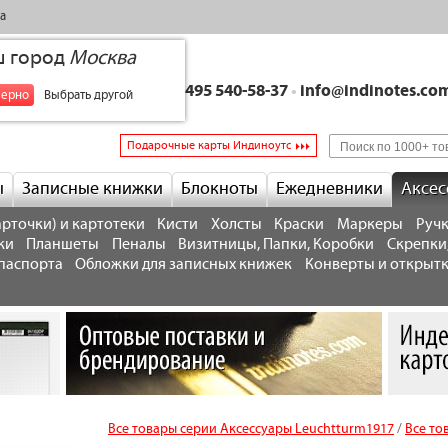
а
ш город
Москва
+7 495 540-58-37
•
info@indinotes.co
верно
Выбрать другой
Подарочные карты Индиноутс
ы
Записные книжки
Блокноты
Ежедневники
Аксес
рточки) и картотеки
Кисти
Холсты
Краски
Маркеры
Ручк
ки
Планшеты
Пеналы
Визитницы, Папки, Коробки
Скрепки
паспорта
Обложки для записных книжек
Конверты и открыт
Все товары серии Аксессуары Leuchtturm1917
/
Все то