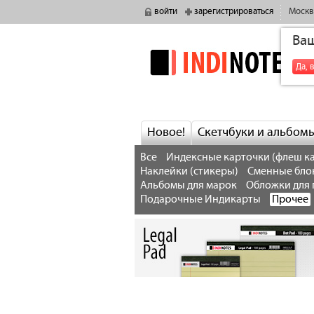
войти
зарегистрироваться
Москв
Ва
indinotes
Да, 
Новое!
Скетчбуки и альбом
Все
Индексные карточки (флеш ка
Наклейки (стикеры)
Сменные бло
Альбомы для марок
Обложки для 
Подарочные Индикарты
Прочее