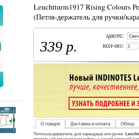
Leuchtturm1917 Rising Colours P
(Петля-держатель для ручки/кар
цвет:
339 р.
кол-во:
О товаре
Доставка и оплата
Обзор
Петелька-держатель для карандаша или ручки
Leucht
правильной оргнанизации работы с вашей записной кни