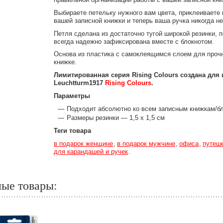
Выбираете петельку нужного вам цвета, приклеиваете 
вашей записной книжки и теперь ваша ручка никогда не
Петля сделана из достаточно тугой широкой резинки, 
всегда надежно зафиксирована вместе с блокнотом.
Основа из пластика с самоклеящимся слоем для проч
книжке.
Лимитированная серия Rising Colours создана для
Leuchtturm1917
Rising Colours
.
Параметры
Подходит абсолютно ко всем записным книжкам/б
Размеры резинки — 1,5 х 1,5 см
Теги товара
в подарок женщине
в подарок мужчине
офиса
путеш
для карандашей и ручек
ные товары: