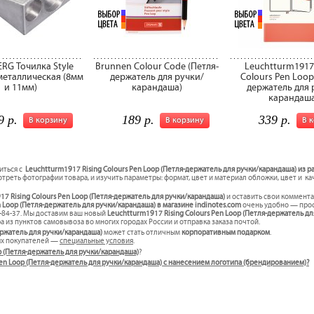
RG Точилка Style
Brunnen Colour Code (Петля-
Leuchtturm1917
металлическая (8мм
держатель для ручки/
Colours Pen Loop
и 11мм)
карандаша)
держатель для 
карандаша
9 р.
189 р.
339 р.
В корзину
В корзину
В 
иться с
Leuchtturm1917 Rising Colours Pen Loop (Петля-держатель для ручки/карандаша) из р
треть фотографии товара, и изучить параметры: формат, цвет и материал обложки, цвет и к
17 Rising Colours Pen Loop (Петля-держатель для ручки/карандаша)
и оставить свои коммента
 Loop (Петля-держатель для ручки/карандаша) в магазине indinotes.com
очень удобно — прос
7-84-37. Мы доставим ваш новый
Leuchtturm1917 Rising Colours Pen Loop (Петля-держатель д
 из пунктов самовывоза во многих городах России и отправка заказа почтой.
ержатель для ручки/карандаша)
может стать отличным
корпоративным подарком
.
ых покупателей —
специальные условия
.
op (Петля-держатель для ручки/карандаша)
?
s Pen Loop (Петля-держатель для ручки/карандаша) с нанесением логотипа (брендированием)?