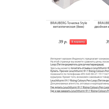
BRAUBERG Точилка Style
BRAUBE
металлическая (8мм)
двойная 
39 р.
3
В корзину
Интернет магазин Индиноутс предлагает ознаком
На этой странице вы можете сравнить цены, посмо
Loop (Петля-держатель для ручки/карандаша).
Здесь вы можете
почитать отзывы о Leuchtturm19
Купить Прочее Leuchtturm1917 Rising Colours Pen
позвоните по телефонам 495-540-58-37 / 917-54
курьером. Кроме того, возможен самовывоз товара
Leuchtturm1917 Rising Colours Pen Loop (Петля-д
Для рекламных агентств, оптовых и корпоративн
Где купить Leuchtturm1917 Rising Colours Pen Lo
Где и как заказать Leuchtturm1917 Rising Colour