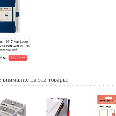
urm1917 Pen Loop
ржатель для ручки/
карандаша)
9 р.
В корзину
 внимание на эти товары: