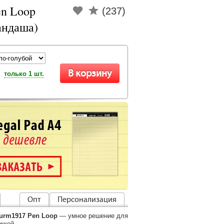
en Loop
(237)
андаша)
только 1 шт.
Опт
Персонализация
urm1917 Pen Loop
— умное решение для
жкой.