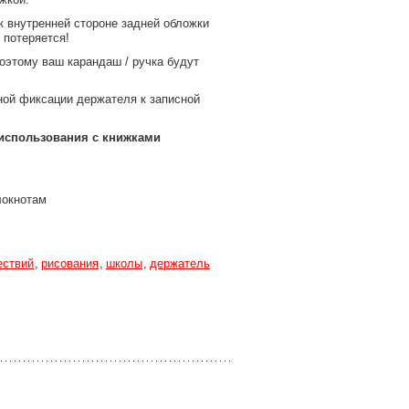
к внутренней стороне задней обложки
 потеряется!
поэтому ваш карандаш / ручка будут
ной фиксации держателя к записной
 использования с книжками
локнотам
ествий
рисования
школы
держатель