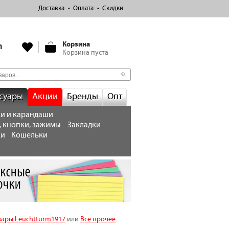
Доставка
Оплата
Скидки
Корзина
m
Корзина пуста
суары
Акции
Бренды
Опт
и и карандаши
, кнопки, зажимы
Закладки
ки
Кошельки
вары Leuchtturm1917
или
Все прочее