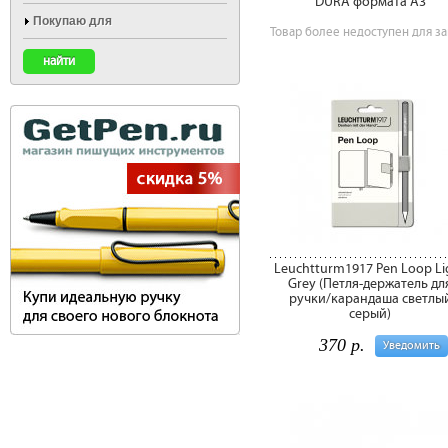
DURA формата A3
Покупаю для
Товар более недоступен для за
Leuchtturm1917 Pen Loop Li
Grey (Петля-держатель дл
ручки/карандаша светлы
серый)
370 р.
Уведомить