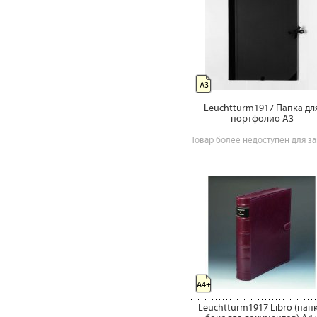
А3
Leuchtturm1917 Папка дл
портфолио А3
Товар более недоступен для за
A4+
Leuchtturm1917 Libro (папк