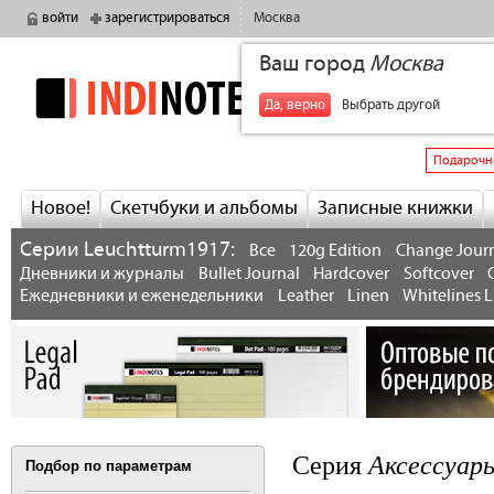
войти
зарегистрироваться
Москва
Ваш город
Москва
indinotes
+7
Да, верно
Выбрать другой
Подарочн
Новое!
Скетчбуки и альбомы
Записные книжки
Серии Leuchtturm1917:
Все
120g Edition
Change Jour
Дневники и журналы
Bullet Journal
Hardcover
Softcover
Ежедневники и еженедельники
Leather
Linen
Whitelines L
Аксессуары
Серия
Подбор по параметрам