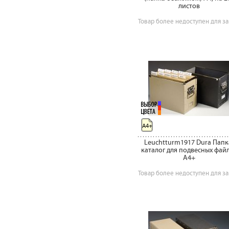
листов
Товар более недоступен для за
A4+
Leuchtturm1917 Dura Папк
каталог для подвесных фай
А4+
Товар более недоступен для за