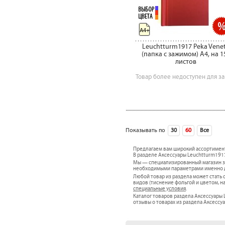
A4+
Leuchtturm1917 Peka Vene
(папка c зажимом) А4, на 1
листов
Товар более недоступен для за
Показывать по
30
60
Все
сле
Предлагаем вам широкий ассортимен
В разделе Аксессуары Leuchtturm1917
Мы — специализированный магазин за
необходимыми параметрами именно дл
Любой товар из раздела может стат
видов (тиснение фольгой и цветом, н
специальные условия
.
Каталог товаров раздела Аксессуары 
отзывы о товарах из раздела Аксессу