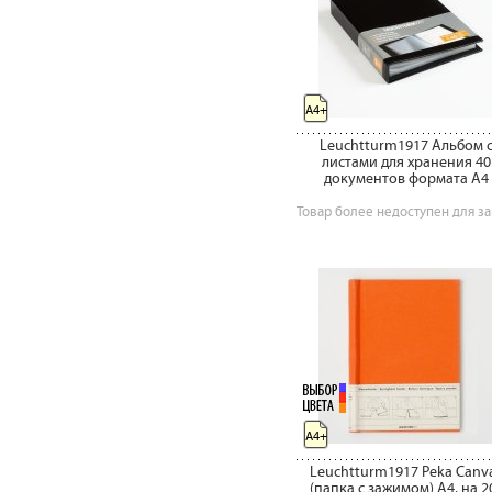
A4+
Leuchtturm1917 Альбом 
листами для хранения 40
документов формата А4
Товар более недоступен для за
A4+
Leuchtturm1917 Peka Canv
(папка c зажимом) А4, на 2