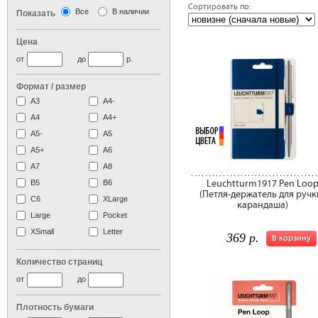
Сортировать по:
Все
В наличии
Показать
сле
Цена
от
до
р.
Формат / размер
А3
А4-
А4
A4+
А5-
А5
A5+
А6
А7
A8
Leuchtturm1917 Pen Loo
B5
B6
(Петля-держатель для ручк
C6
XLarge
карандаша)
Large
Pocket
XSmall
Letter
369 р.
В корзину
Количество страниц
от
до
Плотность бумаги