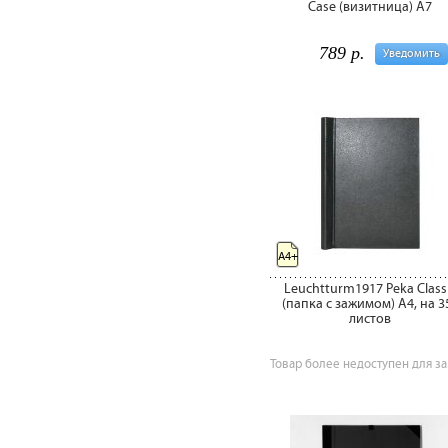
Case (визитница) А7
789 р.
Уведомить
A4+
Leuchtturm1917 Peka Class
(папка c зажимом) А4, на 3
листов
Товар более недоступен для за