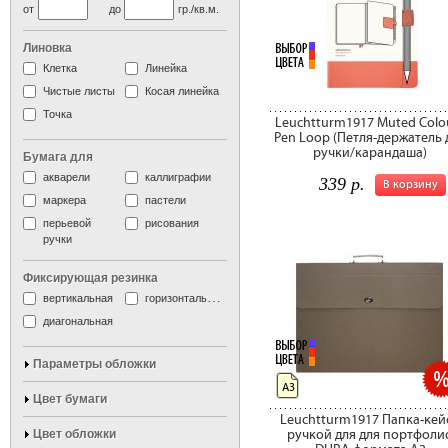
от
до
гр./кв.м.
Линовка
Клетка
Линейка
Чистые листы
Косая линейка
Точка
Leuchtturm1917 Muted Colo
Pen Loop (Петля-держатель 
ручки/карандаша)
Бумага для
акварели
каллиграфии
339 р.
В корзину
маркера
пастели
перьевой
рисования
ручки
Фиксирующая резинка
вертикальная
горизонтальная
диагональная
Параметры обложки
А3
Цвет бумаги
Leuchtturm1917 Папка-кейс
Цвет обложки
ручкой для для портфоли