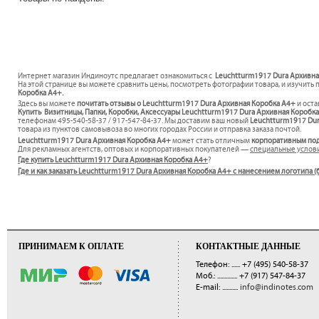
Интернет магазин Индиноутс предлагает ознакомиться с
Leuchtturm1917 Dura Архивная
На этой странице вы можете сравнить цены, посмотреть фотографии товара, и изучить 
Коробка А4+.
Здесь вы можете
почитать отзывы о Leuchtturm1917 Dura Архивная Коробка А4+
и оста
Купить Визитницы, Папки, Коробки, Аксессуары Leuchtturm1917 Dura Архивная Коробка 
телефонам 495-540-58-37 / 917-547-84-37. Мы доставим ваш новый
Leuchtturm1917 Du
товара из пунктов самовывоза во многих городах России и отправка заказа почтой.
Leuchtturm1917 Dura Архивная Коробка А4+
может стать отличным
корпоративным по
Для рекламных агентств, оптовых и корпоративных покупателей —
специальные услов
Где купить Leuchtturm1917 Dura Архивная Коробка А4+
?
Где и как заказать Leuchtturm1917 Dura Архивная Коробка А4+ с нанесением логотипа 
ПРИНИМАЕМ К ОПЛАТЕ
КОНТАКТНЫЕ ДАННЫЕ
Телефон: ......
+7 (495) 540-58-37
Моб.: ..............
+7 (917) 547-84-37
E-mail: ...........
info@indinotes.com