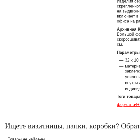
Изделия сер
скрепленног
на выдвижн
включает в
офиса на ра
Архивная К
Большой фо
скоросшива
см.
Параметры
32 x 10
материа
заклеп
усилени
внутри 
индиви
Теги товар
формат a4+
Ищете визитницы, папки, коробки? Обрат
Товары не найдены.