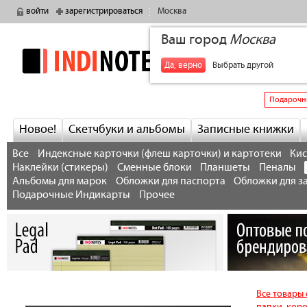
войти
зарегистрироваться
Москва
Ваш город
Москва
indinotes
+7
Да, верно
Выбрать другой
Подарочн
Новое!
Скетчбуки и альбомы
Записные книжки
Все
Индексные карточки (флеш карточки) и картотеки
Кис
Наклейки (стикеры)
Сменные блоки
Планшеты
Пеналы
Альбомы для марок
Обложки для паспорта
Обложки для з
Подарочные Индикарты
Прочее
Все товары