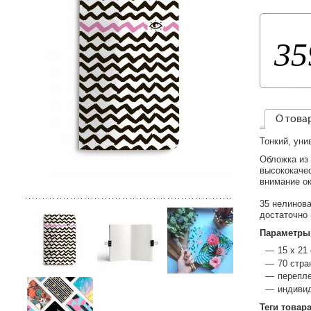
35
О това
Тонкий, уни
Обложка из 
высококаче
внимание о
35 нелинова
достаточно 
Параметры
15 х 21
70 стра
перепле
индиви
Теги товар