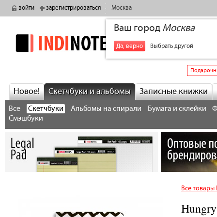
войти
зарегистрироваться
Москва
Ваш город
Москва
indinotes
+7
Да, верно
Выбрать другой
Подарочн
Новое!
Скетчбуки и альбомы
Записные книжки
Все
Скетчбуки
Альбомы на спирали
Бумага и склейки
Ф
Смэшбуки
Все товары
Hungry