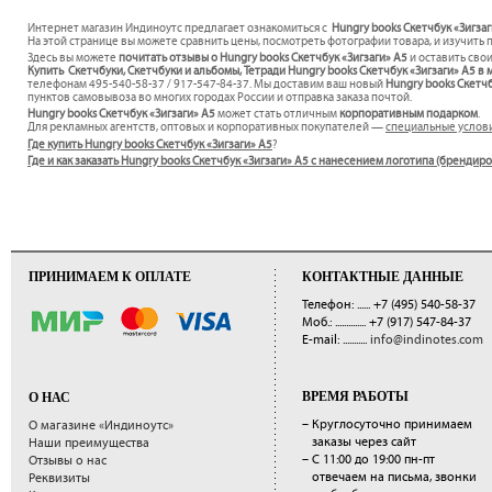
Интернет магазин Индиноутс предлагает ознакомиться с
Hungry books Скетчбук «Зигзаг
На этой странице вы можете сравнить цены, посмотреть фотографии товара, и изучить 
Здесь вы можете
почитать отзывы о Hungry books Скетчбук «Зигзаги» А5
и оставить сво
Купить Скетчбуки, Скетчбуки и альбомы, Тетради Hungry books Скетчбук «Зигзаги» А5 в 
телефонам 495-540-58-37 / 917-547-84-37. Мы доставим ваш новый
Hungry books Скетч
пунктов самовывоза во многих городах России и отправка заказа почтой.
Hungry books Скетчбук «Зигзаги» А5
может стать отличным
корпоративным подарком
.
Для рекламных агентств, оптовых и корпоративных покупателей —
специальные услов
Где купить Hungry books Скетчбук «Зигзаги» А5
?
Где и как заказать Hungry books Скетчбук «Зигзаги» А5 с нанесением логотипа (брендир
ПРИНИМАЕМ К ОПЛАТЕ
КОНТАКТНЫЕ ДАННЫЕ
Телефон: ......
+7 (495) 540-58-37
Моб.: ..............
+7 (917) 547-84-37
E-mail: ...........
info@indinotes.com
ВРЕМЯ РАБОТЫ
О НАС
– Круглосуточно принимаем
О магазине «Индиноутс»
заказы через сайт
Наши преимущества
– С 11:00 до 19:00 пн-пт
Отзывы о нас
отвечаем на письма, звонки
Реквизиты