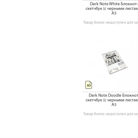
Dark Note White Блокнот-
скетчбук (с черными листа
A5
Товар более недоступен для за
А5
Dark Note Doodle Блокнот
скетчбук (с черными листа
A5
Товар более недоступен для за