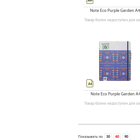
А4-
Note Eco Purple Garden A4
Товар более недоступен для за
А4
Note Eco Purple Garden A
Товар более недоступен для за
‹ предыдущая
Показывать по
30
60
90
сле