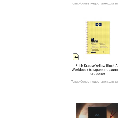
Товар более недоступен для за
А4
Erich Krause Yellow Block A
Workbook (спираль по длин
стороне)
Товар более недоступен для за