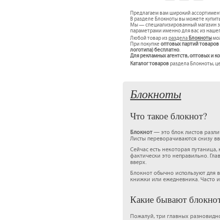
Предлагаем вам широкий ассортимен
В разделе Блокноты вы можете купить
Мы — специализированный магазин за
параметрами именно для вас из наше
Любой товар из
раздела
Блокноты
мож
При покупке
оптовых партий товаров
логотипа) бесплатно
.
Для рекламных агентств, оптовых и 
Каталог товаров
раздела Блокноты, це
Блокноты
Что такое блокнот?
Блокнот
— это блок листов разли
Листы переворачиваются снизу вв
Сейчас есть некоторая путаница,
фактически это неправильно. Гла
вверх.
Блокнот обычно используют для в
книжки или ежедневника. Часто 
Какие бывают блокно
Пожалуй, три главных разновидно