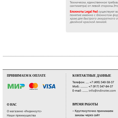
Технически, единственное требо
сантиметра) от левой стороны.Эт
Блокноты Legal Pad
существуют во
понятие именно с
блокнотом форм
краю для быстрого аккуратного о
двойной красной линией.
ПРИНИМАЕМ К ОПЛАТЕ
КОНТАКТНЫЕ ДАННЫЕ
Телефон: ......
+7 (495) 540-58-37
Моб.: ..............
+7 (917) 547-84-37
E-mail: ...........
info@indinotes.com
ВРЕМЯ РАБОТЫ
О НАС
– Круглосуточно принимаем
О магазине «Индиноутс»
заказы через сайт
Наши преимущества