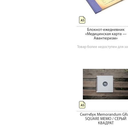
А5
Блокнот-ежедневник
«Медицинская карта —
Авантюризм»
Товар более недоступен для за
А5
Скетчбук Memorandum GR
SQUARE MEMO / СЕРЫЙ
КВАДРАТ