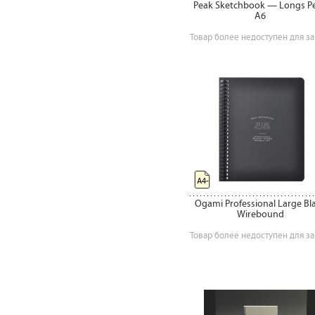
Peak Sketchbook — Longs P
A6
Товар более недоступен для за
А4-
Ogami Professional Large Bl
Wirebound
Товар более недоступен для за