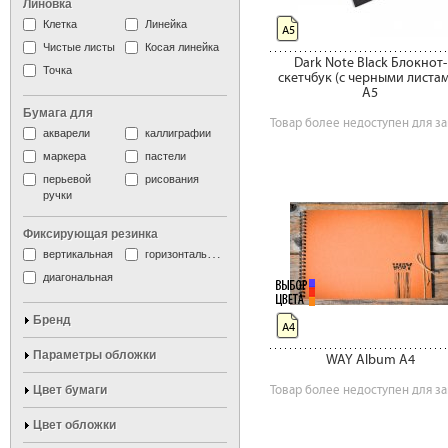
Линовка
Клетка
Линейка
А5
Чистые листы
Косая линейка
Dark Note Black Блокнот-
Точка
скетчбук (c черными листа
A5
Бумага для
Товар более недоступен для за
акварели
каллиграфии
маркера
пастели
перьевой
рисования
ручки
Фиксирующая резинка
вертикальная
горизонтальная
диагональная
Бренд
А4
Параметры обложки
WAY Album A4
Цвет бумаги
Товар более недоступен для за
Цвет обложки