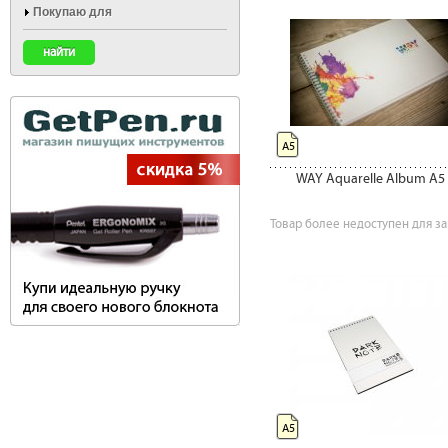
Покупаю для
А5
WAY Aquarelle Album A5
Товар более недоступен для за
А5