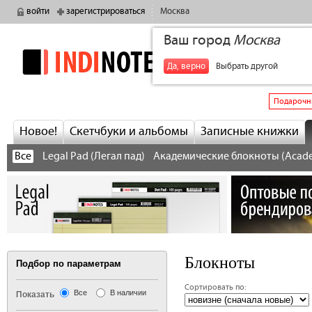
войти
зарегистрироваться
Москва
Ваш город
Москва
indinotes
+7
Да, верно
Выбрать другой
Подарочн
Новое!
Скетчбуки и альбомы
Записные книжки
Все
Legal Pad (Легал пад)
Академические блокноты (Acad
Блокноты
Подбор по параметрам
Сортировать по:
Все
В наличии
Показать
‹ предыдущая
сле