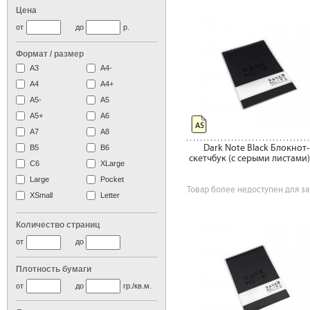
Цена
от
до
р.
Формат / размер
А3
А4-
А4
A4+
А5-
А5
A5+
А6
А5
А7
A8
Dark Note Black Блокнот-
B5
B6
скетчбук (c серыми листами)
C6
XLarge
Large
Pocket
Товар более недоступен для за
XSmall
Letter
Количество страниц
от
до
Плотность бумаги
от
до
гр./кв.м.