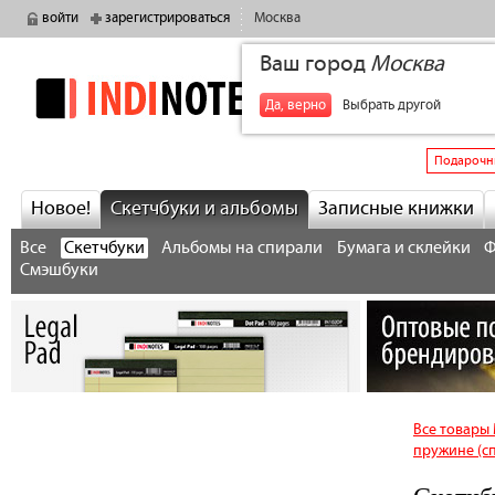
войти
зарегистрироваться
Москва
Ваш город
Москва
indinotes
+7
Да, верно
Выбрать другой
Подарочн
Новое!
Скетчбуки и альбомы
Записные книжки
Все
Скетчбуки
Альбомы на спирали
Бумага и склейки
Ф
Смэшбуки
Все товар
пружине (сп