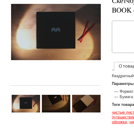
Скетч
BOOK (
О това
Квадратный 
Параметры
Формат:
Бумага:
Теги товар
чистые лис
путешестви
обложка
чи