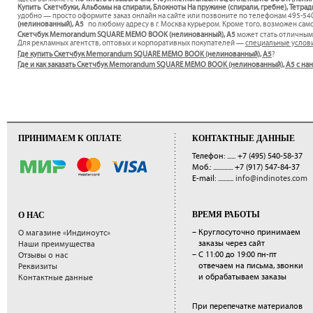
Купить Скетчбуки, Альбомы на спирали, Блокноты На пружине (спирали, гребне), Тет
удобно — просто оформите заказ онлайн на сайте или позвоните по телефонам 495-540
(нелинованный), A5
по любому адресу в г. Москва курьером. Кроме того, возможен сам
Скетчбук Memorandum SQUARE MEMO BOOK (нелинованный), A5
может стать отличны
Для рекламных агентств, оптовых и корпоративных покупателей —
специальные услов
Где купить Скетчбук Memorandum SQUARE MEMO BOOK (нелинованный), A5
?
Где и как заказать Скетчбук Memorandum SQUARE MEMO BOOK (нелинованный), A5 с на
ПРИНИМАЕМ К ОПЛАТЕ
КОНТАКТНЫЕ ДАННЫЕ
Телефон: ......
+7 (495) 540-58-37
Моб.: ..............
+7 (917) 547-84-37
E-mail: ...........
info@indinotes.com
ВРЕМЯ РАБОТЫ
О НАС
– Круглосуточно принимаем
О магазине «Индиноутс»
заказы через сайт
Наши преимущества
– С 11:00 до 19:00 пн-пт
Отзывы о нас
отвечаем на письма, звонки
Реквизиты
и обрабатываем заказы
Контактные данные
При перепечатке материалов