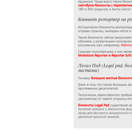
пружине). Чаще всего такие блок
скетчбуки-блокноты с переплетом
180 и 360 градусов, а листы могу
Блокнот-репортер на ре
Исторически блокноты-репортеры 
отрыва страниц, закладка-ляссе и
Такие блокноты сейчас выпускаю
обложке, с различными линовками
рисования, как, например,
Hahnem
Самыми популярными у нас явля
Moleskine Reporter и Reporter Sof
Легал Пэд (Legal pad, 
листами)
Почему
большие желтые блокноты
Дело в том, что такие большие, ф
протяжении десятилетий.
Технически, единственное требо
сантиметра) от левой стороны.Эт
Блокноты Legal Pad
существуют во
понятие именно с
блокнотом форм
краю для быстрого аккуратного о
двойной красной линией.