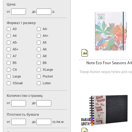
Цена
от
до
р.
Формат / размер
А3
А4-
А4
A4+
А5-
А5
A5+
А6
А4
А7
A8
Note Eco Four Seasons A4
B5
B6
C6
XLarge
Товар более недоступен для за
Large
Pocket
XSmall
Letter
Количество страниц
от
до
Плотность бумаги
от
до
гр./кв.м.