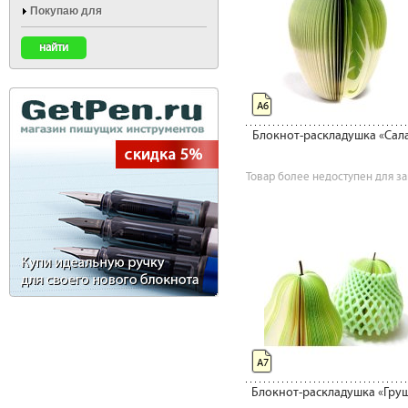
Покупаю для
А6
Блокнот-раскладушка «Сал
Товар более недоступен для за
А7
Блокнот-раскладушка «Гру