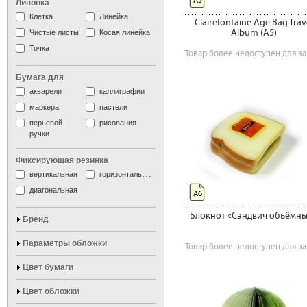
А5
Линовка
Клетка
Линейка
Clairefontaine Age Bag Trav
Album (A5)
Чистые листы
Косая линейка
Точка
Товар более недоступен для за
Бумага для
акварели
каллиграфии
маркера
пастели
перьевой
рисования
ручки
Фиксирующая резинка
вертикальная
горизонтальная
диагональная
А6
Блокнот «Сэндвич объёмн
Бренд
Параметры обложки
Товар более недоступен для за
Цвет бумаги
Цвет обложки