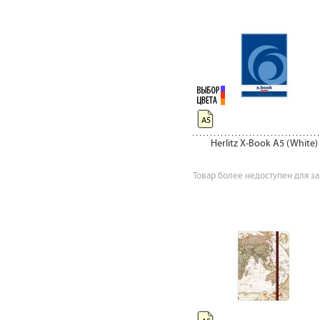
А5
Herlitz X-Book A5 (White)
Товар более недоступен для за