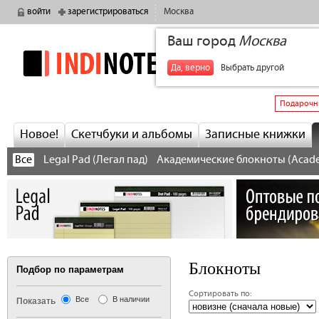
войти
зарегистрироваться
Москва
Ваш город
Москва
indinotes
+7
Да, верно
Выбрать другой
Подарочн
Новое!
Скетчбуки и альбомы
Записные книжки
Все
Legal Pad (Легал пад)
Академические блокноты (Acad
Блокноты
Подбор по параметрам
Сортировать по:
Все
В наличии
Показать
‹ предыдущая
сле