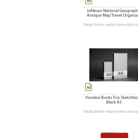
А5
teNeues National Geograph
Antique Map Travel Organiz
Товар более недоступен для за
А5
Voodoo Books Eco Sketchb
Black A5
Товар более недоступен для за