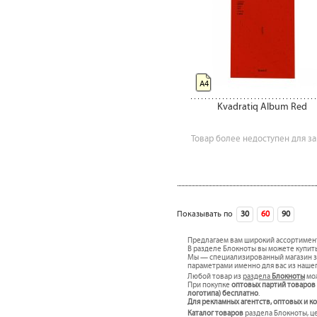
А4
Kvadratiq Album Red
Товар более недоступен для за
‹ предыдущая
Показывать по
30
60
90
сле
Предлагаем вам широкий ассортимен
В разделе Блокноты вы можете купить
Мы — специализированный магазин за
параметрами именно для вас из наше
Любой товар из
раздела
Блокноты
мож
При покупке
оптовых партий товаров
логотипа) бесплатно
.
Для рекламных агентств, оптовых и 
Каталог товаров
раздела Блокноты, це