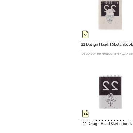
А4
22 Design Head II Sketchboo
Товар более недоступен для за
А4
22 Design Head Sketchbook