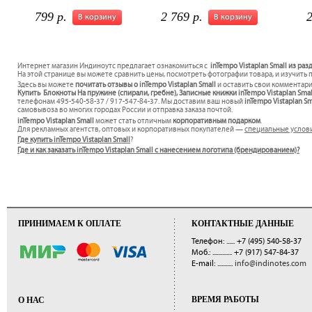
799 р.
2 769 р.
2
В корзину
В корзину
Интернет магазин Индиноутс предлагает ознакомиться с
inTempo Vistaplan Small из ра
На этой странице вы можете сравнить цены, посмотреть фотографии товара, и изучить 
Здесь вы можете
почитать отзывы о inTempo Vistaplan Small
и оставить свои комментари
Купить Блокноты На пружине (спирали, гребне), Записные книжки inTempo Vistaplan Smal
телефонам 495-540-58-37 / 917-547-84-37. Мы доставим ваш новый
inTempo Vistaplan S
самовывоза во многих городах России и отправка заказа почтой.
inTempo Vistaplan Small
может стать отличным
корпоративным подарком
.
Для рекламных агентств, оптовых и корпоративных покупателей —
специальные услов
Где купить inTempo Vistaplan Small
?
Где и как заказать inTempo Vistaplan Small с нанесением логотипа (брендированием)?
ПРИНИМАЕМ К ОПЛАТЕ
КОНТАКТНЫЕ ДАННЫЕ
Телефон: ......
+7 (495) 540-58-37
Моб.: ..............
+7 (917) 547-84-37
E-mail: ...........
info@indinotes.com
ВРЕМЯ РАБОТЫ
О НАС