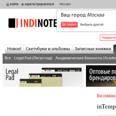
войти
зарегистрироваться
Москва
Ваш город
Москва
indinotes
+7
Да, верно
Выбрать другой
Подарочн
Новое!
Скетчбуки и альбомы
Записные книжки
Все
Legal Pad (Легал пад)
Академические блокноты (Acade
Все товары
inTemp