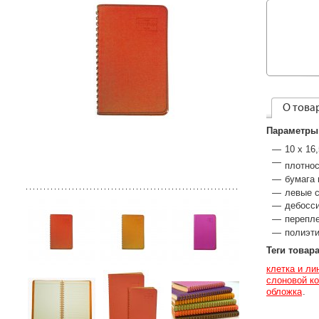
О това
Параметры
10 х 16
плотнос
бумага 
левые с
дебосси
перепл
полиэти
Теги товар
клетка и ли
слоновой ко
обложка