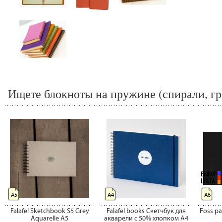
Ищете блокноты на пружине (спирали, гр
А5
А4
А6
Falafel Sketchbook S5 Grey
Falafel books Скетчбук для
Foss p
Aquarelle A5
акварели с 50% хлопком A4