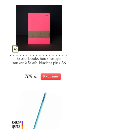
А5
Falafel books Блокнот для
записей Falafel Nuclear pink А5
789 р.
В корзину