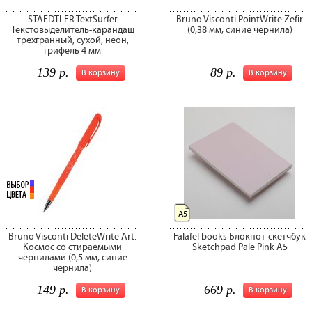
STAEDTLER TextSurfer
Bruno Visconti PointWrite Zefir
Текстовыделитель-карандаш
(0,38 мм, синие чернила)
трехгранный, сухой, неон,
грифель 4 мм
139 р.
89 р.
В корзину
В корзину
А5
Bruno Visconti DeleteWrite Art.
Falafel books Блокнот-скетчбук
Космос со стираемыми
Sketchpad Pale Pink A5
чернилами (0,5 мм, синие
чернила)
149 р.
669 р.
В корзину
В корзину