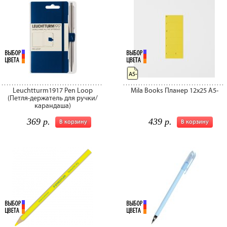
А5-
Leuchtturm1917 Pen Loop
Mila Books Планер 12х25 А5-
(Петля-держатель для ручки/
карандаша)
369 р.
439 р.
В корзину
В корзину