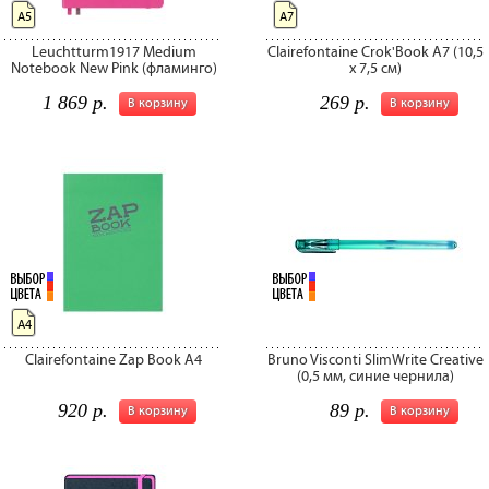
А5
А7
Leuchtturm1917 Medium
Clairefontaine Crok'Book A7 (10,5
Notebook New Pink (фламинго)
x 7,5 см)
1 869 р.
269 р.
В корзину
В корзину
А4
Clairefontaine Zap Book A4
Bruno Visconti SlimWrite Creative
(0,5 мм, синие чернила)
920 р.
89 р.
В корзину
В корзину