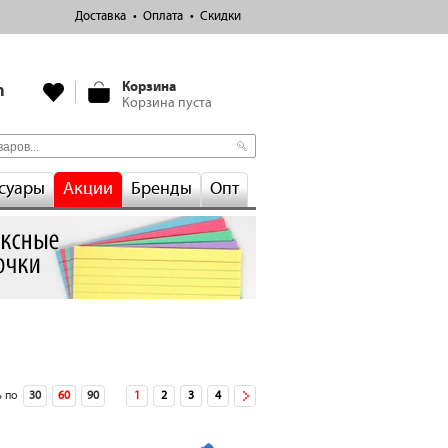
Доставка
Оплата
Скидки
Корзина
m
Корзина пуста
суары
Акции
Бренды
Опт
 по
30
60
90
1
2
3
4