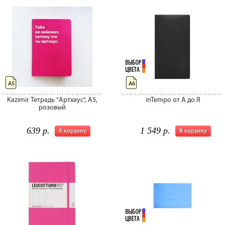
А5
А6
Kazimir Тетрадь "Артхаус", A5,
inTempo от А до Я
розовый
639 р.
1 549 р.
В корзину
В корзину