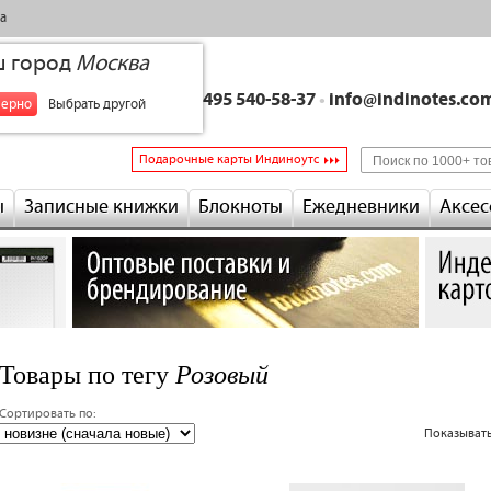
а
ш город
Москва
+7 495 540-58-37
•
info@indinotes.co
верно
Выбрать другой
Подарочные карты Индиноутс
ы
Записные книжки
Блокноты
Ежедневники
Аксес
Розовый
Товары по тегу
Сортировать по:
следующая ›
Показывать