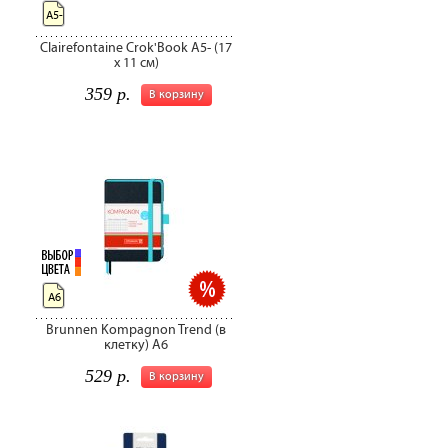
А5-
Clairefontaine Crok'Book A5- (17
x 11 см)
359 р.
В корзину
А6
Brunnen Kompagnon Trend (в
клетку) A6
529 р.
В корзину