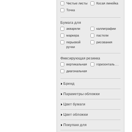
Чистые листы
Косая линейка
Точка
Бумага для
акварели
каллиграфии
маркера
пастели
перьевой
рисования
ручки
Фиксирующая резинка
вертикальная
горизонтальная
диагональная
Бренд
Параметры обложки
Цвет бумаги
Цвет обложки
Покупаю для