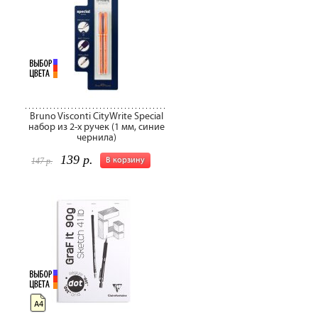
Bruno Visconti CityWrite Special
набор из 2-х ручек (1 мм, синие
чернила)
139 р.
В корзину
147 р.
А4