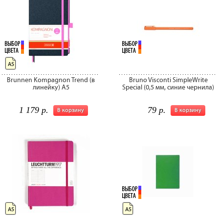
А5
Brunnen Kompagnon Trend (в
Bruno Visconti SimpleWrite
линейку) A5
Special (0,5 мм, синие чернила)
1 179 р.
79 р.
В корзину
В корзину
А5
А5