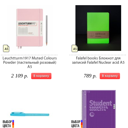
А5
А5
Leuchtturm1917 Muted Colours
Falafel books Блокнот для
Powder (пастельный розовый)
записей Falafel Nuclear acid А5
А5
2 109 р.
789 р.
В корзину
В корзину