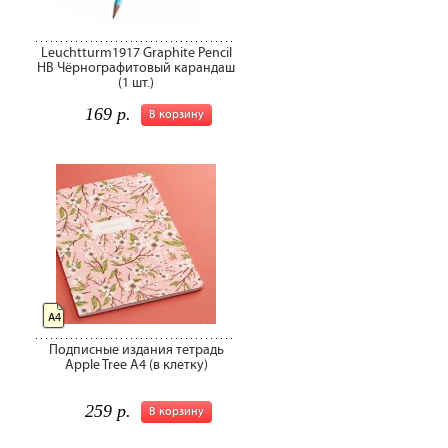
Leuchtturm1917 Graphite Pencil
HB Чёрнографитовый карандаш
(1 шт.)
169 р.
В корзину
А4
Подписные издания тетрадь
Apple Tree A4 (в клетку)
259 р.
В корзину