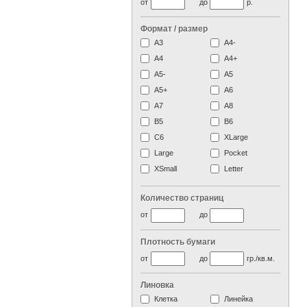
от
до
р.
Формат / размер
А3
А4-
А4
A4+
А5-
А5
A5+
А6
А7
A8
B5
B6
C6
XLarge
Large
Pocket
XSmall
Letter
Количество страниц
от
до
Плотность бумаги
от
до
гр./кв.м.
Линовка
Клетка
Линейка