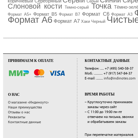
Серый
Синий
Сир
коричневый
Серебряный
Серый
Точка
Слоновой кости
Тёмно-зел
Темно-серый
Формат C6
Формат B5
Формат A5+
Формат B7
Формат А3
Чистые
Формат А6
Формат А7
Хаки
Черный
ПРИНИМАЕМ К ОПЛАТЕ
КОНТАКТНЫЕ ДАННЫЕ
Телефон: ......
+7 (495) 540-58-37
Моб.: ..............
+7 (917) 547-84-37
E-mail: ...........
info@indinotes.com
ВРЕМЯ РАБОТЫ
О НАС
– Круглосуточно принимаем
О магазине «Индиноутс»
заказы через сайт
Наши преимущества
– С 11:00 до 19:00 пн-пт
Отзывы о нас
отвечаем на письма, звонки
Реквизиты
и обрабатываем заказы
Контактные данные
При перепечатке материалов