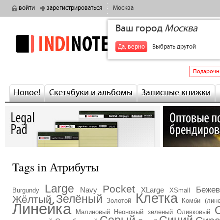
войти
зарегистрироваться
Москва
Ваш город
Москва
indinotes
+7
Да, верно
Выбрать другой
Подарочн
Новое!
Скетчбуки и альбомы
Записные книжки
Tags in Атрибуты
Large
Pocket
Беже
Navy
XLarge
Burgundy
XSmall
Клетка
Зелёный
Жёлтый
Золотой
Комби (лине
Линейка
Малиновый
Неоновый зеленый
Оливковый