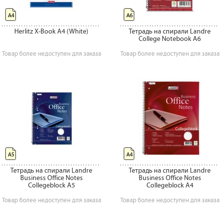
А4
А6
Herlitz X-Book A4 (White)
Тетрадь на спирали Landre
College Notebook А6
Товар более недоступен для заказа
Товар более недоступен для заказа
А5
А4
Тетрадь на спирали Landre
Тетрадь на спирали Landre
Business Office Notes
Business Office Notes
Collegeblock А5
Collegeblock А4
Товар более недоступен для заказа
Товар более недоступен для заказа