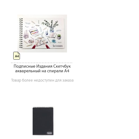
А4
Подписные Издания Скетчбук
акварельный на спирали А4
Товар более недоступен для заказа