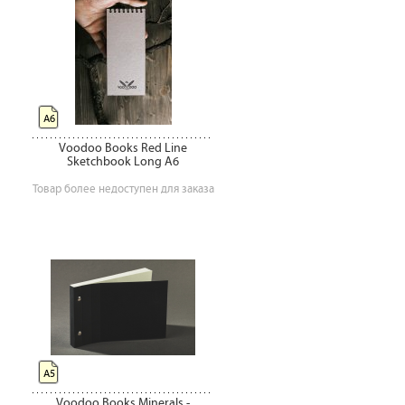
А6
Voodoo Books Red Line
Sketchbook Long A6
Товар более недоступен для заказа
А5
Voodoo Books Minerals -