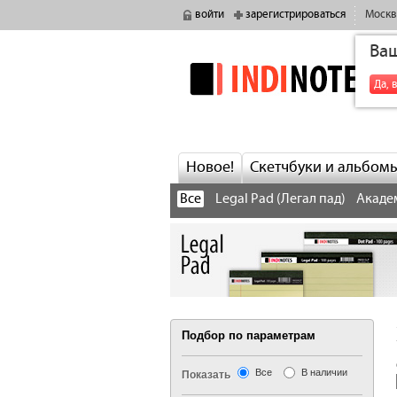
войти
зарегистрироваться
Москв
Ва
indinotes
Да, 
Новое!
Скетчбуки и альбом
Все
Legal Pad (Легал пад)
Акаде
Подбор по параметрам
Все
В наличии
Показать
‹ предыдущая