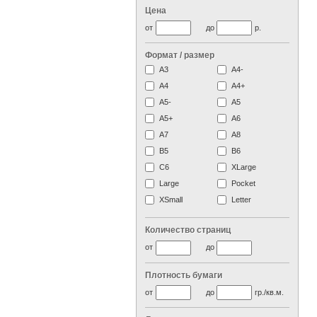
Цена
от
до
р.
Формат / размер
А3
А4-
А4
A4+
А5-
А5
A5+
А6
А7
A8
B5
B6
C6
XLarge
Large
Pocket
XSmall
Letter
Количество страниц
от
до
Плотность бумаги
от
до
гр./кв.м.