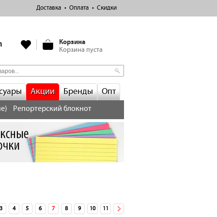
Доставка
Оплата
Скидки
Корзина
m
Корзина пуста
суары
Акции
Бренды
Опт
е)
Репортерский блокнот
3
4
5
6
7
8
9
10
11