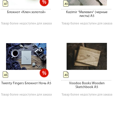
А7
А5
Блокнот «Ключ золотой»
Kazimir "Малевич" (черные
листы) А5
Товар более недоступен для заказа
Товар более недоступен для заказа
А5
А5
Twenty Fingers Блокнот Ночь А5
Voodoo Books Wooden
Sketchbook A5
Товар более недоступен для заказа
Товар более недоступен для заказа