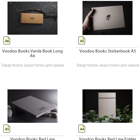
А6
А5
Voodoo Books Vanila Book Long
Voodoo Books Stickerbook A5
А6
Товар более недоступен для заказа
Товар более недоступен для заказа
А5
А4
Voodoo Books Red Line
Voodoo Books Red Line Folder