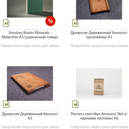
А5
А5
Voodoo Books Minerals -
Дровосек Деревянный блокнот-
Malachite А5 (уцененный товар)
органайзер A5
Товар более недоступен для заказа
Товар более недоступен для заказа
А5
А6
Дровосек Деревянный блокнот
Pensers скетчбук-блокнот №4 (с
A5
черными листами) A6
Товар более недоступен для заказа
Товар более недоступен для заказа