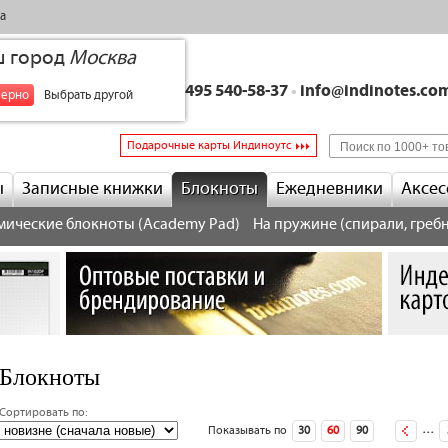
а
ш город
Москва
+7 495 540-58-37
•
info@indinotes.co
верно
Выбрать другой
Подарочные карты Индиноутс
ы
Записные книжки
Блокноты
Ежедневники
Аксес
мические блокноты (Academy Pad)
На пружине (спирали, гребн
Блокноты
Сортировать по:
…
следующая ›
Показывать по
30
60
90