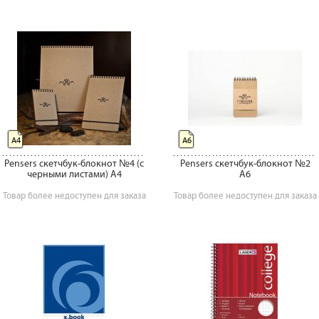
А4
А6
Pensers скетчбук-блокнот №4 (с
Pensers скетчбук-блокнот №2
черными листами) A4
A6
Товар более недоступен для заказа
Товар более недоступен для заказа