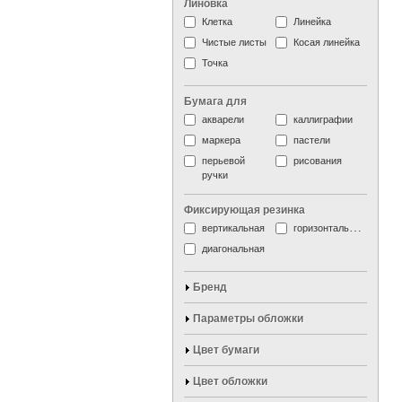
Линовка
Клетка
Линейка
Чистые листы
Косая линейка
Точка
Бумага для
акварели
каллиграфии
маркера
пастели
перьевой
рисования
ручки
Фиксирующая резинка
вертикальная
горизонтальная
диагональная
Бренд
Параметры обложки
Цвет бумаги
Цвет обложки