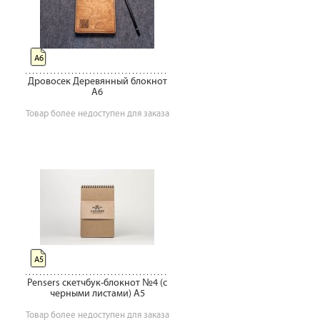
А6
Дровосек Деревянный блокнот
A6
Товар более недоступен для заказа
А5
Pensers скетчбук-блокнот №4 (с
черными листами) A5
Товар более недоступен для заказа