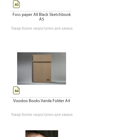
А5
Foss paper All Black Sketchbook
A5
Товар более недоступен для заказа
А4
Voodoo Books Vanila Folder A4
Товар более недоступен для заказа