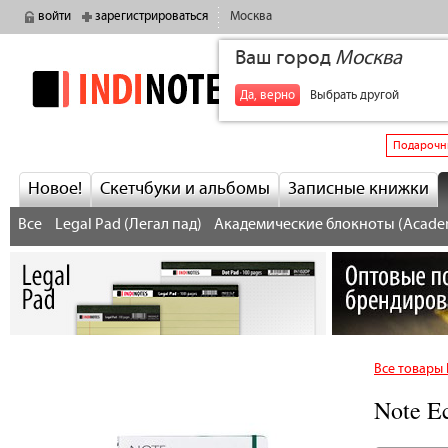
войти
зарегистрироваться
Москва
Ваш город
Москва
indinotes
+7
Да, верно
Выбрать другой
Подарочн
Новое!
Скетчбуки и альбомы
Записные книжки
Все
Legal Pad (Легал пад)
Академические блокноты (Acade
Все товары 
Note E