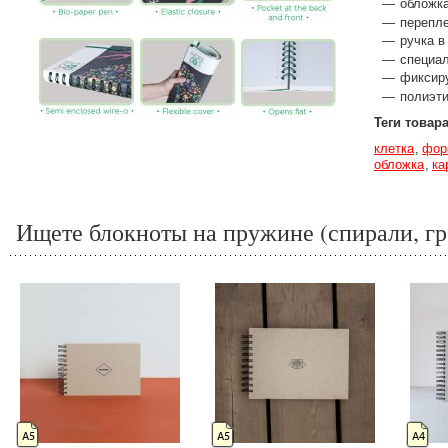
обложка
перепл
ручка в
специа
фиксир
полиэти
Теги товар
клетка
фор
обложка
ка
Ищете блокноты на пружине (спирали, гр
А5
А5
А4