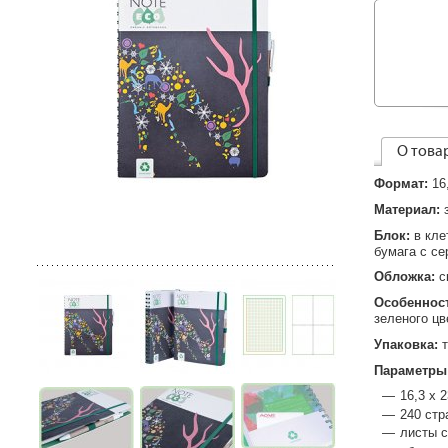
О това
Формат:
16
Материал:
Блок:
в кле
бумага с с
Обложка:
с
Особеннос
зеленого цв
Упаковка:
Параметры
16,3 х 
240 стр
листы с