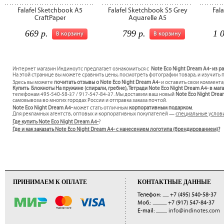
Falafel Sketchbook A5
Falafel Sketchbook S5 Grey
Fal
CraftPaper
Aquarelle A5
669 р.
799 р.
1 
В корзину
В корзину
Интернет магазин Индиноутс предлагает ознакомиться с
Note Eco Night Dream A4- из р
На этой странице вы можете сравнить цены, посмотреть фотографии товара, и изучить 
Здесь вы можете
почитать отзывы о Note Eco Night Dream A4-
и оставить свои коммента
Купить Блокноты На пружине (спирали, гребне), Тетради Note Eco Night Dream A4- в маг
телефонам 495-540-58-37 / 917-547-84-37. Мы доставим ваш новый
Note Eco Night Dre
самовывоза во многих городах России и отправка заказа почтой.
Note Eco Night Dream A4-
может стать отличным
корпоративным подарком
.
Для рекламных агентств, оптовых и корпоративных покупателей —
специальные услов
Где купить Note Eco Night Dream A4-
?
Где и как заказать Note Eco Night Dream A4- с нанесением логотипа (брендированием)?
ПРИНИМАЕМ К ОПЛАТЕ
КОНТАКТНЫЕ ДАННЫЕ
Телефон: ......
+7 (495) 540-58-37
Моб.: ..............
+7 (917) 547-84-37
E-mail: ...........
info@indinotes.com