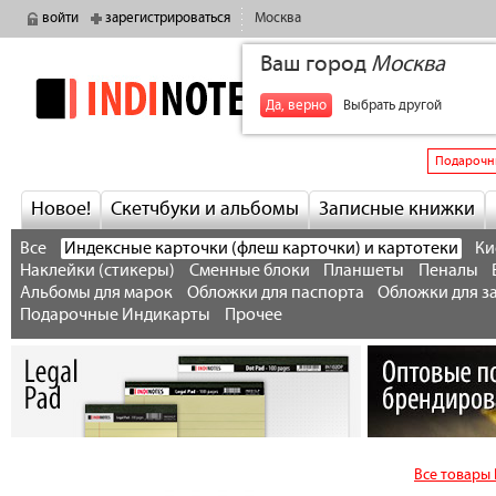
войти
зарегистрироваться
Москва
Ваш город
Москва
indinotes
+7
Да, верно
Выбрать другой
Подарочн
Новое!
Скетчбуки и альбомы
Записные книжки
Все
Индексные карточки (флеш карточки) и картотеки
Ки
Наклейки (стикеры)
Сменные блоки
Планшеты
Пеналы
Альбомы для марок
Обложки для паспорта
Обложки для з
Подарочные Индикарты
Прочее
Все товары