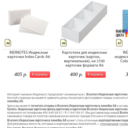
А6
А6
А7
INDINOTES Индексные
Картотека для индексных
IN
карточки Index Cards A6
карточек (картон,
индекс
вертикальная), на 2100
Colo
карточек формата А6
405 р.
400 р.
3
В корзину
В корзину
Интернет магазин Индиноутс предлагает ознакомиться с
Brunnen Индексные карточки в
На этой странице вы можете сравнить цены, посмотреть фотографии товара, и изучить 
линейку A8.
Здесь вы можете
почитать отзывы о Brunnen Индексные карточки в линейку A8
и остав
Купить Индексные карточки (флеш карточки) и картотеки Brunnen Индексные карточки в
позвоните по телефонам 495-540-58-37 / 917-547-84-37. Мы доставим ваш новый
Brunn
самовывоз товара из пунктов самовывоза во многих городах России и отправка заказа п
Brunnen Индексные карточки в линейку A8
может стать отличным
корпоративным под
Для рекламных агентств, оптовых и корпоративных покупателей —
специальные услов