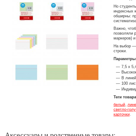
Но студент
индексных к
обширны: пр
систематиза
Важно, что
позволяли 
маркеров) и
На выбор — 
строки.
Параметры
7,5 x 5
Высокок
В линей
100 лис
Индиви
Теги товар
белый
лине
светло-голу
карточки
Аксессуары и родственные товары: