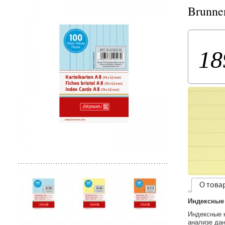
Brunne
18
О това
Индексные 
Индексные к
анализе дан