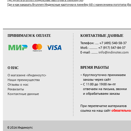
Где купить Brunnen Индексные карточки в линейку A8
?
Где и как заказать Brunnen Индексные карточки в линейку A8 с нанесением логотипа (
ПРИНИМАЕМ К ОПЛАТЕ
КОНТАКТНЫЕ ДАННЫЕ
Телефон: ......
+7 (495) 540-58-37
Моб.: ..............
+7 (917) 547-84-37
E-mail: ...........
info@indinotes.com
ВРЕМЯ РАБОТЫ
О НАС
– Круглосуточно принимаем
О магазине «Индиноутс»
заказы через сайт
Наши преимущества
– С 11:00 до 19:00 пн-пт
Отзывы о нас
отвечаем на письма, звонки
Реквизиты
и обрабатываем заказы
Контактные данные
При перепечатке материалов
ссылка на наш сайт
обязательна
© 2026 Индиноутс