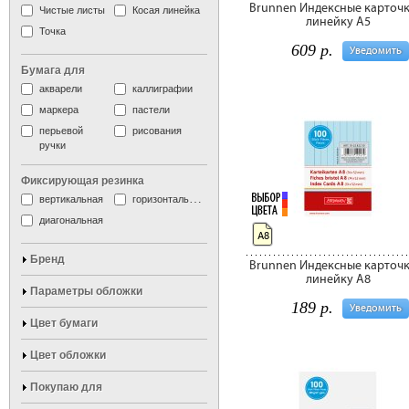
Brunnen Индексные карточк
Чистые листы
Косая линейка
линейку A5
Точка
609 р.
Уведомить
Бумага для
акварели
каллиграфии
маркера
пастели
перьевой
рисования
ручки
Фиксирующая резинка
вертикальная
горизонтальная
диагональная
A8
Бренд
Brunnen Индексные карточк
линейку A8
Параметры обложки
189 р.
Уведомить
Цвет бумаги
Цвет обложки
Покупаю для