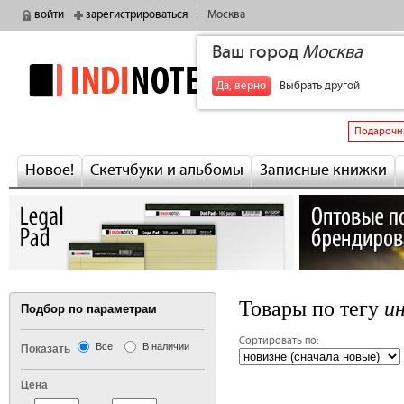
войти
зарегистрироваться
Москва
Ваш город
Москва
indinotes
+7
Да, верно
Выбрать другой
Подарочн
Новое!
Скетчбуки и альбомы
Записные книжки
и
Товары по тегу
Подбор по параметрам
Сортировать по:
Все
В наличии
Показать
Цена