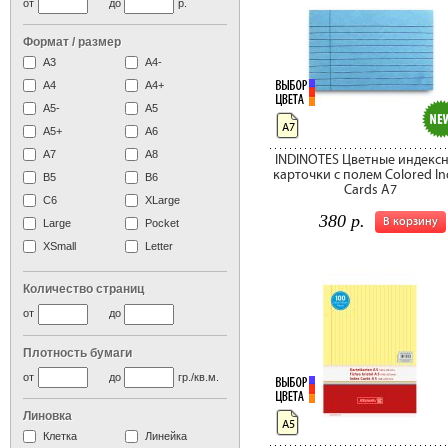
от
до
р.
Формат / размер
А3
А4-
А4
A4+
А5-
А5
А7
A5+
А6
А7
A8
INDINOTES Цветные индекс
карточки с полем Colored In
B5
B6
Cards A7
C6
XLarge
380 р.
В корзину
Large
Pocket
XSmall
Letter
Количество страниц
от
до
Плотность бумаги
от
до
гр./кв.м.
Линовка
А5
Клетка
Линейка