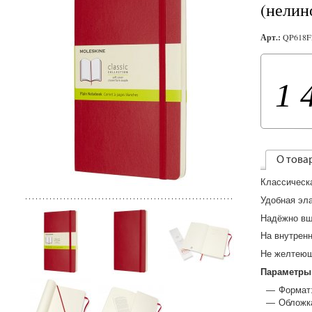
(нелин
Арт.:
QP618F
1 
О това
Классическ
Удобная эл
Надёжно вш
На внутренн
Не желтеющ
Параметры
Формат:
Обложка