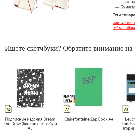
Цвет: к
Бумага:
Теги товар
чистые лис
гибкая обло
Ищете скетчбуки? Обратите внимание на 
А5
А4
А5
Подписные издания Dream
Clairefontaine Zap Book A4
Leuc
and Draw (блокнот-скетчбук)
Landsc
A5
(гори