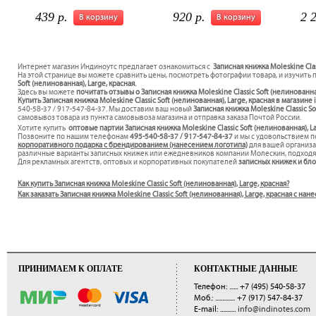
439 р.
920 р.
2 
В корзину
В корзину
Интернет магазин Индиноутс предлагает ознакомиться с
Записная книжка Moleskine Clas
На этой странице вы можете сравнить цены, посмотреть фотографии товара, и изучить 
Soft (нелинованная), Large, красная.
Здесь вы можете
почитать отзывы о Записная книжка Moleskine Classic Soft (нелинованна
Купить Записная книжка Moleskine Classic Soft (нелинованная), Large, красная в магазине
540-58-37 / 917-547-84-37. Мы доставим ваш новый
Записная книжка Moleskine Classic So
самовывоз товара из пункта самовывоза магазина и отправка заказа Почтой России.
Хотите купить
оптовые партии Записная книжка Moleskine Classic Soft (нелинованная), La
Позвоните по нашим телефонам
495-540-58-37 / 917-547-84-37
и мы с удовольствием 
корпоративного подарка с брендированием (нанесением логотипа)
для вашей организ
различные варианты записных книжек или ежедневников компании Молескин, подходя
Для рекламных агентств, оптовых и корпоративных покупателей
записных книжек и бл
Как купить Записная книжка Moleskine Classic Soft (нелинованная), Large, красная?
Как заказать Записная книжка Moleskine Classic Soft (нелинованная), Large, красная с н
ПРИНИМАЕМ К ОПЛАТЕ
КОНТАКТНЫЕ ДАННЫЕ
Телефон: ......
+7 (495) 540-58-37
Моб.: ..............
+7 (917) 547-84-37
E-mail: ...........
info@indinotes.com