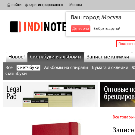
войти
зарегистрироваться
Москва
Ваш город
Москва
indinotes
+7
Да, верно
Выбрать другой
Подарочн
Новое!
Скетчбуки и альбомы
Записные книжки
Все
Скетчбуки
Альбомы на спирали
Бумага и склейки
Ф
Смэшбуки
Все товары 
Записн