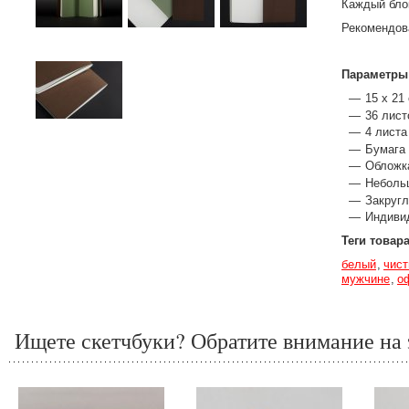
Каждый бло
Рекомендов
Параметры
15 x 21
36 лист
4 листа
Бумага 
Обложка
Небольш
Закругл
Индиви
Теги товар
белый
чист
мужчине
о
Ищете скетчбуки? Обратите внимание на 