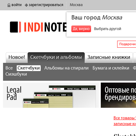
войти
зарегистрироваться
Москва
Ваш город
Москва
indinotes
+7
Да, верно
Выбрать другой
Подарочн
Новое!
Скетчбуки и альбомы
Записные книжки
Все
Скетчбуки
Альбомы на спирали
Бумага и склейки
Ф
Смэшбуки
Все товары
записные к