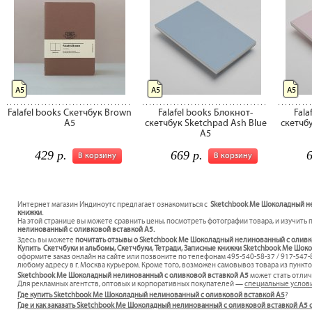
А5
А5
А5
Falafel books Скетчбук Brown
Falafel books Блокнот-
Fala
A5
скетчбук Sketchpad Ash Blue
скетчбу
A5
429 р.
669 р.
6
В корзину
В корзину
Интернет магазин Индиноутс предлагает ознакомиться с
Sketchbook Me Шоколадный нел
книжки.
На этой странице вы можете сравнить цены, посмотреть фотографии товара, и изучить 
нелинованный с оливковой вставкой A5.
Здесь вы можете
почитать отзывы о Sketchbook Me Шоколадный нелинованный с оливк
Купить Скетчбуки и альбомы, Скетчбуки, Тетради, Записные книжки Sketchbook Me Шок
оформите заказ онлайн на сайте или позвоните по телефонам 495-540-58-37 / 917-547
любому адресу в г. Москва курьером. Кроме того, возможен самовывоз товара из пункто
Sketchbook Me Шоколадный нелинованный с оливковой вставкой A5
может стать отли
Для рекламных агентств, оптовых и корпоративных покупателей —
специальные услов
Где купить Sketchbook Me Шоколадный нелинованный с оливковой вставкой A5
?
Где и как заказать Sketchbook Me Шоколадный нелинованный с оливковой вставкой A5