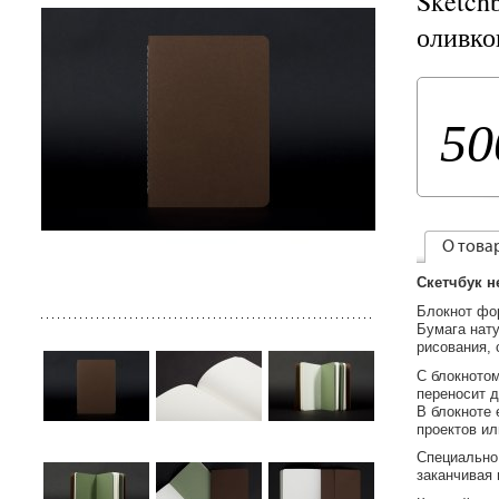
Sketch
оливко
50
О това
Cкетчбук н
Блокнот фор
Бумага нату
рисования, 
С блокнотом
переносит д
В блокноте 
проектов ил
Специально 
заканчивая 