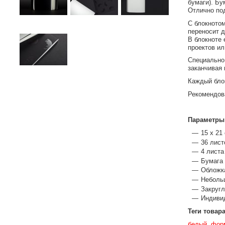
бумаги). Бу
Отлично под
С блокнотом
переносит д
В блокноте 
проектов ил
Специально 
заканчивая 
Каждый бло
Рекомендов
Параметры
15 x 21
36 лист
4 листа
Бумага 
Обложка
Небольш
Закругл
Индиви
Теги товар
белый
фор