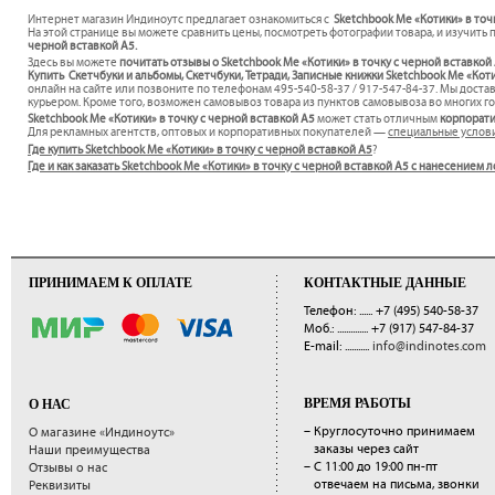
Интернет магазин Индиноутс предлагает ознакомиться с
Sketchbook Me «Котики» в точк
На этой странице вы можете сравнить цены, посмотреть фотографии товара, и изучить 
черной вставкой A5.
Здесь вы можете
почитать отзывы о Sketchbook Me «Котики» в точку с черной вставкой
Купить Скетчбуки и альбомы, Скетчбуки, Тетради, Записные книжки Sketchbook Me «Коти
онлайн на сайте или позвоните по телефонам 495-540-58-37 / 917-547-84-37. Мы дост
курьером. Кроме того, возможен самовывоз товара из пунктов самовывоза во многих го
Sketchbook Me «Котики» в точку с черной вставкой A5
может стать отличным
корпорат
Для рекламных агентств, оптовых и корпоративных покупателей —
специальные услов
Где купить Sketchbook Me «Котики» в точку с черной вставкой A5
?
Где и как заказать Sketchbook Me «Котики» в точку с черной вставкой A5 с нанесением
ПРИНИМАЕМ К ОПЛАТЕ
КОНТАКТНЫЕ ДАННЫЕ
Телефон: ......
+7 (495) 540-58-37
Моб.: ..............
+7 (917) 547-84-37
E-mail: ...........
info@indinotes.com
ВРЕМЯ РАБОТЫ
О НАС
– Круглосуточно принимаем
О магазине «Индиноутс»
заказы через сайт
Наши преимущества
– С 11:00 до 19:00 пн-пт
Отзывы о нас
отвечаем на письма, звонки
Реквизиты