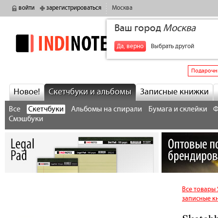
войти
зарегистрироваться
Москва
Ваш город
Москва
indinotes
+7
Да, верно
Выбрать другой
Подарочн
Новое!
Скетчбуки и альбомы
Записные книжки
Все
Скетчбуки
Альбомы на спирали
Бумага и склейки
Ф
Смэшбуки
Все товары
записные к