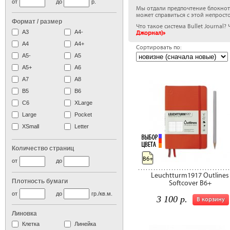
от
до
р.
Мы отдали предпочтение блокнотам
может справиться с этой непросто
Формат / размер
Что такое система Bullet Journa
А3
А4-
Джорнал)»
А4
A4+
Сортировать по:
А5-
А5
сле
A5+
А6
А7
A8
B5
B6
C6
XLarge
Large
Pocket
XSmall
Letter
Количество страниц
B6+
от
до
Leuchtturm1917 Outlines
Плотность бумаги
Softcover B6+
от
до
гр./кв.м.
3 100 р.
В корзину
Линовка
Клетка
Линейка