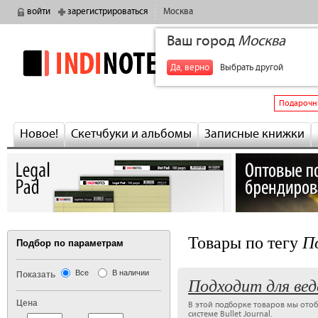
войти
зарегистрироваться
Москва
Ваш город
Москва
indinotes
+7
Да, верно
Выбрать другой
Подарочн
Новое!
Скетчбуки и альбомы
Записные книжки
По
Товары по тегу
Подбор по параметрам
Все
В наличии
Показать
Подходит для веде
Цена
В этой подборке товаров мы отоб
системе Bullet Journal.