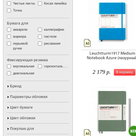
Чистые листы
Косая линейка
Точка
Бумага для
акварели
каллиграфии
маркера
пастели
перьевой
рисования
А5
ручки
Leuchtturm1917 Medium
Notebook Azure (лазурный
Фиксирующая резинка
вертикальная
горизонтальная
2 179 р.
В корзину
диагональная
Бренд
Параметры обложки
Цвет бумаги
Цвет обложки
Покупаю для
А5