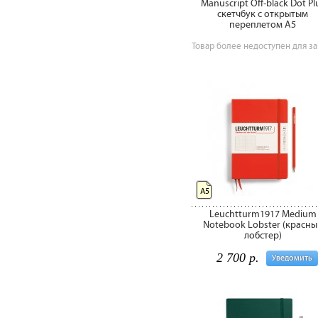
Manuscript Off-black Dot Pl
скетчбук с открытым
переплетом А5
Товар более недоступен для за
А5
Leuchtturm1917 Medium
Notebook Lobster (красны
лобстер)
2 700 р.
Уведомить