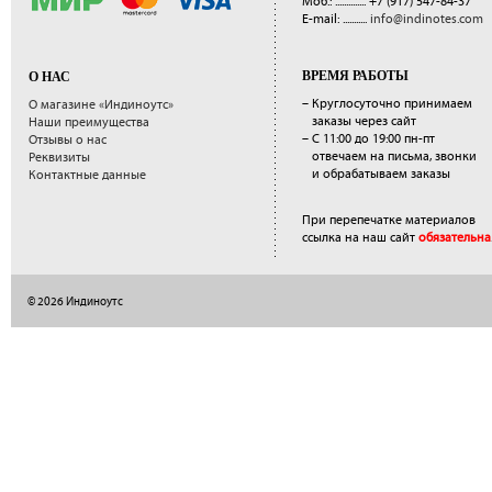
Моб.: ..............
+7 (917) 547-84-37
E-mail: ...........
info@indinotes.com
ВРЕМЯ РАБОТЫ
О НАС
– Круглосуточно принимаем
О магазине «Индиноутс»
заказы через сайт
Наши преимущества
– С 11:00 до 19:00 пн-пт
Отзывы о нас
отвечаем на письма, звонки
Реквизиты
и обрабатываем заказы
Контактные данные
При перепечатке материалов
ссылка на наш сайт
обязательна
© 2026 Индиноутс
</a>