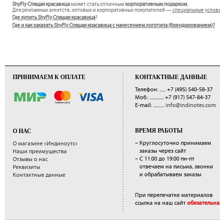
ShyFly Спящая красавица
может стать отличным
корпоративным подарком
.
Для рекламных агентств, оптовых и корпоративных покупателей —
специальные услов
Где купить ShyFly Спящая красавица
?
Где и как заказать ShyFly Спящая красавица с нанесением логотипа (брендированием)?
ПРИНИМАЕМ К ОПЛАТЕ
КОНТАКТНЫЕ ДАННЫЕ
Телефон: ......
+7 (495) 540-58-37
Моб.: ..............
+7 (917) 547-84-37
E-mail: ...........
info@indinotes.com
ВРЕМЯ РАБОТЫ
О НАС
– Круглосуточно принимаем
О магазине «Индиноутс»
заказы через сайт
Наши преимущества
– С 11:00 до 19:00 пн-пт
Отзывы о нас
отвечаем на письма, звонки
Реквизиты
и обрабатываем заказы
Контактные данные
При перепечатке материалов
ссылка на наш сайт
обязательна