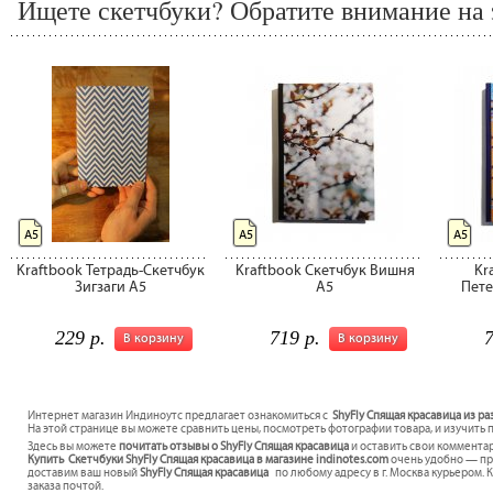
Ищете скетчбуки? Обратите внимание на 
А5
А5
А5
Kraftbook Тетрадь-Скетчбук
Kraftbook Скетчбук Вишня
Kr
Зигзаги А5
А5
Пете
229 р.
719 р.
7
В корзину
В корзину
Интернет магазин Индиноутс предлагает ознакомиться с
ShyFly Спящая красавица из ра
На этой странице вы можете сравнить цены, посмотреть фотографии товара, и изучить 
Здесь вы можете
почитать отзывы о ShyFly Спящая красавица
и оставить свои комментар
Купить Скетчбуки ShyFly Спящая красавица в магазине indinotes.com
очень удобно — про
доставим ваш новый
ShyFly Спящая красавица
по любому адресу в г. Москва курьером. 
заказа почтой.