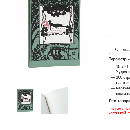
О това
Параметры
15 х 21
Художни
160 стр
плотная
надежн
шелков
Теги товар
чистые лис
картинкой