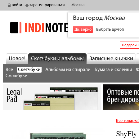
войти
зарегистрироваться
Москва
Ваш город
Москва
indinotes
+7
Да, верно
Выбрать другой
Подарочн
Новое!
Скетчбуки и альбомы
Записные книжки
Все
Скетчбуки
Альбомы на спирали
Бумага и склейки
Ф
Смэшбуки
Все товары 
ShyFly