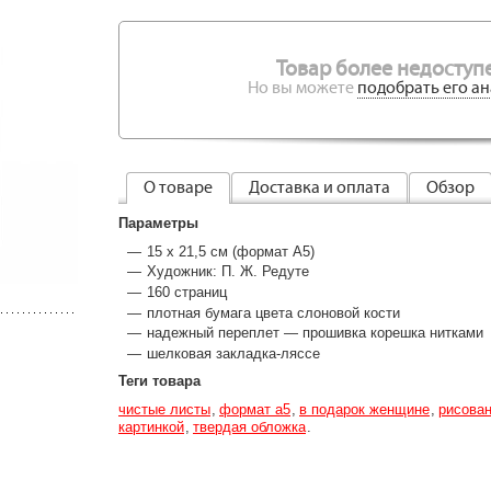
Товар более недоступе
Но вы можете
подобрать его ан
О товаре
Доставка и оплата
Обзор
Параметры
15 х 21,5 см (формат А5)
Художник: П. Ж. Редуте
160 страниц
плотная бумага цвета слоновой кости
надежный переплет — прошивка корешка нитками
шелковая закладка-ляссе
Теги товара
чистые листы
формат а5
в подарок женщине
рисова
картинкой
твердая обложка