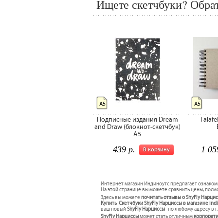
Ищете скетчбуки? Обрат
А5
А5
Подписные издания Dream
Falaf
and Draw (блокнот-скетчбук)
A5
439 р.
1 05
В корзину
Интернет магазин Индиноутс предлагает ознаком
На этой странице вы можете сравнить цены, посмо
Здесь вы можете
почитать отзывы о ShyFly Нарци
Купить Скетчбуки ShyFly Нарциссы в магазине ind
ваш новый
ShyFly Нарциссы
по любому адресу в г
ShyFly Нарциссы
может стать отличным
корпорат