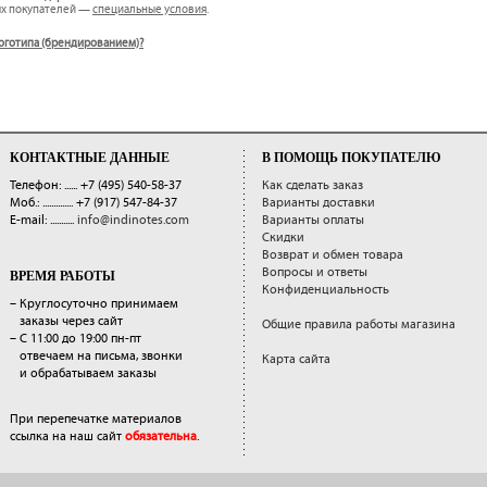
ых покупателей —
специальные условия
.
 логотипа (брендированием)?
КОНТАКТНЫЕ ДАННЫЕ
В ПОМОЩЬ ПОКУПАТЕЛЮ
Телефон: ......
+7 (495) 540-58-37
Как сделать заказ
Моб.: ..............
+7 (917) 547-84-37
Варианты доставки
E-mail: ...........
info@indinotes.com
Варианты оплаты
Скидки
Возврат и обмен товара
Вопросы и ответы
ВРЕМЯ РАБОТЫ
Конфиденциальность
– Круглосуточно принимаем
заказы через сайт
Общие правила работы магазина
– С 11:00 до 19:00 пн-пт
отвечаем на письма, звонки
Карта сайта
и обрабатываем заказы
При перепечатке материалов
ссылка на наш сайт
обязательна
.