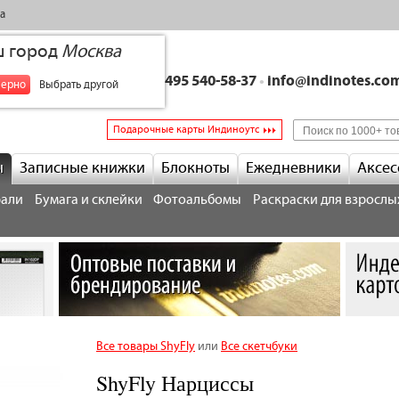
а
ш город
Москва
+7 495 540-58-37
•
info@indinotes.co
верно
Выбрать другой
Подарочные карты Индиноутс
ы
Записные книжки
Блокноты
Ежедневники
Аксес
рали
Бумага и склейки
Фотоальбомы
Раскраски для взрослы
Все товары ShyFly
или
Все скетчбуки
ShyFly Нарциссы