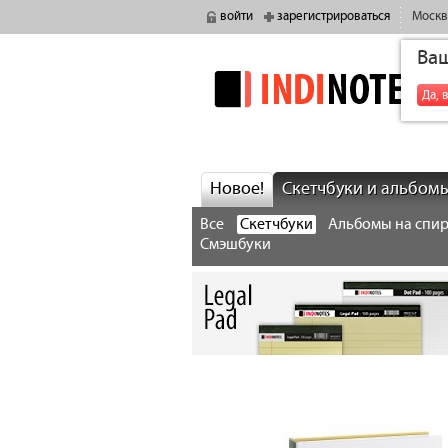
войти
зарегистрироваться
Москв
Ва
indinotes
Да, 
Новое!
Скетчбуки и альбом
Все
Скетчбуки
Альбомы на спи
Смэшбуки