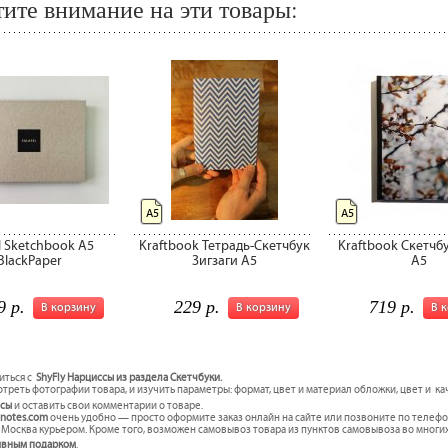
ите внимание на эти товары:
А5
А5
el Sketchbook A5
Kraftbook Тетрадь-Скетчбук
Kraftbook Скетчб
BlackPaper
Зигзаги А5
А5
9 р.
229 р.
719 р.
В корзину
В корзину
В 
иться с
ShyFly Нарциссы из раздела Скетчбуки.
треть фотографии товара, и изучить параметры: формат, цвет и материал обложки, цвет и к
ссы
и оставить свои комментарии о товаре.
inotes.com
очень удобно — просто оформите заказ онлайн на сайте или позвоните по телефо
. Москва курьером. Кроме того, возможен самовывоз товара из пунктов самовывоза во многих
ивным подарком
.