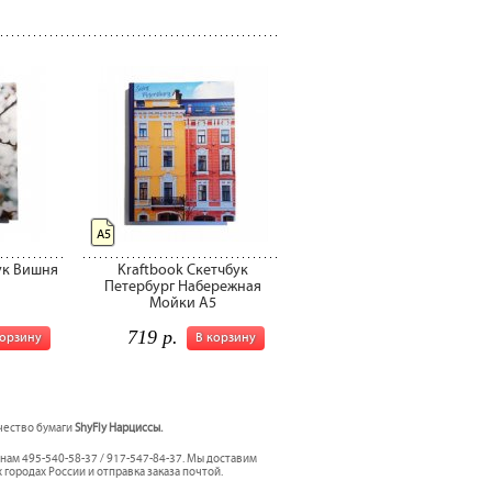
А5
ук Вишня
Kraftbook Скетчбук
Петербург Набережная
Мойки А5
719 р.
корзину
В корзину
ачество бумаги
ShyFly Нарциссы.
нам 495-540-58-37 / 917-547-84-37. Мы доставим
 городах России и отправка заказа почтой.