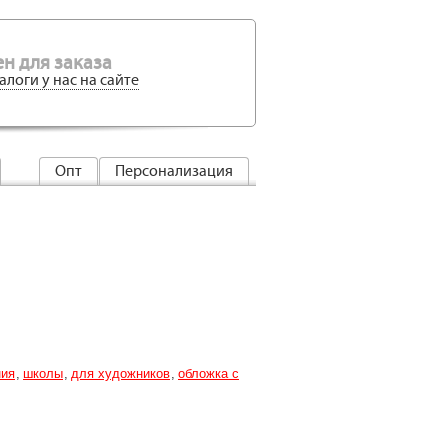
н для заказа
алоги у нас на сайте
Опт
Персонализация
ния
школы
для художников
обложка с