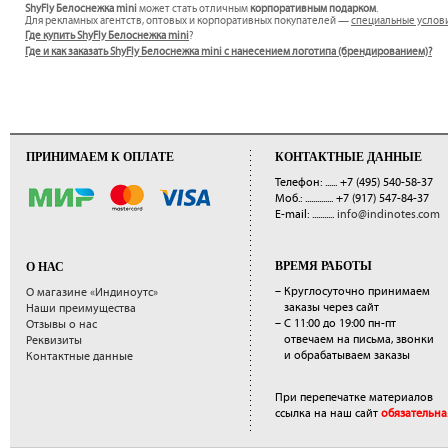
ShyFly Белоснежка mini
может стать отличным
корпоративным подарком
.
Для рекламных агентств, оптовых и корпоративных покупателей —
специальные услов
Где купить ShyFly Белоснежка mini
?
Где и как заказать ShyFly Белоснежка mini с нанесением логотипа (брендированием)?
ПРИНИМАЕМ К ОПЛАТЕ
КОНТАКТНЫЕ ДАННЫЕ
Телефон: ......
+7 (495) 540-58-37
Моб.: ..............
+7 (917) 547-84-37
E-mail: ...........
info@indinotes.com
ВРЕМЯ РАБОТЫ
О НАС
– Круглосуточно принимаем
О магазине «Индиноутс»
заказы через сайт
Наши преимущества
– С 11:00 до 19:00 пн-пт
Отзывы о нас
отвечаем на письма, звонки
Реквизиты
и обрабатываем заказы
Контактные данные
При перепечатке материалов
ссылка на наш сайт
обязательна