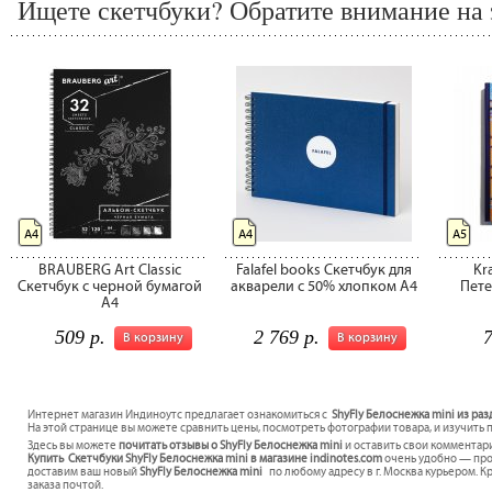
Ищете скетчбуки? Обратите внимание на 
А4
А4
А5
BRAUBERG Art Classic
Falafel books Скетчбук для
Kr
Скетчбук с черной бумагой
акварели с 50% хлопком A4
Пете
A4
509 р.
2 769 р.
7
В корзину
В корзину
Интернет магазин Индиноутс предлагает ознакомиться с
ShyFly Белоснежка mini из раз
На этой странице вы можете сравнить цены, посмотреть фотографии товара, и изучить 
Здесь вы можете
почитать отзывы о ShyFly Белоснежка mini
и оставить свои комментари
Купить Скетчбуки ShyFly Белоснежка mini в магазине indinotes.com
очень удобно — прос
доставим ваш новый
ShyFly Белоснежка mini
по любому адресу в г. Москва курьером. К
заказа почтой.