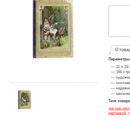
О това
Параметры
11 х 16
160 стр
художни
плотная
надежн
шелков
Теги товар
чистые лис
картинкой