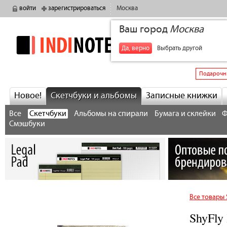
войти
зарегистрироваться
Москва
Ваш город
Москва
indinotes
+7
Да, верно
Выбрать другой
Подарочн
Новое!
Скетчбуки и альбомы
Записные книжки
Все
Скетчбуки
Альбомы на спирали
Бумага и склейки
Ф
Смэшбуки
Все товары 
ShyFly