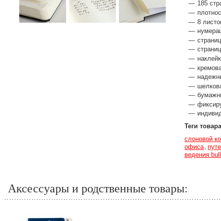
185 стр
плотнос
8 листо
нумерац
страни
страниц
наклейк
кремова
надежн
шелкова
бумажны
фиксир
индиви
Теги товар
слоновой ко
офиса
пут
ведения bull
Аксессуары и родственные товары: