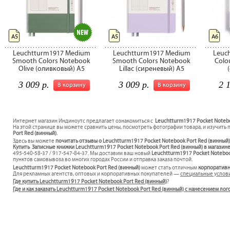
А5
А5
А6
Leuchtturm1917 Medium
Leuchtturm1917 Medium
Leuc
Smooth Colors Notebook
Smooth Colors Notebook
Colou
Olive (оливковый) А5
Lillac (сиреневый) А5
3 009 р.
3 009 р.
2 
В корзину
В корзину
Интернет магазин Индиноутс предлагает ознакомиться с
Leuchtturm1917 Pocket Notebo
На этой странице вы можете сравнить цены, посмотреть фотографии товара, и изучить 
Port Red (винный).
Здесь вы можете
почитать отзывы о Leuchtturm1917 Pocket Notebook Port Red (винный
Купить Записные книжки Leuchtturm1917 Pocket Notebook Port Red (винный) в магазине
495-540-58-37 / 917-547-84-37. Мы доставим ваш новый
Leuchtturm1917 Pocket Noteboo
пунктов самовывоза во многих городах России и отправка заказа почтой.
Leuchtturm1917 Pocket Notebook Port Red (винный)
может стать отличным
корпоратив
Для рекламных агентств, оптовых и корпоративных покупателей —
специальные услов
Где купить Leuchtturm1917 Pocket Notebook Port Red (винный)
?
Где и как заказать Leuchtturm1917 Pocket Notebook Port Red (винный) с нанесением ло