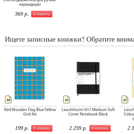
карандаша)
369 р.
В корзину
Ищете записные книжки? Обратите внима
А6
А5
А5
Red Wooden Flag Blue Yellow
Leuchtturm1917 Medium Soft
Leuc
Grid А6
Cover Notebook Black
Colou
199 р.
2 259 р.
2 
В корзину
В корзину