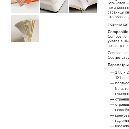
блокнотов 
архивирован
страницы кн
это образец
Новинка ка
Compositio
Composition
учатся в шк
возрастов и
Composition
Соответств
Параметры
17,8 х 2
121 про
плотнос
8 листо
нумерац
страни
страниц
наклейк
кремова
надежн
шелкова