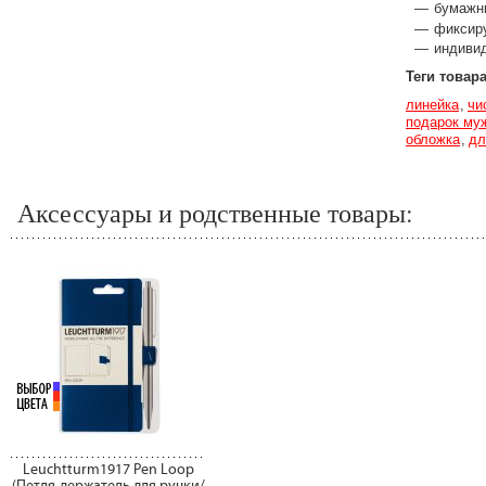
бумажны
фиксир
индиви
Теги товар
линейка
чи
подарок му
обложка
дл
Аксессуары и родственные товары:
Leuchtturm1917 Pen Loop
(Петля-держатель для ручки/