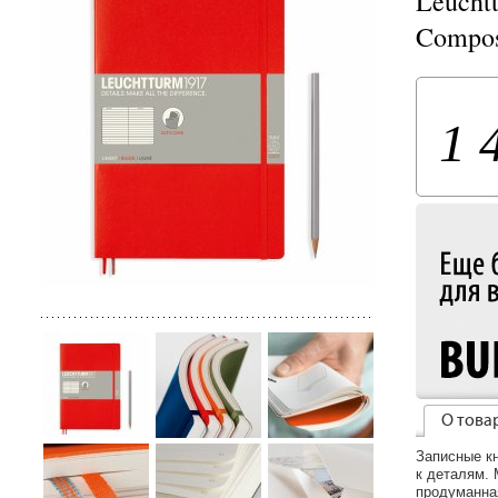
Leucht
Compos
1 
О това
Записные к
к деталям.
продуманна