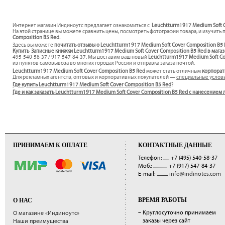
Интернет магазин Индиноутс предлагает ознакомиться с
Leuchtturm1917 Medium Soft C
На этой странице вы можете сравнить цены, посмотреть фотографии товара, и изучить 
Composition B5 Red.
Здесь вы можете
почитать отзывы о Leuchtturm1917 Medium Soft Cover Composition B5
Купить Записные книжки Leuchtturm1917 Medium Soft Cover Composition B5 Red в магаз
495-540-58-37 / 917-547-84-37. Мы доставим ваш новый
Leuchtturm1917 Medium Soft Co
из пунктов самовывоза во многих городах России и отправка заказа почтой.
Leuchtturm1917 Medium Soft Cover Composition B5 Red
может стать отличным
корпорат
Для рекламных агентств, оптовых и корпоративных покупателей —
специальные услов
Где купить Leuchtturm1917 Medium Soft Cover Composition B5 Red
?
Где и как заказать Leuchtturm1917 Medium Soft Cover Composition B5 Red с нанесением
ПРИНИМАЕМ К ОПЛАТЕ
КОНТАКТНЫЕ ДАННЫЕ
Телефон: ......
+7 (495) 540-58-37
Моб.: ..............
+7 (917) 547-84-37
E-mail: ...........
info@indinotes.com
ВРЕМЯ РАБОТЫ
О НАС
– Круглосуточно принимаем
О магазине «Индиноутс»
заказы через сайт
Наши преимущества