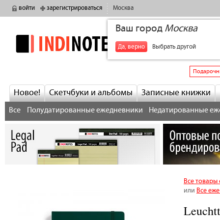
войти
зарегистрироваться
Москва
Ваш город
Москва
indinotes
+7
Да, верно
Выбрать другой
Подарочн
Новое!
Скетчбуки и альбомы
Записные книжки
Все
Полудатированные ежедневники
Недатированные еж
Все товары
или
Все еж
Leucht