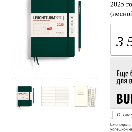
2025 го
(лесно
3 
О това
Еженедельн
успешной н