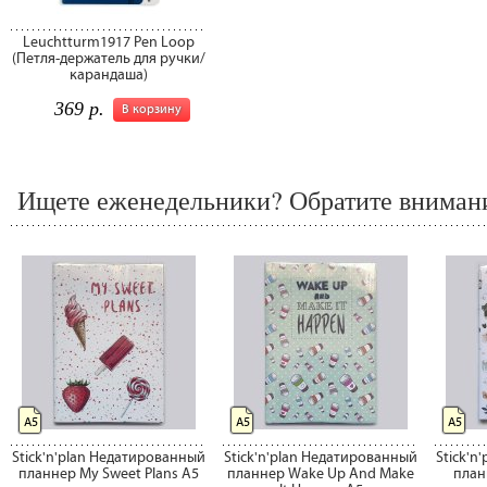
Leuchtturm1917 Pen Loop
(Петля-держатель для ручки/
карандаша)
369 р.
В корзину
Ищете еженедельники? Обратите внимани
А5
А5
А5
Stick'n'plan Недатированный
Stick'n'plan Недатированный
Stick'n
планнер My Sweet Plans А5
планнер Wake Up And Make
планн