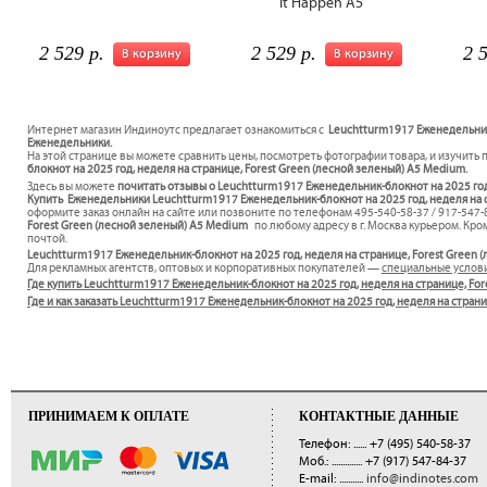
It Happen А5
2 529 р.
2 529 р.
2 
В корзину
В корзину
Интернет магазин Индиноутс предлагает ознакомиться с
Leuchtturm1917 Еженедельник-
Еженедельники.
На этой странице вы можете сравнить цены, посмотреть фотографии товара, и изучить 
блокнот на 2025 год, неделя на странице, Forest Green (лесной зеленый) А5 Medium.
Здесь вы можете
почитать отзывы о Leuchtturm1917 Еженедельник-блокнот на 2025 год
Купить Еженедельники Leuchtturm1917 Еженедельник-блокнот на 2025 год, неделя на ст
оформите заказ онлайн на сайте или позвоните по телефонам 495-540-58-37 / 917-547
Forest Green (лесной зеленый) А5 Medium
по любому адресу в г. Москва курьером. Кро
почтой.
Leuchtturm1917 Еженедельник-блокнот на 2025 год, неделя на странице, Forest Green 
Для рекламных агентств, оптовых и корпоративных покупателей —
специальные услов
Где купить Leuchtturm1917 Еженедельник-блокнот на 2025 год, неделя на странице, Fo
Где и как заказать Leuchtturm1917 Еженедельник-блокнот на 2025 год, неделя на стра
ПРИНИМАЕМ К ОПЛАТЕ
КОНТАКТНЫЕ ДАННЫЕ
Телефон: ......
+7 (495) 540-58-37
Моб.: ..............
+7 (917) 547-84-37
E-mail: ...........
info@indinotes.com