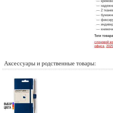
кремова
надежн
2 ткане
бумажны
фиксир
индиви
книжечк
Теги товар
слоновой ко
офиса
202
Аксессуары и родственные товары: