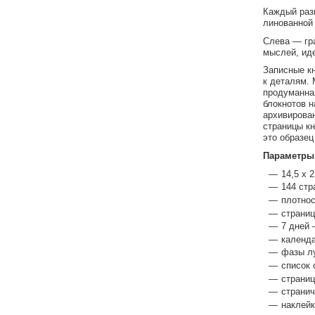
Каждый раз
линованной
Слева — гра
мыслей, ид
Записные к
к деталям.
продуманна
блокнотов 
архивирован
страницы кн
это образец
Параметры
14,5 х 2
144 стр
плотнос
страни
7 дней 
календа
фазы л
список 
страниц
странич
наклейк