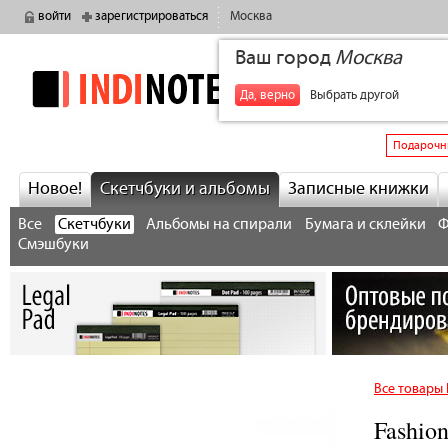
войти
зарегистрироваться
Москва
Ваш город
Москва
indinotes
+7
Да, верно
Выбрать другой
Подарочн
Новое!
Скетчбуки и альбомы
Записные книжки
Все
Скетчбуки
Альбомы на спирали
Бумага и склейки
Ф
Смэшбуки
Все товары 
Fashio