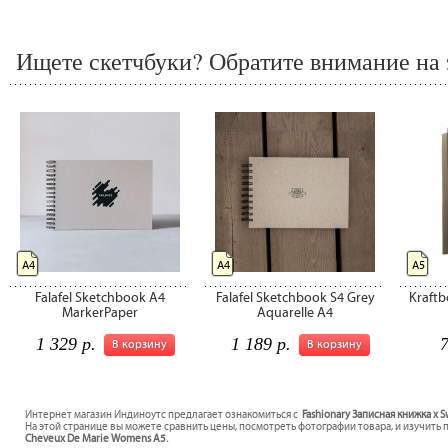
Ищете скетчбуки? Обратите внимание на 
А4
А4
А5
Falafel Sketchbook A4
Falafel Sketchbook S4 Grey
Kraft
MarkerPaper
Aquarelle A4
1 329 р.
1 189 р.
7
В корзину
В корзину
Интернет магазин Индиноутс предлагает ознакомиться с
Fashionary Записная книжка x
На этой странице вы можете сравнить цены, посмотреть фотографии товара, и изучить 
Cheveux De Marie Womens A5.