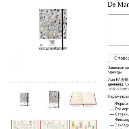
De Mar
О това
Записная к
одежды.
Имя FASHION
дневник). С
шаблонами 
Параметры
Формат
Размер:
Страниц
Фиксир
Заклад