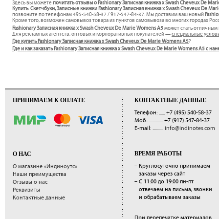
Здесь вы можете
почитать отзывы о Fashionary Записная книжка x Swash Cheveux De Ma
Купить Скетчбуки, Записные книжки Fashionary Записная книжка x Swash Cheveux De Mar
позвоните по телефонам 495-540-58-37 / 917-547-84-37. Мы доставим ваш новый
Fashi
Кроме того, возможен самовывоз товара из пунктов самовывоза во многих городах Росс
Fashionary Записная книжка x Swash Cheveux De Marie Womens A5
может стать отличным
Для рекламных агентств, оптовых и корпоративных покупателей —
специальные услов
Где купить Fashionary Записная книжка x Swash Cheveux De Marie Womens A5
?
Где и как заказать Fashionary Записная книжка x Swash Cheveux De Marie Womens A5 с н
ПРИНИМАЕМ К ОПЛАТЕ
КОНТАКТНЫЕ ДАННЫЕ
Телефон: ......
+7 (495) 540-58-37
Моб.: ..............
+7 (917) 547-84-37
E-mail: ...........
info@indinotes.com
ВРЕМЯ РАБОТЫ
О НАС
– Круглосуточно принимаем
О магазине «Индиноутс»
заказы через сайт
Наши преимущества
– С 11:00 до 19:00 пн-пт
Отзывы о нас
отвечаем на письма, звонки
Реквизиты
и обрабатываем заказы
Контактные данные
При перепечатке материалов