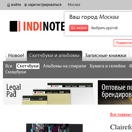
войти
зарегистрироваться
Москва
Ваш город
Москва
indinotes
+7
Да, верно
Выбрать другой
Подарочн
Новое!
Скетчбуки и альбомы
Записные книжки
Все
Скетчбуки
Альбомы на спирали
Бумага и склейки
Ф
Смэшбуки
Все товары 
Claire