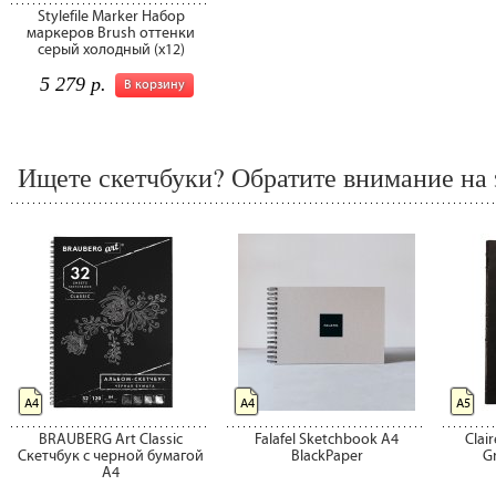
Stylefile Marker Набор
маркеров Brush оттенки
серый холодный (x12)
5 279 р.
В корзину
Ищете скетчбуки? Обратите внимание на 
А4
А4
А5
BRAUBERG Art Classic
Falafel Sketchbook A4
Clai
Скетчбук с черной бумагой
BlackPaper
G
A4