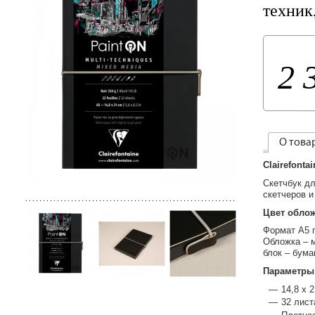
техник
2 
О това
Clairefont
Скетчбук дл
скетчеров и
Цвет облож
Формат
А5
Обложка – м
блок – бума
Параметры
14,8 х 
32 лист