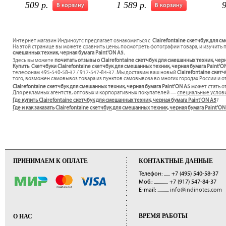
509 р.
1 589 р.
9
В корзину
В корзину
Интернет магазин Индиноутс предлагает ознакомиться с
Clairefontaine скетчбук для с
На этой странице вы можете сравнить цены, посмотреть фотографии товара, и изучить 
смешанных техник, черная бумага Paint'ON A5.
Здесь вы можете
почитать отзывы о Clairefontaine скетчбук для смешанных техник, чер
Купить Скетчбуки Clairefontaine скетчбук для смешанных техник, черная бумага Paint'O
телефонам 495-540-58-37 / 917-547-84-37. Мы доставим ваш новый
Clairefontaine скет
того, возможен самовывоз товара из пунктов самовывоза во многих городах России и от
Clairefontaine скетчбук для смешанных техник, черная бумага Paint'ON A5
может стать 
Для рекламных агентств, оптовых и корпоративных покупателей —
специальные услов
Где купить Clairefontaine скетчбук для смешанных техник, черная бумага Paint'ON A5
?
Где и как заказать Clairefontaine скетчбук для смешанных техник, черная бумага Paint
ПРИНИМАЕМ К ОПЛАТЕ
КОНТАКТНЫЕ ДАННЫЕ
Телефон: ......
+7 (495) 540-58-37
Моб.: ..............
+7 (917) 547-84-37
E-mail: ...........
info@indinotes.com
ВРЕМЯ РАБОТЫ
О НАС