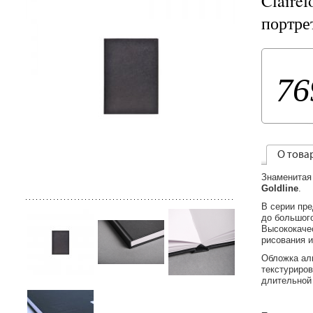
Clairef
портре
76
О това
Знаменитая
Goldline
.
В серии пре
до большого
Высококачес
рисования и
Обложка а
текстуриров
длительной