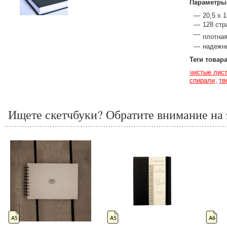
Параметры
20,5 х 
128 стр
плотная
надежн
Теги товар
чистые лис
спирали
тв
Ищете скетчбуки? Обратите внимание на 
А5
А5
А6