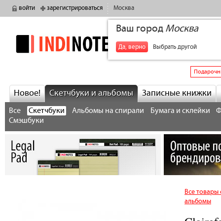
войти
зарегистрироваться
Москва
Ваш город
Москва
indinotes
+7
Да, верно
Выбрать другой
Подарочн
Новое!
Скетчбуки и альбомы
Записные книжки
Все
Скетчбуки
Альбомы на спирали
Бумага и склейки
Ф
Смэшбуки
Все товары 
альбомы