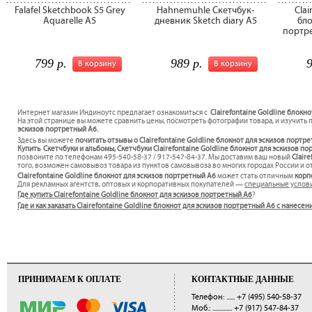
Falafel Sketchbook S5 Grey
Hahnemuhle Скетчбук-
Clai
Aquarelle A5
дневник Sketch diary А5
бло
портре
799 р.
989 р.
9
В корзину
В корзину
Интернет магазин Индиноутс предлагает ознакомиться с
Clairefontaine Goldline блокн
На этой странице вы можете сравнить цены, посмотреть фотографии товара, и изучить 
эскизов портретный A6.
Здесь вы можете
почитать отзывы о Clairefontaine Goldline блокнот для эскизов портр
Купить Скетчбуки и альбомы, Скетчбуки Clairefontaine Goldline блокнот для эскизов по
позвоните по телефонам 495-540-58-37 / 917-547-84-37. Мы доставим ваш новый
Clair
того, возможен самовывоз товара из пунктов самовывоза во многих городах России и от
Clairefontaine Goldline блокнот для эскизов портретный A6
может стать отличным
корп
Для рекламных агентств, оптовых и корпоративных покупателей —
специальные услов
Где купить Clairefontaine Goldline блокнот для эскизов портретный A6
?
Где и как заказать Clairefontaine Goldline блокнот для эскизов портретный A6 с нанес
ПРИНИМАЕМ К ОПЛАТЕ
КОНТАКТНЫЕ ДАННЫЕ
Телефон: ......
+7 (495) 540-58-37
Моб.: ..............
+7 (917) 547-84-37