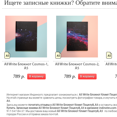
Ищете записные книжки? Обратите внима
А5
А5
А5
All Write Блокнот Cosmos-1,
All Write Блокнот Cosmos-2,
All Wri
A5
A5
789 р.
789 р.
7
В корзину
В корзину
Интернет магазин Индиноутс предлагает ознакомиться с
All Write Блокнот Климт Поцел
На этой странице вы можете сравнить цены, посмотреть фотографии товара, и изучить 
A5.
Здесь вы можете
почитать отзывы о All Write Блокнот Климт Поцелуй, A5
и оставить св
Купить Записные книжки All Write Блокнот Климт Поцелуй, A5 в магазине indinotes.com
917-547-84-37. Мы доставим ваш новый
All Write Блокнот Климт Поцелуй, A5
по любому
городах России и отправка заказа почтой.