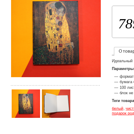
78
О това
Идеальный 
Параметры
формат
бумага 
100 лис
блок не
Теги товар
белый
чист
подарок ро