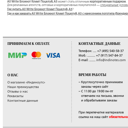
All Write Блокнот Климт Поцелуй, A5
может стать отличным
корпоративным подарком
.
Для рекламных агентств, оптовых и корпоративных покупателей —
специальные услов
Где купить All Write Блокнот Климт Поцелуй, A5
?
Где и как заказать All Write Блокнот Климт Поцелуй, A5 с нанесением логотипа (бренди
ПРИНИМАЕМ К ОПЛАТЕ
КОНТАКТНЫЕ ДАННЫЕ
Телефон: ......
+7 (495) 540-58-37
Моб.: ..............
+7 (917) 547-84-37
E-mail: ...........
info@indinotes.com
ВРЕМЯ РАБОТЫ
О НАС
– Круглосуточно принимаем
О магазине «Индиноутс»
заказы через сайт
Наши преимущества
– С 11:00 до 19:00 пн-пт
Отзывы о нас
отвечаем на письма, звонки
Реквизиты
и обрабатываем заказы
Контактные данные
При перепечатке материалов
ссылка на наш сайт
обязательна