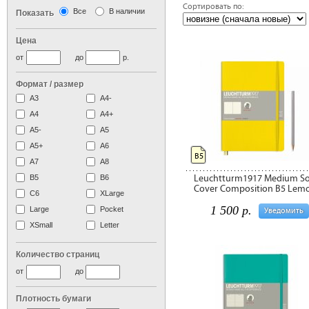
Сортировать по:
Все
В наличии
Показать
‹ предыдущая
Цена
от
до
р.
Формат / размер
А3
А4-
А4
A4+
А5-
А5
A5+
А6
B5
А7
A8
Leuchtturm1917 Medium So
B5
B6
Cover Composition B5 Lem
C6
XLarge
1 500 р.
Large
Pocket
Уведомить
XSmall
Letter
Количество страниц
от
до
Плотность бумаги