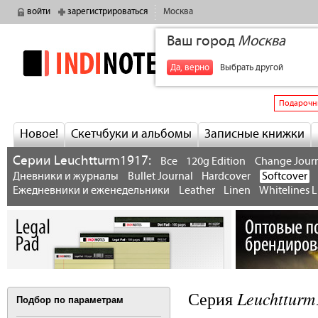
войти
зарегистрироваться
Москва
Ваш город
Москва
indinotes
+7
Да, верно
Выбрать другой
Подарочн
Новое!
Скетчбуки и альбомы
Записные книжки
Серии Leuchtturm1917:
Все
120g Edition
Change Jour
Дневники и журналы
Bullet Journal
Hardcover
Softcover
Ежедневники и еженедельники
Leather
Linen
Whitelines L
Leuchtturm
Серия
Подбор по параметрам