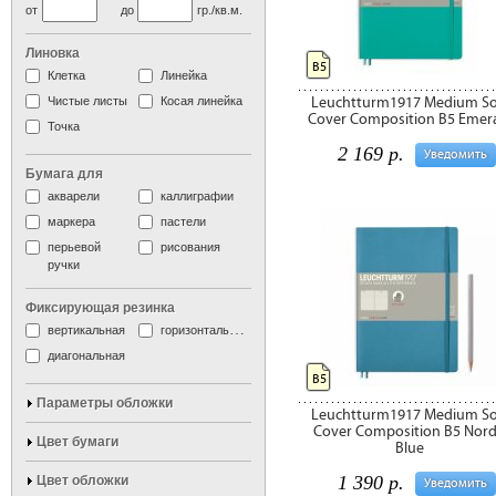
от
до
гр./кв.м.
Линовка
B5
Клетка
Линейка
Чистые листы
Косая линейка
Leuchtturm1917 Medium So
Cover Composition B5 Emer
Точка
2 169 р.
Уведомить
Бумага для
акварели
каллиграфии
маркера
пастели
перьевой
рисования
ручки
Фиксирующая резинка
вертикальная
горизонтальная
диагональная
B5
Параметры обложки
Leuchtturm1917 Medium So
Cover Composition B5 Nord
Цвет бумаги
Blue
1 390 р.
Цвет обложки
Уведомить