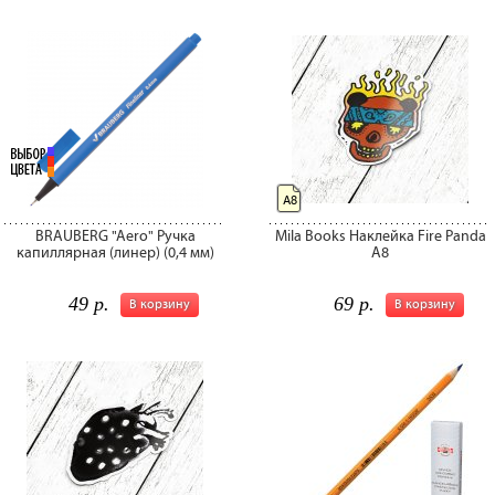
A8
BRAUBERG "Aero" Ручка
Mila Books Наклейка Fire Panda
капиллярная (линер) (0,4 мм)
A8
49 р.
69 р.
В корзину
В корзину