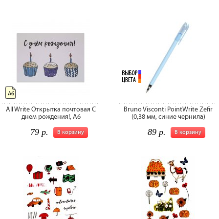
А6
All Write Открытка почтовая С
Bruno Visconti PointWrite Zefir
днем рождения!, A6
(0,38 мм, синие чернила)
79 р.
89 р.
В корзину
В корзину