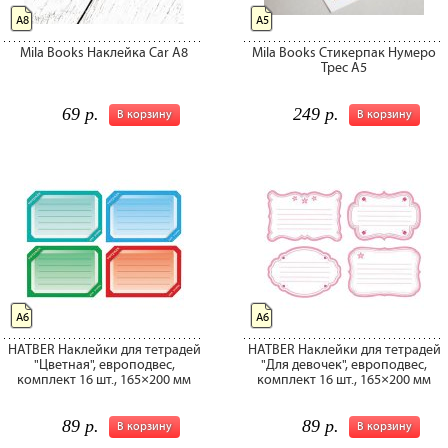
A8
А5
Mila Books Наклейка Car A8
Mila Books Стикерпак Нумеро
Трес А5
69 р.
249 р.
В корзину
В корзину
А6
А6
HATBER Наклейки для тетрадей
HATBER Наклейки для тетрадей
"Цветная", европодвес,
"Для девочек", европодвес,
комплект 16 шт., 165×200 мм
комплект 16 шт., 165×200 мм
89 р.
89 р.
В корзину
В корзину