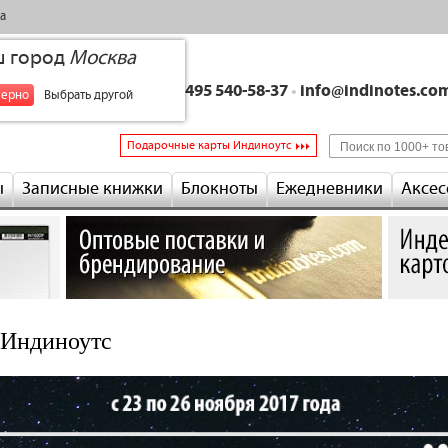
а
ш город
Москва
+7 495 540-58-37
•
info@indinotes.co
верно
Выбрать другой
Подарочные карты Индиноутс
ы
Записные книжки
Блокноты
Ежедневники
Аксес
 Индиноутс