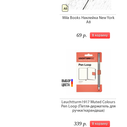
A8
Mila Books Наклейка New York
A8
69 р.
В корзину
Leuchtturm1917 Muted Colours
Pen Loop (Петля-держатель для
ручки/карандаша)
339 р.
В корзину