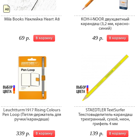
A8
Mila Books Наклейка Heart A8
KOH-I-NOOR двухцветный
карандаш (3,2 мм, красно-
синий)
69 р.
49 р.
В корзину
В корзину
Leuchtturm1917 Rising Colours
STAEDTLER TextSurfer
Pen Loop (Петля-держатель для
Текстовыделитель-карандаш
ручки/карандаша)
трехгранный, сухой, неон,
грифель 4 мм
339 р.
139 р.
В корзину
В корзину