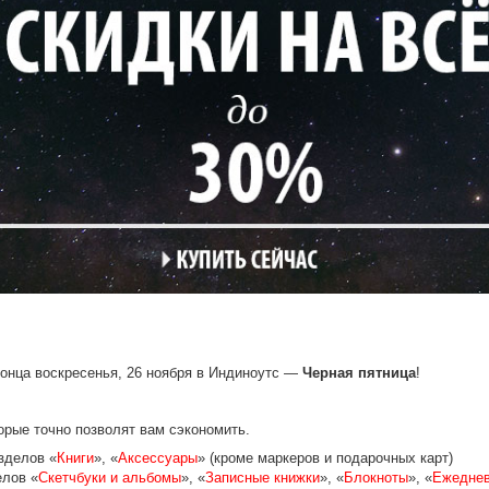
 конца воскресенья, 26 ноября в Индиноутс —
Черная пятница
!
орые точно позволят вам сэкономить.
зделов «
Книги
», «
Аксессуары
» (кроме маркеров и подарочных карт)
елов «
Скетчбуки и альбомы
», «
Записные книжки
», «
Блокноты
», «
Ежеднев