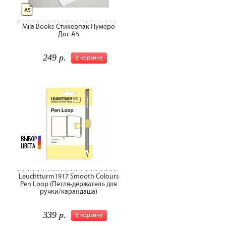
А5
Mila Books Стикерпак Нумеро
Дос А5
249 р.
В корзину
Leuchtturm1917 Smooth Colours
Pen Loop (Петля-держатель для
ручки/карандаша)
339 р.
В корзину