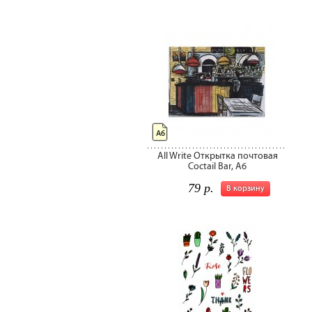
А6
All Write Открытка почтовая
Coctail Bar, A6
79 р.
В корзину