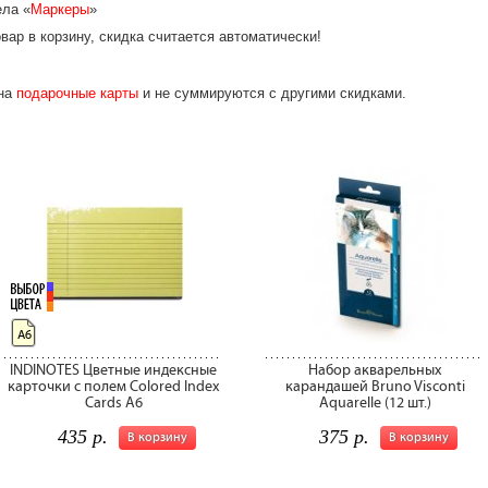
ела «
Маркеры
»
вар в корзину, скидка считается автоматически!
 на
подарочные карты
и не суммируются с другими скидками.
А6
INDINOTES Цветные индексные
Набор акварельных
карточки с полем Colored Index
карандашей Bruno Visconti
Cards A6
Aquarelle (12 шт.)
435 р.
375 р.
В корзину
В корзину