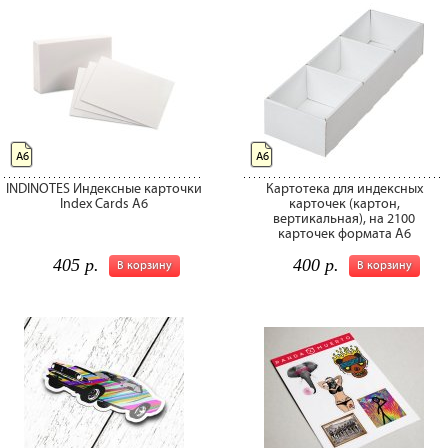
А6
А6
INDINOTES Индексные карточки
Картотека для индексных
Index Cards A6
карточек (картон,
вертикальная), на 2100
карточек формата А6
405 р.
400 р.
В корзину
В корзину