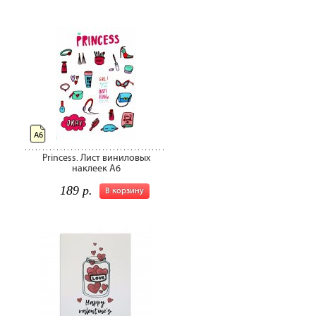
А6
Princess. Лист виниловых
наклеек А6
189 р.
В корзину