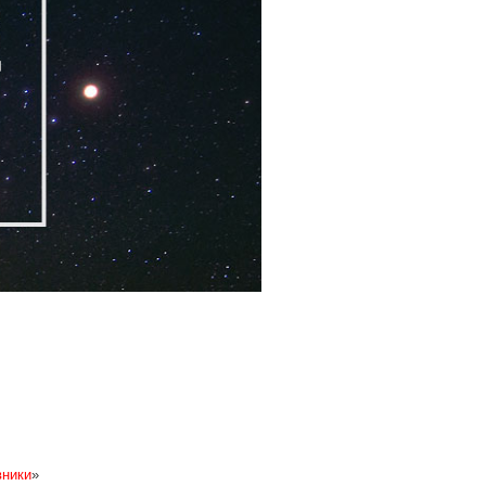
ники
»