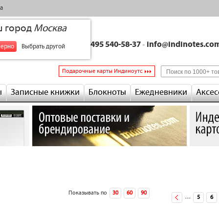
а
ш город
Москва
+7 495 540-58-37
•
info@indinotes.co
верно
Выбрать другой
Подарочные карты Индиноутс
ы
Записные книжки
Блокноты
Ежедневники
Аксес
Показывать по
30
60
90
…
следующая ›
5
6