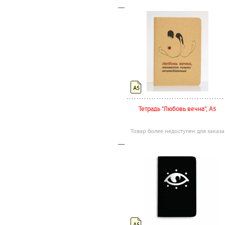
А5
Тетрадь "Любовь вечна", А5
Товар более недоступен для заказа
А5