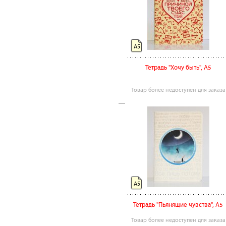
А5
Тетрадь "Хочу быть", А5
Товар более недоступен для заказа
А5
Тетрадь "Пьянящие чувства", А5
Товар более недоступен для заказа