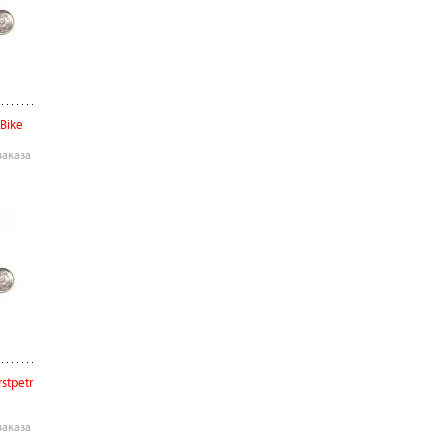
Bike
заказа
stpetr
заказа