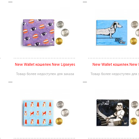
New Wallet кошелек New Lipseyes
New Wallet кошелек New 
Товар более недоступен для заказа
Товар более недоступен для 