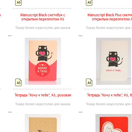
А5
А5
к
Manuscript Black скетчбук с
Manuscript Black Plus скетч
открытым переплетом А5
открытым переплетом 
Товар более недоступен для заказа
Товар более недоступен для 
А5
А5
Тетрадь "Хочу к тебе", А5, розовая
Тетрадь "Хочу к тебе", А5, 
Товар более недоступен для заказа
Товар более недоступен для 