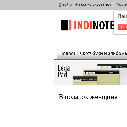
войти
зарегистрироваться
Москв
Ва
indinotes
Да, 
Новое!
Скетчбуки и альбом
В подарок женщине
‹ предыдущая