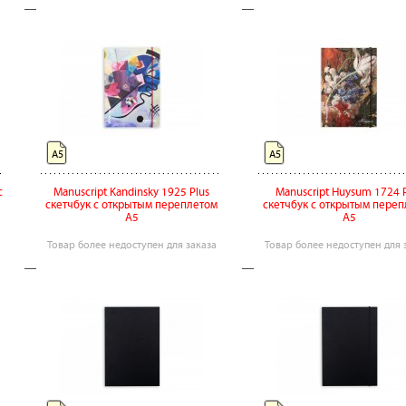
А5
А5
с
Manuscript Kandinsky 1925 Plus
Manuscript Huysum 1724 P
скетчбук с открытым переплетом
скетчбук с открытым пере
А5
А5
Товар более недоступен для заказа
Товар более недоступен для 