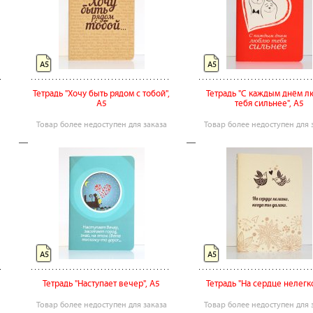
А5
А5
Тетрадь "Хочу быть рядом с тобой",
Тетрадь "С каждым днём 
А5
тебя сильнее", А5
Товар более недоступен для заказа
Товар более недоступен для 
А5
А5
Тетрадь "Наступает вечер", А5
Тетрадь "На сердце нелегко
Товар более недоступен для заказа
Товар более недоступен для 