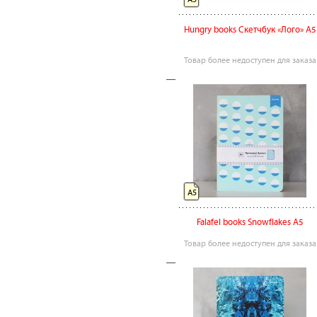
Hungry books Скетчбук «Лого» А5
Товар более недоступен для заказа
А5
Falafel books Snowflakes А5
Товар более недоступен для заказа