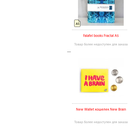
А5
Falafel books Fractal А5
Товар более недоступен для заказа
New Wallet кошелек New Brain
Товар более недоступен для заказа