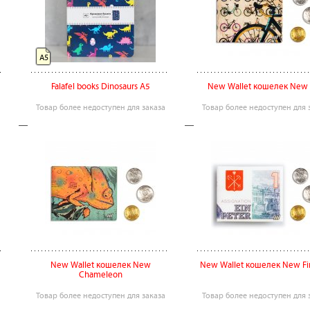
А5
Falafel books Dinosaurs А5
New Wallet кошелек New 
Товар более недоступен для заказа
Товар более недоступен для 
New Wallet кошелек New
New Wallet кошелек New Fir
Chameleon
Товар более недоступен для заказа
Товар более недоступен для 