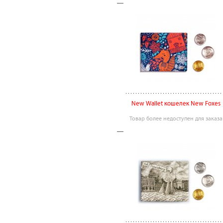
New Wallet кошелек New Foxes
Товар более недоступен для заказа