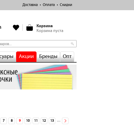
Доставка
Оплата
Скидки
Корзина
m
Корзина пуста
суары
Акции
Бренды
Опт
…
7
8
9
10
11
12
13