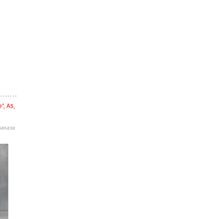
", А5,
заказа