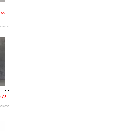
 А5
заказа
rs А5
заказа