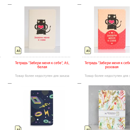
А5
А5
Тетрадь "Забери меня к себе", А5,
Тетрадь "Забери меня к себе
белая
розовая
Товар более недоступен для заказа
Товар более недоступен для 
А5
А5