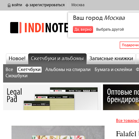
войти
зарегистрироваться
Москва
Ваш город
Москва
indinotes
+7
Да, верно
Выбрать другой
Подарочн
Новое!
Скетчбуки и альбомы
Записные книжки
Все
Скетчбуки
Альбомы на спирали
Бумага и склейки
Ф
Смэшбуки
Все товары 
Falafel