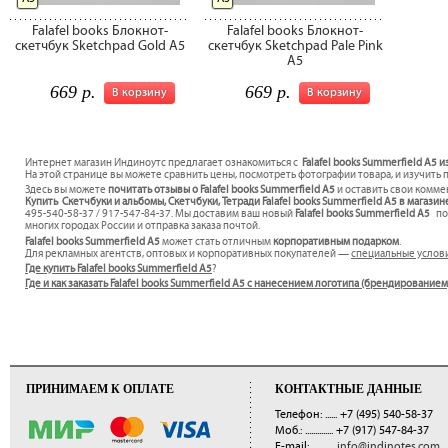
Falafel books Блокнот-
Falafel books Блокнот-
скетчбук Sketchpad Gold A5
скетчбук Sketchpad Pale Pink
A5
669 р.
669 р.
В корзину
В корзину
Интернет магазин Индиноутс предлагает ознакомиться с
Falafel books Summerfield А5 
На этой странице вы можете сравнить цены, посмотреть фотографии товара, и изучить 
Здесь вы можете
почитать отзывы о Falafel books Summerfield А5
и оставить свои комме
Купить Скетчбуки и альбомы, Скетчбуки, Тетради Falafel books Summerfield А5 в магазин
495-540-58-37 / 917-547-84-37. Мы доставим ваш новый
Falafel books Summerfield А5
по
многих городах России и отправка заказа почтой.
Falafel books Summerfield А5
может стать отличным
корпоративным подарком
.
Для рекламных агентств, оптовых и корпоративных покупателей —
специальные услов
Где купить Falafel books Summerfield А5
?
Где и как заказать Falafel books Summerfield А5 с нанесением логотипа (брендированием
ПРИНИМАЕМ К ОПЛАТЕ
КОНТАКТНЫЕ ДАННЫЕ
Телефон: ......
+7 (495) 540-58-37
Моб.: ..............
+7 (917) 547-84-37
E-mail: ...........
info@indinotes.com