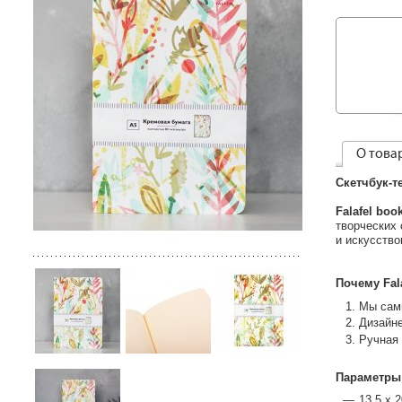
О това
Скетчбук-т
Falafel boo
творческих
и искусство
Почему Fal
Мы сами
Дизайн
Ручная 
Параметры
13,5 х 