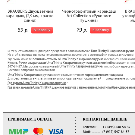
BRAUBERG Двухцветный
Чернографитовый карандаш
BRAU
карандаш, (2,9 мм, красно-
Art Collection «Рукописи
утолщё
синий)
Пушкина»
мм
59 р.
79 р.
В корзину
В корзину
Интернет магазин Индиноутс предлагает ознакомиться с
Uma Trinity К шариковая ручка
На этой странице вы можете сравнить цены, посмотреть фотографии товара, и изучить 
Здесь вы можете
почитать отзывы о Uma Trinity К шариковая ручка
и оставить свои комм
Купить Ручки и карандаши Uma Trinity К шариковая ручка в магазине indinotes.com
очень
547-84-37. Мы доставим ваш новый
Uma Trinity К шариковая ручка
по любому адресу в г
России и отправка заказа почтой.
Uma Trinity К шариковая ручка
может стать отличным
корпоративным подарком
.
Для рекламных агентств, оптовых и корпоративных покупателей —
специальные услов
Где купить Uma Trinity К шариковая ручка
?
Где и как заказать Uma Trinity К шариковая ручка с нанесением логотипа (брендировани
ПРИНИМАЕМ К ОПЛАТЕ
КОНТАКТНЫЕ ДАННЫЕ
Телефон: ......
+7 (495) 540-58-37
Моб.: ..............
+7 (917) 547-84-37