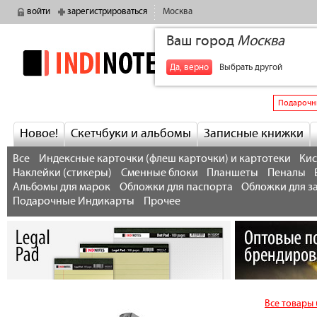
войти
зарегистрироваться
Москва
Ваш город
Москва
indinotes
+7
Да, верно
Выбрать другой
Подарочн
Новое!
Скетчбуки и альбомы
Записные книжки
Все
Индексные карточки (флеш карточки) и картотеки
Кис
Наклейки (стикеры)
Сменные блоки
Планшеты
Пеналы
Альбомы для марок
Обложки для паспорта
Обложки для з
Подарочные Индикарты
Прочее
Все товары