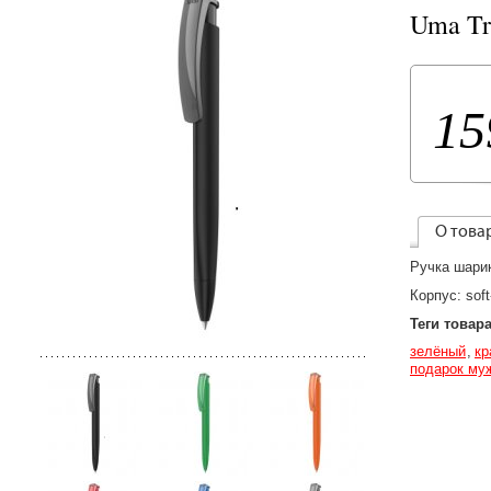
Uma Tr
15
О това
Ручка шарик
Корпус: soft
Теги товар
зелёный
кр
подарок му