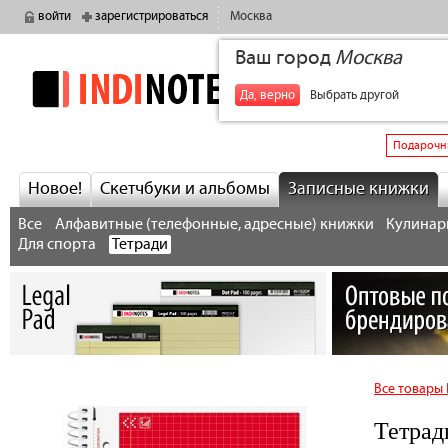
войти
зарегистрироваться
Москва
Ваш город
Москва
indinotes
+7
Да, верно
Выбрать другой
Подарочн
Новое!
Скетчбуки и альбомы
Записные книжки
Все
Алфавитные (телефонные, адресные) книжки
Кулинарн
Для спорта
Тетради
Все товары
Тетрад