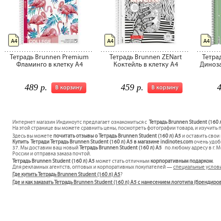
А4
А4
А4
Тетрадь Brunnen Premium
Тетрадь Brunnen ZENart
Тетра
Фламинго в клетку А4
Коктейль в клетку А4
Диноза
489 р.
459 р.
4
В корзину
В корзину
Интернет магазин Индиноутс предлагает ознакомиться с
Тетрадь Brunnen Student (160 
На этой странице вы можете сравнить цены, посмотреть фотографии товара, и изучить 
Здесь вы можете
почитать отзывы о Тетрадь Brunnen Student (160 л) А5
и оставить свои
Купить Тетради Тетрадь Brunnen Student (160 л) А5 в магазине indinotes.com
очень удобн
37. Мы доставим ваш новый
Тетрадь Brunnen Student (160 л) А5
по любому адресу в г. 
России и отправка заказа почтой.
Тетрадь Brunnen Student (160 л) А5
может стать отличным
корпоративным подарком
.
Для рекламных агентств, оптовых и корпоративных покупателей —
специальные услов
Где купить Тетрадь Brunnen Student (160 л) А5
?
Где и как заказать Тетрадь Brunnen Student (160 л) А5 с нанесением логотипа (брендиро