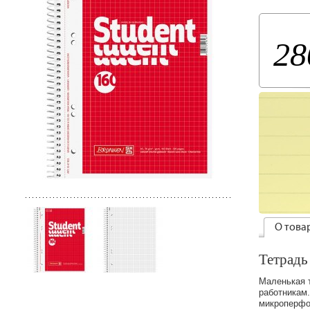
28
О това
Тетрадь
Маленькая 
работникам.
микроперфо