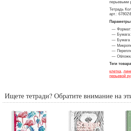
перьевыми 
Тетрадь Кол
арт.: 67802\
Параметры
Формат:
Бумага:
Бумага 
Микропе
Перепле
Обложк
Теги товар
клетка
лин
перьевой ру
Ищете тетради? Обратите внимание на эт