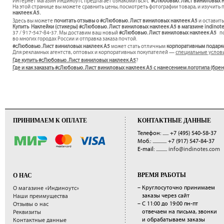
Интернет магазин Индиноутс предлагает ознакомиться с
#сЛюбовью. Лист виниловых на
На этой странице вы можете сравнить цены, посмотреть фотографии товара, и изучить 
наклеек А5.
Здесь вы можете
почитать отзывы о #сЛюбовью. Лист виниловых наклеек А5
и оставит
Купить Наклейки (стикеры) #сЛюбовью. Лист виниловых наклеек А5 в магазине indinot
37 / 917-547-84-37. Мы доставим ваш новый
#сЛюбовью. Лист виниловых наклеек А5
по
во многих городах России и отправка заказа почтой.
#сЛюбовью. Лист виниловых наклеек А5
может стать отличным
корпоративным подарк
Для рекламных агентств, оптовых и корпоративных покупателей —
специальные услов
Где купить #сЛюбовью. Лист виниловых наклеек А5
?
Где и как заказать #сЛюбовью. Лист виниловых наклеек А5 с нанесением логотипа (бре
ПРИНИМАЕМ К ОПЛАТЕ
КОНТАКТНЫЕ ДАННЫЕ
Телефон: ......
+7 (495) 540-58-37
Моб.: ..............
+7 (917) 547-84-37
E-mail: ...........
info@indinotes.com
ВРЕМЯ РАБОТЫ
О НАС
– Круглосуточно принимаем
О магазине «Индиноутс»
заказы через сайт
Наши преимущества
– С 11:00 до 19:00 пн-пт
Отзывы о нас
отвечаем на письма, звонки
Реквизиты
и обрабатываем заказы
Контактные данные