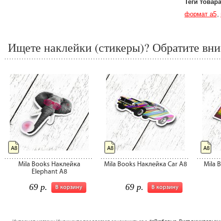
Теги товар
формат а5
Ищете наклейки (стикеры)? Обратите вни
A8
A8
A8
Mila Books Наклейка
Mila Books Наклейка Car A8
Mila 
Elephant A8
69 р.
69 р.
В корзину
В корзину