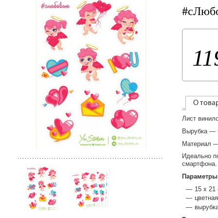
#сЛюбо
11
О това
Лист винило
Вырубка — 
Материал —
Идеально по
смартфона.
Параметры
15 х 21
цветная
вырубка