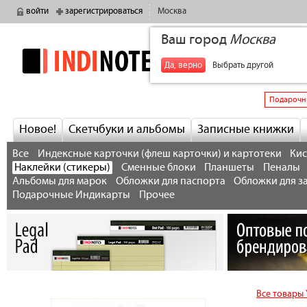
войти
зарегистрироваться
Москва
Ваш город
Москва
indinotes
+7
Да, верно
Выбрать другой
Подарочн
Новое!
Скетчбуки и альбомы
Записные книжки
Все
Индексные карточки (флеш карточки) и картотеки
Кис
Наклейки (стикеры)
Сменные блоки
Планшеты
Пеналы
Альбомы для марок
Обложки для паспорта
Обложки для з
Подарочные Индикарты
Прочее
Все товары 