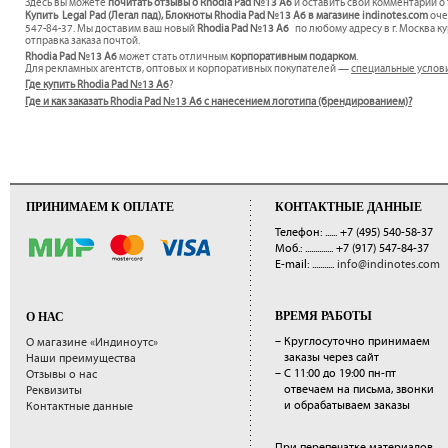
Здесь вы можете
почитать отзывы о Rhodia Pad №13 A6
и оставить свои комментарии о 
Купить Legal Pad (Легал пад), Блокноты Rhodia Pad №13 A6 в магазине indinotes.com
оче
547-84-37. Мы доставим ваш новый
Rhodia Pad №13 A6
по любому адресу в г. Москва к
отправка заказа почтой.
Rhodia Pad №13 A6
может стать отличным
корпоративным подарком
.
Для рекламных агентств, оптовых и корпоративных покупателей —
специальные услов
Где купить Rhodia Pad №13 A6
?
Где и как заказать Rhodia Pad №13 A6 с нанесением логотипа (брендированием)?
ПРИНИМАЕМ К ОПЛАТЕ
КОНТАКТНЫЕ ДАННЫЕ
Телефон: ......
+7 (495) 540-58-37
Моб.: ..............
+7 (917) 547-84-37
E-mail: ...........
info@indinotes.com
ВРЕМЯ РАБОТЫ
О НАС
– Круглосуточно принимаем
О магазине «Индиноутс»
заказы через сайт
Наши преимущества
– С 11:00 до 19:00 пн-пт
Отзывы о нас
отвечаем на письма, звонки
Реквизиты
и обрабатываем заказы
Контактные данные
При перепечатке материалов