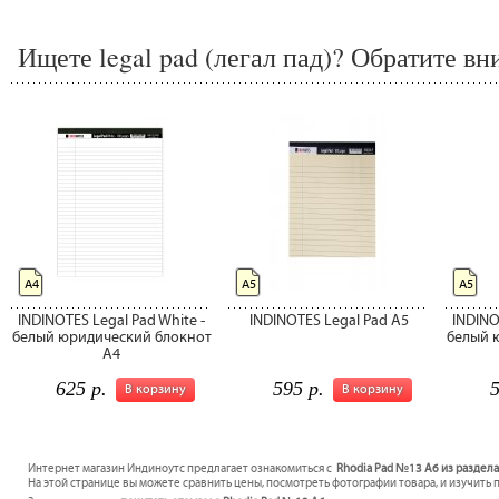
Ищете legal pad (легал пад)? Обратите вн
А4
А5
А5
INDINOTES Legal Pad White -
INDINOTES Legal Pad A5
INDINO
белый юридический блокнот
белый 
А4
625 р.
595 р.
5
В корзину
В корзину
Интернет магазин Индиноутс предлагает ознакомиться с
Rhodia Pad №13 A6 из раздела 
На этой странице вы можете сравнить цены, посмотреть фотографии товара, и изучить 