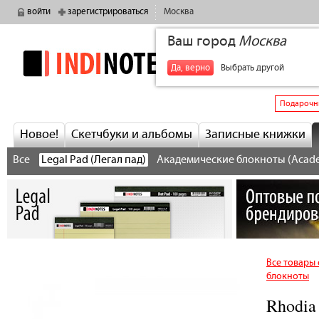
войти
зарегистрироваться
Москва
Ваш город
Москва
indinotes
+7
Да, верно
Выбрать другой
Подарочн
Новое!
Скетчбуки и альбомы
Записные книжки
Все
Legal Pad (Легал пад)
Академические блокноты (Acad
Все товары 
блокноты
Rhodia